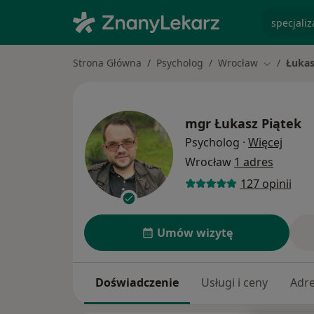
specjaliz
Strona Główna
Psycholog
Wrocław
Łukas
Zmień mia
mgr
Łukasz Piątek
O spec
Psycholog
·
Więcej
Wrocław
1 adres
127 opinii
Umów wizytę
Doświadczenie
Usługi i ceny
Adr