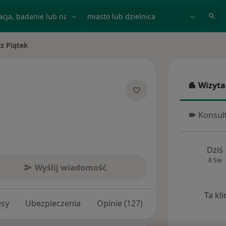
acja, badanie lub nazwisko
miasto lub dzielnica
z Piątek
sto
Wizyta
Wizyta w
jalizacjach
Konsult
Konsulta
Dziś
8 Sie
Wyślij wiadomość
Ta kl
esy
Ubezpieczenia
Opinie (127)