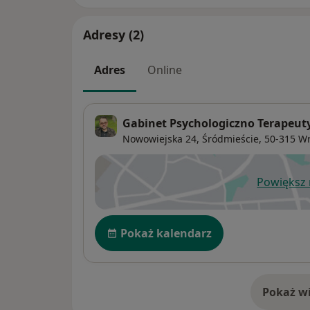
Adresy (2)
Adres
Online
Gabinet Psychologiczno Terapeut
Nowowiejska 24,
Śródmieście
, 50-315
Wr
Powiększ
ot
Dostępność
Pokaż kalendarz
Pokaż wi
o 