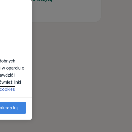
odobnych
i w oparciu o
awdzić i
wnież linki
 cookies
akceptuj