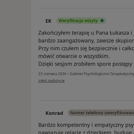
EK
Weryfikacja wizyty
E
Zakończyłem terapię u Pana Łukasza i
bardzo zaangażowany, zawsze skupiony
Przy nim czułem się bezpiecznie i cał
mówić otwarcie o wszystkim.
Dzięki sesjom zrobiłem spore postępy i 
23 czerwca 2026
•
Gabinet Psychologiczno Terapeutyczny
w opinii użytkownika EK
zgłoś nadużycie
Konrad
Numer telefonu zweryfikowan
K
Bardzo kompetentny i empatyczny psyc
nawiązuje relację z dzieckiem, buduje 