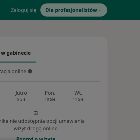
Zaloguj się
Dla profesjonalistów
 w gabinecie
 gabinecie
acja online
cja online
Jutro
Pon,
Wt,
Śr,
Czw
9 Sie
10 Sie
11 Sie
12 Sie
13 Si
inika nie udostępnia opcji umawiania
wizyt drogą online
Poproś o wizytę