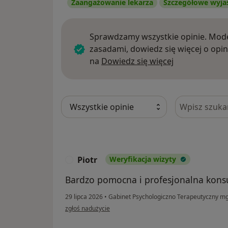
Zaangażowanie lekarza
Szczegółowe wyja
Sprawdzamy wszystkie opinie. Mode
zasadami, dowiedz się więcej o opin
Dowiedz się w
na
Dowiedz się więcej
Szukaj w opi
Piotr
Weryfikacja wizyty
P
Bardzo pomocna i profesjonalna konsu
29 lipca 2026
•
Gabinet Psychologiczno Terapeutyczny mg
w opinii użytkownika Piotr
zgłoś nadużycie