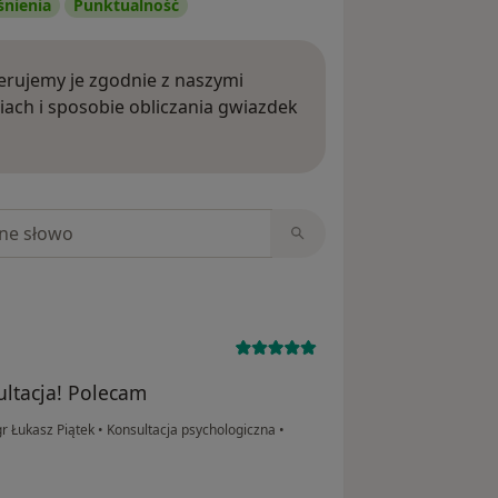
śnienia
Punktualność
rujemy je zgodnie z naszymi
iach i sposobie obliczania gwiazdek
ięcej o opiniach
niach
ltacja! Polecam
r Łukasz Piątek
•
Konsultacja psychologiczna
•