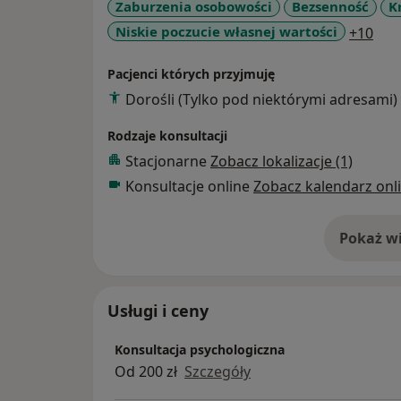
Aktualnie przyjmuję pacjentów w gabineci
Zaburzenia osobowości
Bezsenność
K
24. Oferuję także konsultacje, terapię on-li
a11
Niskie poczucie własnej wartości
+10
W pracy z pacjentem wykorzystuje doświadc
Pacjenci których przyjmuję
behawioralne (praca nad zachowaniem, mod
Dorośli (Tylko pod niektórymi adresami)
oraz modyfikacja przekonań), techniki beh
wzmocnienia, hiperkorekcje, ect.). Stale r
Rodzaje konsultacji
pracy uczestnicząc w licznych warsztatach 
Stacjonarne
Zobacz lokalizacje (1)
Konsultacje online
Zobacz kalendarz onl
Pracuje z pacjentami z następującymi rozp
(epizod depresyjny, depresja, dystymia), 
zaburzenia lękowe (lęk paniczny, zaburzen
Pokaż wi
o 
obsesyjno-kompulsyjne, zaburzenia lękowe 
objawami somatycznymi, niepełnosprawność
poczuciem własnej wartości, samooceną, wi
Usługi i ceny
partnerem, partnerką; praca terapeutyczn
Konsultacja psychologiczna
Jestem członkiem Polskiego Towarzystwa P
Od 200 zł
Szczegóły
Towarzystwa Terapii Poznawczo- Behawiora