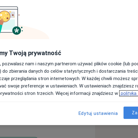
Uniwersytecie
akże psychoterapeutą. Posiadam
my Twoją prywatność
lnego jak i również terapeuty
, pozwalasz nam i naszym partnerom używać plików cookie (lub p
 Autyzm- diagnoza, terapia.
) do zbierania danych do celów statystycznych i dostarczania treśc
ch.
zaje przeglądania stron internetowych. W każdej chwili możesz spr
wać swoje preferencje w ustawieniach. W ustawieniach znajdziesz ró
cy z pacjentem zdobyłem w licznych
prywatności stron trzecich. Więcej informacji znajdziesz w
polityka
borykającymi się z licznymi
i niepełnosprawnymi. Poza tym
Za
Edytuj ustawienia
dla dzieci i młodzieży jak i również
czenie w pracy z dziećmi i młodzieżą