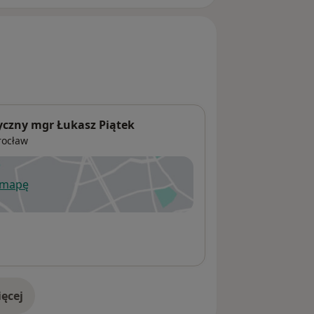
yczny mgr Łukasz Piątek
ocław
 mapę
wiera się w nowej karcie
ęcej
adresie