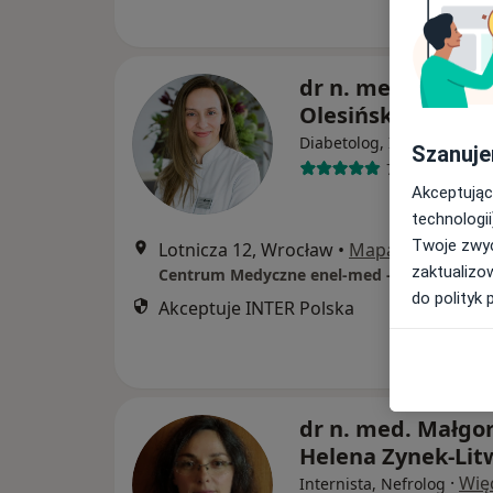
dr n. med. Marty
Olesińska-Mader
·
Wi
Diabetolog, Internista
Szanuje
76 opinii
Akceptując
technologii
Twoje zwyc
Lotnicza 12, Wrocław
•
Mapa
zaktualizo
Centrum Medyczne enel-med - Oddział Wes
do polityk 
Akceptuje INTER Polska
dr n. med. Małgo
Helena Zynek-Lit
·
Wię
Internista, Nefrolog