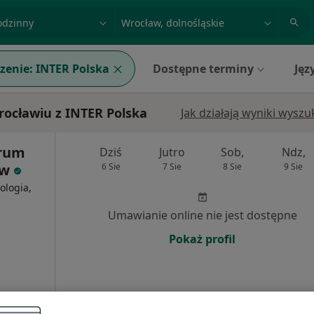
acja, badanie lub nazwisko
miasto lub dzielnica
zenie:
INTER Polska
Dostępne terminy
Jęz
rocławiu z INTER Polska
Jak działają wyniki wysz
trum
Dziś
Jutro
Sob,
Ndz,
aw
6 Sie
7 Sie
8 Sie
9 Sie
ologia,
Umawianie online nie jest dostępne
Pokaż profil