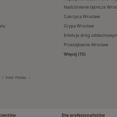
Nadciśnienie tętnicze Wro
Cukrzyca Wrocław
wiu
Grypa Wrocław
Infekcje dróg oddechowy
Przeziębienie Wrocław
Więcej (15)
amach INTER Polska
Więcej w kategorii: 
Inter Polska
mień miasto
Zmień miasto
cjentów
Dla profesjonalistów