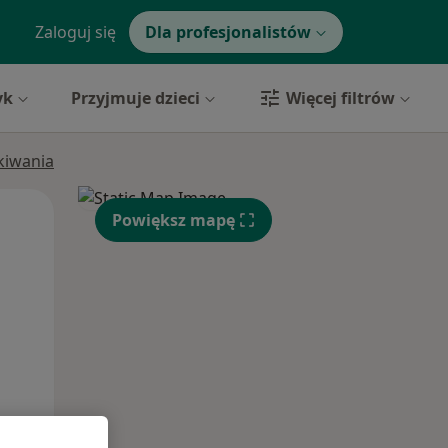
Zaloguj się
Dla profesjonalistów
yk
Przyjmuje dzieci
Więcej filtrów
ukiwania
Pon,
Wt,
Śr,
Powiększ mapę
10 Sie
11 Sie
12 Sie