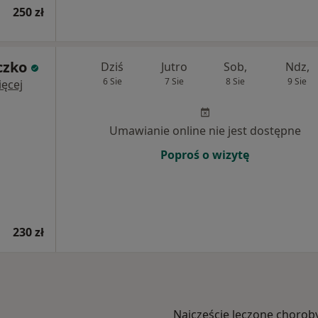
250 zł
czko
Dziś
Jutro
Sob,
Ndz,
6 Sie
7 Sie
8 Sie
9 Sie
ęcej
Umawianie online nie jest dostępne
Poproś o wizytę
230 zł
Najczęście leczone chorob