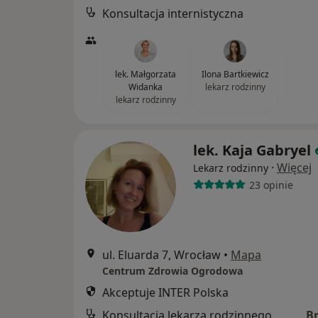
Konsultacja internistyczna
lek. Małgorzata
Ilona Bartkiewicz
Widanka
lekarz rodzinny
lekarz rodzinny
lek. Kaja Gabryel
·
Więcej
Lekarz rodzinny
23 opinie
ul. Eluarda 7, Wrocław
•
Mapa
Centrum Zdrowia Ogrodowa
Akceptuje INTER Polska
Konsultacja lekarza rodzinnego
B