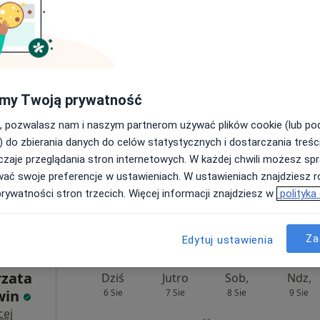
na
Dziś
Jutro
Sob,
Ndz,
6 Sie
7 Sie
8 Sie
9 Sie
ęcej
my Twoją prywatność
Umawianie online nie jest dostępne
, pozwalasz nam i naszym partnerom używać plików cookie (lub p
) do zbierania danych do celów statystycznych i dostarczania treśc
Poproś o wizytę
zaje przeglądania stron internetowych. W każdej chwili możesz spr
wać swoje preferencje w ustawieniach. W ustawieniach znajdziesz ró
t Gate
prywatności stron trzecich. Więcej informacji znajdziesz w
polityka
Za
Edytuj ustawienia
rzata
Dziś
Jutro
Sob,
Ndz,
win
6 Sie
7 Sie
8 Sie
9 Sie
cej