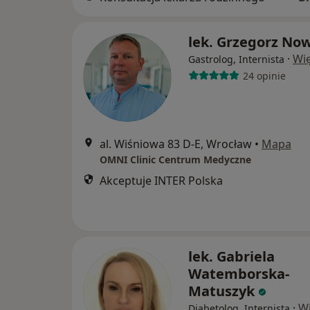
lek. Grzegorz No
·
Wię
Gastrolog, Internista
24 opinie
al. Wiśniowa 83 D-E, Wrocław
•
Mapa
OMNI Clinic Centrum Medyczne
Akceptuje INTER Polska
lek. Gabriela
Watemborska-
Matuszyk
·
Wi
Diabetolog, Internista