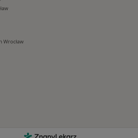
cław
ch Wrocław
Najczęście leczone choroby
Kontakt
ZnanyLekarz - Strona główna