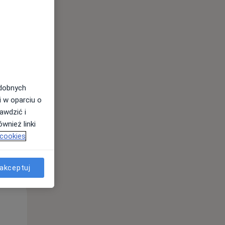
Pon,
Wt,
Śr,
10 Sie
11 Sie
12 Sie
odobnych
i w oparciu o
awdzić i
wnież linki
 cookies
akceptuj
Pon,
Wt,
Śr,
10 Sie
11 Sie
12 Sie