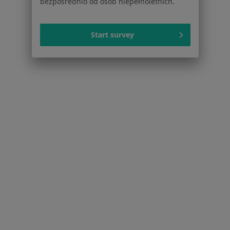
bezpośrednio od osób niepełnoletnich.
Grypa Wrocław
Infekcje dróg oddechowych Wrocław
Start survey
Przeziębienie Wrocław
Więcej (15)
Więcej w kategorii: Najczęście leczone chorob
Strona Główna
Lekarz Rodzinny
Wrocław
Zmień miasto
Zmień miasto
Nfz
Zmień miasto
Serwis
Regulamin
Polityka prywatności pacjentów