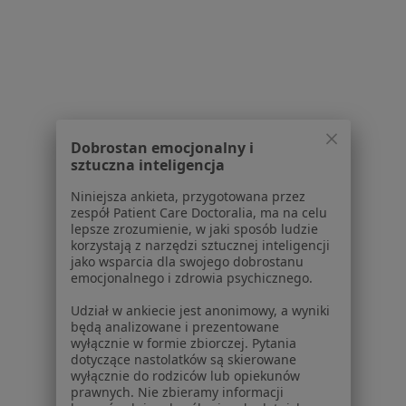
1
2
Powiązane wyszukiwania
Specjaliści w ramach NFZ
Lekarze pierwszego kontaktu z NFZ w Wrocławiu
Pediatrzy z NFZ w Wrocławiu
Dobrostan emocjonalny i
sztuczna inteligencja
Interniści z NFZ w Wrocławiu
Niniejsza ankieta, przygotowana przez
Chirurdzy z NFZ w Wrocławiu
zespół Patient Care Doctoralia, ma na celu
lepsze zrozumienie, w jaki sposób ludzie
Endokrynolodzy z NFZ w Wrocławiu
korzystają z narzędzi sztucznej inteligencji
jako wsparcia dla swojego dobrostanu
Więcej (8)
emocjonalnego i zdrowia psychicznego.
Więcej w kategorii: Specjaliści w ramach NFZ
Udział w ankiecie jest anonimowy, a wyniki
będą analizowane i prezentowane
Najczęście leczone choroby
wyłącznie w formie zbiorczej. Pytania
Nadciśnienie tętnicze Wrocław
dotyczące nastolatków są skierowane
wyłącznie do rodziców lub opiekunów
Cukrzyca Wrocław
prawnych. Nie zbieramy informacji