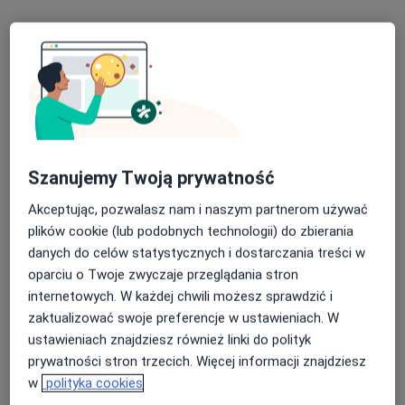
Szanujemy Twoją prywatność
lek. Monika Anagnostopulu
Akceptując, pozwalasz nam i naszym partnerom używać
·
Lekarz rodzinny, Internista, Lekarz pierwszego kontaktu
plików cookie (lub podobnych technologii) do zbierania
Więcej
danych do celów statystycznych i dostarczania treści w
22 opinie
oparciu o Twoje zwyczaje przeglądania stron
internetowych. W każdej chwili możesz sprawdzić i
Hermanowska 89, Wrocław
•
Mapa
zaktualizować swoje preferencje w ustawieniach. W
Medomed - Twoje Centrum Zdrowia
ustawieniach znajdziesz również linki do polityk
Akceptuje NFZ
prywatności stron trzecich. Więcej informacji znajdziesz
Konsultacja internistyczna (NFZ)
Darmowa usługa
w
polityka cookies