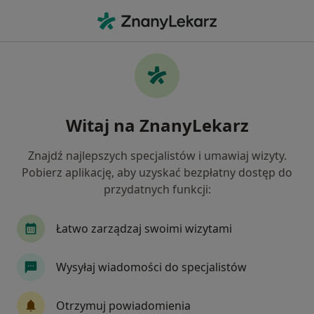
Me
Lekarz Rodzinny • Wrocław, dolnośląskie
Filtry
Ubezpieczenie:
NFZ
20 polecanych lekarzy rodzinnych w
Witaj na ZnanyLekarz
Wrocławiu z NFZ
Jak działają wyniki wyszukiwania
Znajdź najlepszych specjalistów i umawiaj wizyty.
Pobierz aplikację, aby uzyskać bezpłatny dostęp do
przydatnych funkcji:
Łatwo zarządzaj swoimi wizytami
Wysyłaj wiadomości do specjalistów
Skupienie na pacjencie
Otrzymuj powiadomienia