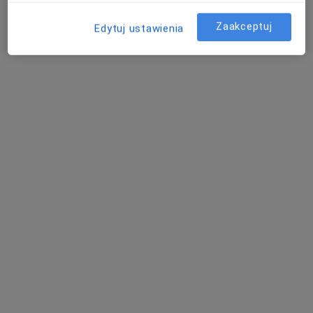
Specjalista nie oferuje umawiania online pod tym adresem.
Zaakceptuj
Edytuj ustawienia
Poproś o wizytę
Medomed - Twoje Centrum Zdrowia
·
Więcej
Medycyna rodzinna, Interna, Pediatria
84 opinie
Adres 1
Adres 2
Boguszowska 61, Wrocław
•
Mapa