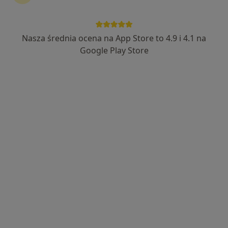
lek. Przemysław Kubicki
W trakcie specjalizacji (Lekarz rodzinny), Lekarz pierwszego
·
Więcej
kontaktu
Nasza średnia ocena na App Store to 4.9 i 4.1 na
22 opinie
Google Play Store
Adres 1
Adres 2
Boguszowska 61, Wrocław
•
Mapa
Medomed - Twoje Centrum Zdrowia
Akceptuje NFZ
Konsultacja internistyczna (NFZ)
Darmowa usługa
Specjalista nie oferuje umawiania online pod tym adresem.
Poproś o wizytę