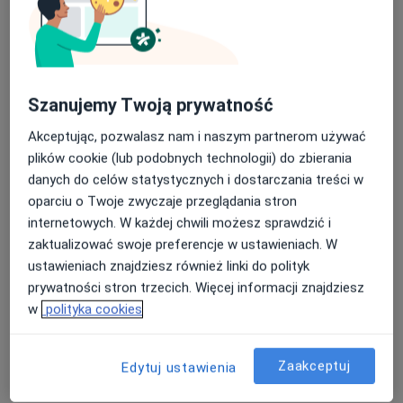
Przychodnia Portowa sp. z o.o.
Szanujemy Twoją prywatność
·
Więcej
Medycyna rodzinna, Stomatologia, Fizjoterapia
71 opinii
Akceptując, pozwalasz nam i naszym partnerom używać
plików cookie (lub podobnych technologii) do zbierania
Adres 1
Adres 2
danych do celów statystycznych i dostarczania treści w
oparciu o Twoje zwyczaje przeglądania stron
internetowych. W każdej chwili możesz sprawdzić i
Energetyków 2, Szczecin
•
Mapa
zaktualizować swoje preferencje w ustawieniach. W
Terapia bólu
ustawieniach znajdziesz również linki do polityk
Brak dostępnych specjalistów z wolnymi terminami w tym centrum medycznym.
prywatności stron trzecich. Więcej informacji znajdziesz
w
polityka cookies
Pokaż profil
Zaakceptuj
Edytuj ustawienia