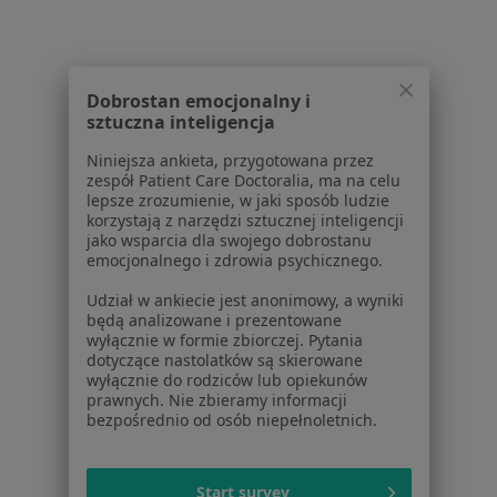
lek. Michał Dziub
lek. Katarzyna
lek. Magdalena
dermatolog
Wojnarska
Kulbat
Dobrostan emocjonalny i
kardiolog
dermatolog
sztuczna inteligencja
Zobacz wszystkich 25 specjalistów
Niniejsza ankieta, przygotowana przez
zespół Patient Care Doctoralia, ma na celu
Brak dostępnych specjalistów z wolnymi terminami w tym centrum medycznym.
lepsze zrozumienie, w jaki sposób ludzie
korzystają z narzędzi sztucznej inteligencji
Pokaż profil
jako wsparcia dla swojego dobrostanu
emocjonalnego i zdrowia psychicznego.
Udział w ankiecie jest anonimowy, a wyniki
będą analizowane i prezentowane
1
2
3
wyłącznie w formie zbiorczej. Pytania
dotyczące nastolatków są skierowane
Powiązane wyszukiwania
wyłącznie do rodziców lub opiekunów
prawnych. Nie zbieramy informacji
Schorzenia w Szczecinie
bezpośrednio od osób niepełnoletnich.
Cukrzyca w Szczecinie
Start survey
Nadciśnienie tętnicze w Szczecinie