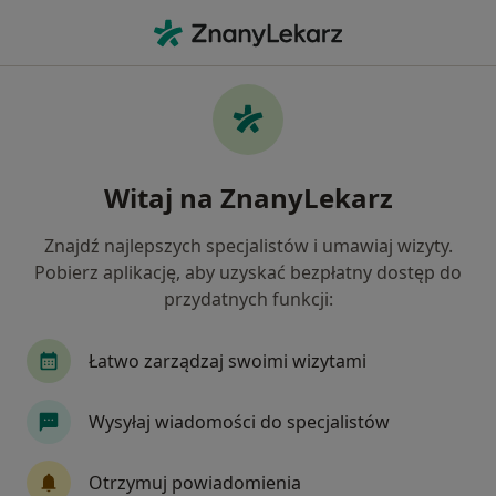
Me
Grypa • Szczecin, zachodniopomorskie
Filtry
• 1
Ubezpieczenie
Map
Grypa specjaliści w Szczecinie
Witaj na ZnanyLekarz
Jak działają wyniki wyszukiwania
Znajdź najlepszych specjalistów i umawiaj wizyty.
Pobierz aplikację, aby uzyskać bezpłatny dostęp do
Jakiego specjalisty szukasz?
przydatnych funkcji:
Pediatra
Lekarz rodzinny
Internista
Łatwo zarządzaj swoimi wizytami
Wysyłaj wiadomości do specjalistów
Otrzymuj powiadomienia