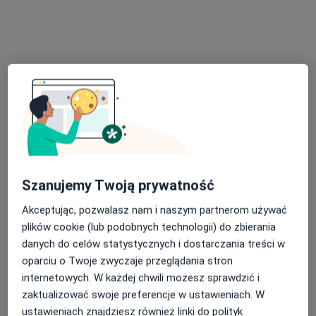
lek. Maria Szukalska
·
Więcej
Pediatra
Szanujemy Twoją prywatność
4 opinie
Akceptując, pozwalasz nam i naszym partnerom używać
Adres 1
Adres 2
plików cookie (lub podobnych technologii) do zbierania
danych do celów statystycznych i dostarczania treści w
Stefana Jaracza 1, Szczecin
•
Mapa
oparciu o Twoje zwyczaje przeglądania stron
PIOKAMED Centrum Medyczne
internetowych. W każdej chwili możesz sprawdzić i
zaktualizować swoje preferencje w ustawieniach. W
Konsultacja pediatryczna
250 zł
ustawieniach znajdziesz również linki do polityk