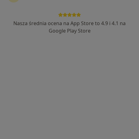
Nasza średnia ocena na App Store to 4.9 i 4.1 na
lek. Barbara Fiega-Surma
Google Play Store
·
Więcej
Lekarz rodzinny
7 opinii
Jacka Malczewskiego 26, Szczecin
•
Mapa
Centrum Medyczne Medicover Szczecin, ul. Malczewskiego 26
Konsultacja internistyczna
od 250 zł
Specjalista nie oferuje umawiania online pod tym adresem.
Poproś o wizytę