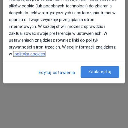
plików cookie (lub podobnych technologii) do zbierania
danych do celów statystycznych i dostarczania treści w
oparciu o Twoje zwyczaje przeglądania stron
Przychodnia Portowa sp. z o.o.
internetowych. W każdej chwili możesz sprawdzić i
·
Więcej
Pediatria, Medycyna rodzinna, Stomatologia
zaktualizować swoje preferencje w ustawieniach. W
71 opinii
ustawieniach znajdziesz również linki do polityk
prywatności stron trzecich. Więcej informacji znajdziesz
Adres 1
Adres 2
w
polityka cookies
Energetyków 2, Szczecin
•
Mapa
Zaakceptuj
Edytuj ustawienia
Brak dostępnych specjalistów z wolnymi terminami w tym centrum medycznym.
Pokaż profil