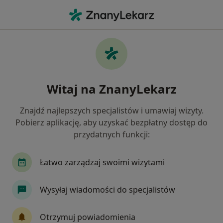
Me
Pediatra • Szczecin, zachodniopomorskie
Filtry
Ubezpieczenie:
NFZ
20 polecanych pediatrów w Szczecinie z NFZ
Witaj na ZnanyLekarz
Jak działają wyniki wyszukiwania
Znajdź najlepszych specjalistów i umawiaj wizyty.
Pobierz aplikację, aby uzyskać bezpłatny dostęp do
przydatnych funkcji:
Łatwo zarządzaj swoimi wizytami
Wysyłaj wiadomości do specjalistów
lek. Michał Cieślak
·
Więcej
Pediatra
Otrzymuj powiadomienia