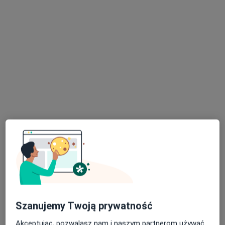
·
Więcej
Pediatria, Psychologia, Neurologia
2118 opinii
Aleja Powstańców Wielkopolskich 33a, Szczecin
•
Mapa
Konsultacja pediatryczna
od 250 zł
Arkadiusz Bieleninik
lek. Marzena
neurolog dziecięcy
Świerczyńska
pediatra
Brak dostępnych specjalistów z wolnymi terminami w tym centrum medycznym.
Pokaż profil
Szanujemy Twoją prywatność
Akceptując, pozwalasz nam i naszym partnerom używać