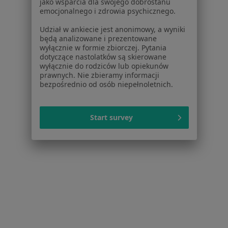
jako wsparcia dla swojego dobrostanu
Polityka cookies
emocjonalnego i zdrowia psychicznego.
Jak działają wyniki wyszukiwania
Udział w ankiecie jest anonimowy, a wyniki
Dostępność
będą analizowane i prezentowane
O nas
wyłącznie w formie zbiorczej. Pytania
dotyczące nastolatków są skierowane
Praca
Rekrutujemy!
wyłącznie do rodziców lub opiekunów
Partnerzy
prawnych. Nie zbieramy informacji
Centrum prasowe
bezpośrednio od osób niepełnoletnich.
Kontakt
Dla pacjentów
Start survey
Lekarze
Placówki medyczne
Pytania i odpowiedzi
Usługi i zabiegi
Choroby
Pomoc
Aplikacje mobilne
Blog dla pacjentów