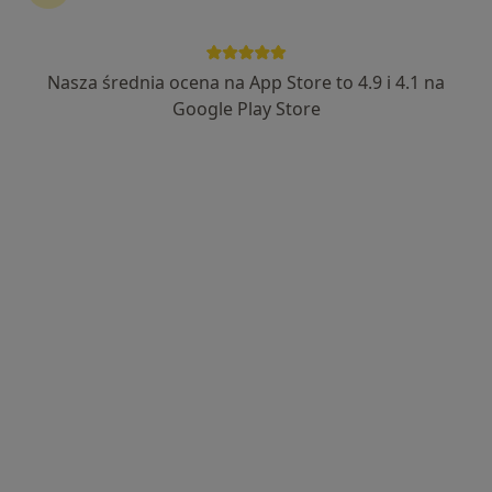
169 opinii
Niedźwiedzia 16u/1, Szczecin
•
Mapa
Przychodnia Portowa sp. z o. o. filia Kijewo Gabinet Pediatryczny
Nasza średnia ocena na App Store to 4.9 i 4.1 na
Akceptuje NFZ
Google Play Store
Konsultacja pediatryczna
220 zł
Specjalista nie oferuje umawiania online pod tym adresem.
Poproś o wizytę
Centrum Medyczne EuroMedis