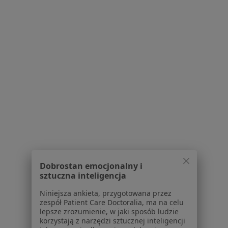
Alergia Szczecin
Zapalenie płuc Szczecin
Więcej (15)
Więcej w kategorii: Najczęście leczone chorob
Strona Główna
Pediatra
Szczecin
Nfz
Zmień miasto
Zmień miasto
Zmień mias
Serwis
Dobrostan emocjonalny i
sztuczna inteligencja
Regulamin
Polityka prywatności pacjentów
Niniejsza ankieta, przygotowana przez
Polityka prywatności profesjonalistów
zespół Patient Care Doctoralia, ma na celu
lepsze zrozumienie, w jaki sposób ludzie
Polityka prywatności dla profesjonalistów, których
korzystają z narzędzi sztucznej inteligencji
dane pozyskaliśmy samodzielnie