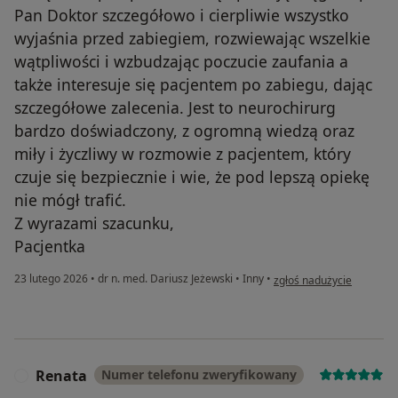
Pan Doktor szczegółowo i cierpliwie wszystko
wyjaśnia przed zabiegiem, rozwiewając wszelkie
wątpliwości i wzbudzając poczucie zaufania a
także interesuje się pacjentem po zabiegu, dając
szczegółowe zalecenia. Jest to neurochirurg
bardzo doświadczony, z ogromną wiedzą oraz
miły i życzliwy w rozmowie z pacjentem, który
czuje się bezpiecznie i wie, że pod lepszą opiekę
nie mógł trafić.
Z wyrazami szacunku,
Pacjentka
w opinii użytkownika Edy
23 lutego 2026
•
dr n. med. Dariusz Jeżewski
•
Inny
•
zgłoś nadużycie
Renata
Numer telefonu zweryfikowany
R