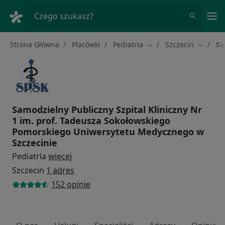
Me
Czego szukasz?
Strona Główna
Placówki
Pediatria
Szczecin
Sa
Zmień miasto
Zmień m
Samodzielny Publiczny Szpital Kliniczny Nr
1 im. prof. Tadeusza Sokołowskiego
Pomorskiego Uniwersytetu Medycznego w
Szczecinie
Pediatria
więcej
Szczecin
1 adres
152 opinie