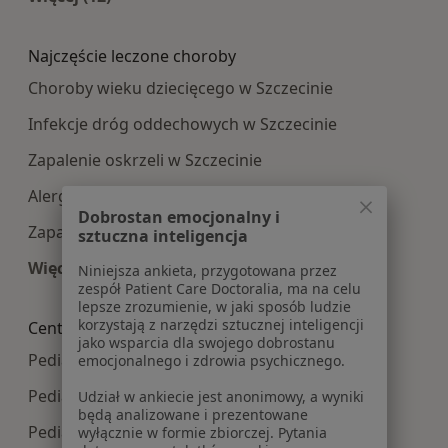
Więcej w kategorii: Najpopularniesze centra m
Najczęście leczone choroby
Choroby wieku dziecięcego w Szczecinie
Infekcje dróg oddechowych w Szczecinie
Zapalenie oskrzeli w Szczecinie
Alergia w Szczecinie
Dobrostan emocjonalny i
Zapalenie płuc w Szczecinie
sztuczna inteligencja
Więcej (15)
Niniejsza ankieta, przygotowana przez
zespół Patient Care Doctoralia, ma na celu
Więcej w kategorii: Najczęście leczone choroby
lepsze zrozumienie, w jaki sposób ludzie
korzystają z narzędzi sztucznej inteligencji
Centra medyczne Pediatria w pobliżu
jako wsparcia dla swojego dobrostanu
Pediatria centra medyczne w Stargardzie
emocjonalnego i zdrowia psychicznego.
Pediatria centra medyczne w Policach
Udział w ankiecie jest anonimowy, a wyniki
będą analizowane i prezentowane
Pediatria centra medyczne w Goleniowie
wyłącznie w formie zbiorczej. Pytania