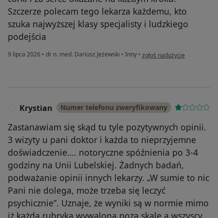
Szczerze polecam tego lekarza każdemu, kto
szuka najwyższej klasy specjalisty i ludzkiego
podejścia
w opinii użytkownika Violetta
9 lipca 2026
•
dr n. med. Dariusz Jeżewski
•
Inny
•
zgłoś nadużycie
Krystian
Numer telefonu zweryfikowany
K
Zastanawiam się skąd tu tyle pozytywnych opinii.
3 wizyty u pani doktor i każda to nieprzyjemne
doświadczenie…. notoryczne spóźnienia po 3-4
godziny na Unii Lubelskiej. Żadnych badań,
podważanie opinii innych lekarzy. „W sumie to nic
Pani nie dolega, może trzeba się leczyć
psychicznie”. Uznaje, że wyniki są w normie mimo
iż każda rubryka wywalona poza skalę a wszyscy