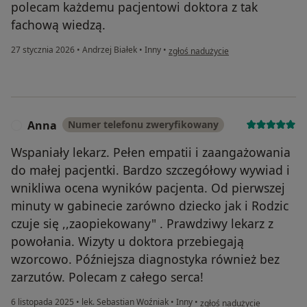
polecam każdemu pacjentowi doktora z tak
fachową wiedzą.
w opinii użytkownika Grażyna Pozna
27 stycznia 2026
•
Andrzej Białek
•
Inny
•
zgłoś nadużycie
Anna
Numer telefonu zweryfikowany
A
Wspaniały lekarz. Pełen empatii i zaangażowania
do małej pacjentki. Bardzo szczegółowy wywiad i
wnikliwa ocena wyników pacjenta. Od pierwszej
minuty w gabinecie zarówno dziecko jak i Rodzic
czuje się ,,zaopiekowany" . Prawdziwy lekarz z
powołania. Wizyty u doktora przebiegają
wzorcowo. Późniejsza diagnostyka również bez
zarzutów. Polecam z całego serca!
w opinii użytkownika Anna
6 listopada 2025
•
lek. Sebastian Woźniak
•
Inny
•
zgłoś nadużycie