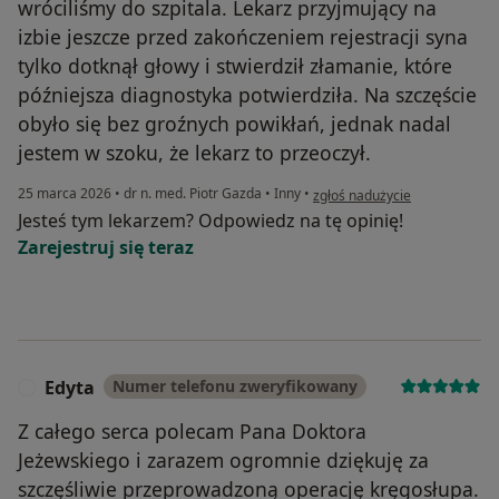
wróciliśmy do szpitala. Lekarz przyjmujący na
izbie jeszcze przed zakończeniem rejestracji syna
tylko dotknął głowy i stwierdził złamanie, które
późniejsza diagnostyka potwierdziła. Na szczęście
obyło się bez groźnych powikłań, jednak nadal
jestem w szoku, że lekarz to przeoczył.
w opinii użytkownika Joanna
25 marca 2026
•
dr n. med. Piotr Gazda
•
Inny
•
zgłoś nadużycie
Jesteś tym lekarzem? Odpowiedz na tę opinię!
Zarejestruj się teraz
Edyta
Numer telefonu zweryfikowany
E
Z całego serca polecam Pana Doktora
Jeżewskiego i zarazem ogromnie dziękuję za
szczęśliwie przeprowadzoną operację kręgosłupa.