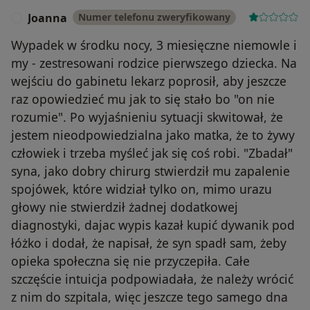
Joanna
Numer telefonu zweryfikowany
J
Wypadek w środku nocy, 3 miesięczne niemowle i
my - zestresowani rodzice pierwszego dziecka. Na
wejściu do gabinetu lekarz poprosił, aby jeszcze
raz opowiedzieć mu jak to się stało bo "on nie
rozumie". Po wyjaśnieniu sytuacji skwitował, że
jestem nieodpowiedzialna jako matka, że to żywy
człowiek i trzeba myśleć jak się coś robi. "Zbadał"
syna, jako dobry chirurg stwierdził mu zapalenie
spojówek, które widział tylko on, mimo urazu
głowy nie stwierdził żadnej dodatkowej
diagnostyki, dajac wypis kazał kupić dywanik pod
łóżko i dodał, że napisał, że syn spadł sam, żeby
opieka społeczna się nie przyczepiła. Całe
szczęście intuicja podpowiadała, że należy wrócić
z nim do szpitala, więc jeszcze tego samego dna