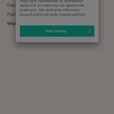
dotyczące nastolatków są skierowane
Pediatria centra medyczne w Nowogardzie
wyłącznie do rodziców lub opiekunów
prawnych. Nie zbieramy informacji
Pediatria centra medyczne w Gryfinie
bezpośrednio od osób niepełnoletnich.
Więcej (6)
Więcej w kategorii: Centra medyczne Pediatria 
Start survey