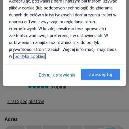
Akceptując, pozwalasz nam i naszym partnerom używać
lek. Beata Krupa
plików cookie (lub podobnych technologii) do zbierania
danych do celów statystycznych i dostarczania treści w
Pediatra
oparciu o Twoje zwyczaje przeglądania stron
internetowych. W każdej chwili możesz sprawdzić i
zaktualizować swoje preferencje w ustawieniach. W
Jarosław Władysław Peregud-Pogorzelski
ustawieniach znajdziesz również linki do polityk
Pediatra, Hematolog, Onkolog
prywatności stron trzecich. Więcej informacji znajdziesz
7 opinii
w
polityka cookies
dr n. med. Małgorzata Mokrzycka
Zaakceptuj
Edytuj ustawienia
Pediatra, Gastrolog, Gastrolog dziecięcy
6 opinii
+ 10 Specjalistów
Adres