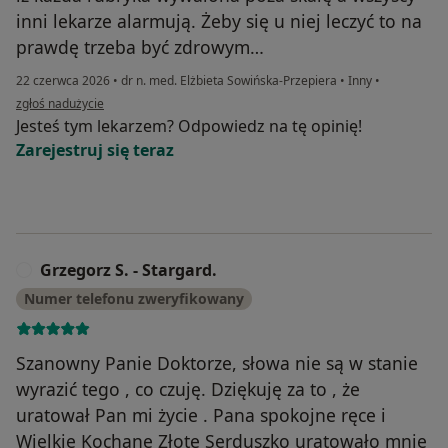
inni lekarze alarmują. Żeby się u niej leczyć to na
prawdę trzeba być zdrowym…
22 czerwca 2026
•
dr n. med. Elżbieta Sowińska-Przepiera
•
Inny
•
w opinii użytkownika Krystian
zgłoś nadużycie
Jesteś tym lekarzem? Odpowiedz na tę opinię!
Zarejestruj się teraz
Grzegorz S. - Stargard.
G
Numer telefonu zweryfikowany
Szanowny Panie Doktorze, słowa nie są w stanie
wyrazić tego , co czuję. Dziękuję za to , że
uratował Pan mi życie . Pana spokojne ręce i
Wielkie Kochane Złote Serduszko uratowało mnie