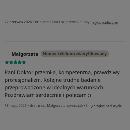
w opinii użytkownika Gr
22 czerwca 2026
•
dr n. med. Dariusz Jeżewski
•
Inny
•
zgłoś nadużycie
Małgorzata
Numer telefonu zweryfikowany
M
Pani Doktor przemiła, kompetentna, prawdziwy
profesjonalizm. Kolejne trudne badanie
przeprowadzone w idealnych warunkach.
Pozdrawiam serdecznie i polecam :)
w opinii użytkownika
13 maja 2026
•
dr n. med. Małgorzata Ławniczak
•
Inny
•
zgłoś nadużycie