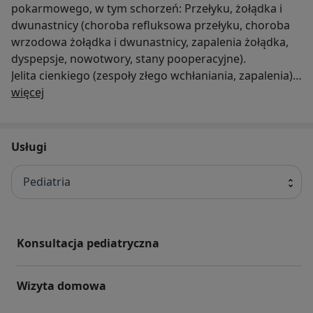
pokarmowego, w tym schorzeń: Przełyku, żołądka i
dwunastnicy (choroba refluksowa przełyku, choroba
wrzodowa żołądka i dwunastnicy, zapalenia żołądka,
dyspepsje, nowotwory, stany pooperacyjne).
Jelita cienkiego (zespoły złego wchłaniania, zapalenia).
O nas
Jelita grubego (zapalenia, polipy, uchyłki, nowotwory,
więcej
zespół jelita nadwrażliwego).
Choroby trzustki (zapalenia, nowotwory).
Wątroby (przewlekłe zapalenia wirusowe,
Usługi
autoimmunologiczne, polekowe, marskości, choroby
spichrzeniowe, nadciśnienie wrotne).
Pediatria
Układu żółciowego (kamica pęcherzyka żółciowego i
dróg żółciowych, nowotwory).
Krwawienia z przewodu pokarmowego.
Poradnia korzysta z nowoczesnego Ośrodka
Konsultacja pediatryczna
Diagnostyki Endoskopowej i Ultrasonograficznej
Kliniki Gastroenterologii, który dysponuje sprzętem
Wizyta domowa
najwyższej klasy firmy Olympus i ALOKA
(gastroduodenoskopy, rektosigmoidoskopy,