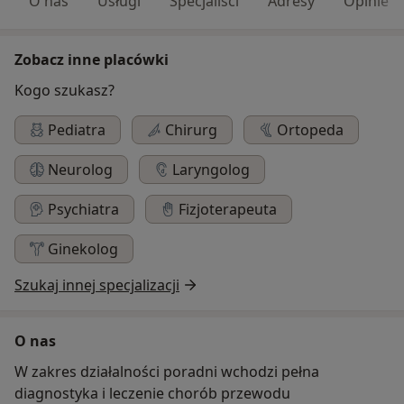
O nas
Usługi
Specjaliści
Adresy
Opinie
Zobacz inne placówki
Kogo szukasz?
Pediatra
Chirurg
Ortopeda
Neurolog
Laryngolog
Psychiatra
Fizjoterapeuta
Ginekolog
Szukaj innej specjalizacji
O nas
W zakres działalności poradni wchodzi pełna
diagnostyka i leczenie chorób przewodu