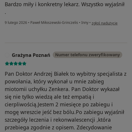
Bardzo miły i konkretny lekarz. Wszystko wyjaśnił
.
w opinii użytkownika Ren
9 lutego 2026
•
Paweł Miłoszewski-Grinczelis
•
Inny
•
zgłoś nadużycie
Grażyna Poznań
Numer telefonu zweryfikowany
G
Pan Doktor Andrzej Białek to wybitny specjalista z
powołania, który wykonał u mnie zabieg
miotomii uchyłku Zenkera. Pan Doktor wykazał
się nie tylko wiedzą ale też empatią i
cierpliwością.Jestem 2 miesięce po zabiegu i
mogę wreszcie jeść bez bólu.Po zabiegu wyjaśnił
szczegóły leczenia i rekonwalescencji ,która
przebiega zgodnie z opisem. Zdecydowanie