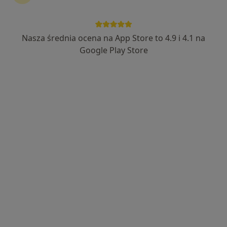
Sylwia Kryczkowska
Internista
Nasza średnia ocena na App Store to 4.9 i 4.1 na
Adres 1
Adres 2
Google Play Store
Getta Żydowskiego 16/8, Zduńska Wola
•
Mapa
Selvamed
Konsultacja internistyczna
Brak ceny
Specjalista nie oferuje umawiania online pod tym adresem.
Poproś o wizytę