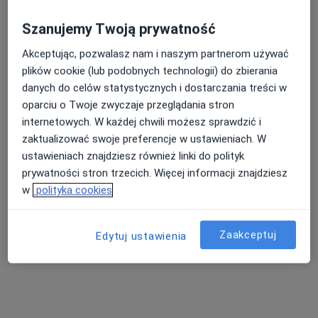
Szanujemy Twoją prywatność
Akceptując, pozwalasz nam i naszym partnerom używać
plików cookie (lub podobnych technologii) do zbierania
danych do celów statystycznych i dostarczania treści w
oparciu o Twoje zwyczaje przeglądania stron
internetowych. W każdej chwili możesz sprawdzić i
lek. Elżbieta Werner
zaktualizować swoje preferencje w ustawieniach. W
·
Więcej
Internista, Lekarz pierwszego kontaktu
ustawieniach znajdziesz również linki do polityk
prywatności stron trzecich. Więcej informacji znajdziesz
Ogrodowa 17, Złoczew
•
Mapa
w
polityka cookies
PANDA MED ZŁOCZEW
Konsultacja lekarza rodzinnego (NFZ)
Darmowa usługa
Specjalista nie oferuje umawiania online pod tym adresem.
Zaakceptuj
Edytuj ustawienia
Poproś o wizytę