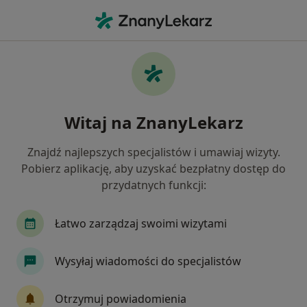
Me
Lekarz Rodzinny • Sieradz, łódzkie
Filtry
Ubezpieczenie
Mapa
Polecani lekarze rodzinni w Sieradzu
Witaj na ZnanyLekarz
Jak działają wyniki wyszukiwania
Znajdź najlepszych specjalistów i umawiaj wizyty.
Pobierz aplikację, aby uzyskać bezpłatny dostęp do
Wybierz swoje ubezpieczenie
przydatnych funkcji:
Łatwo zarządzaj swoimi wizytami
Wysyłaj wiadomości do specjalistów
Otrzymuj powiadomienia