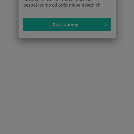
Więcej (15)
bezpośrednio od osób niepełnoletnich.
Więcej w kategorii: Najczęstsze schorzenia
Start survey
Strona Główna
Lekarz Rodzinny
Sieradz
Zmień miasto
Serwis
Regulamin
Polityka prywatności pacjentów
Polityka prywatności profesjonalistów
Polityka prywatności dla profesjonalistów, których
dane pozyskaliśmy samodzielnie
Polityka cookies
Jak działają wyniki wyszukiwania
Dostępność