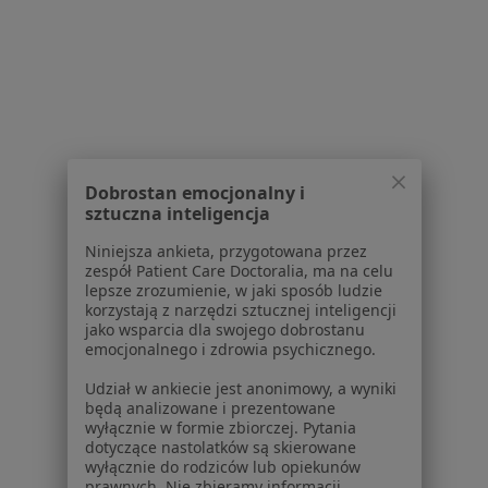
Lekarze rodzinni w Pabianicach
Lekarze rodzinni w Kaliszu
Lekarze rodzinni w Łodzi
Lekarze rodzinni w Zduńskiej Woli
Lekarze rodzinni w Turku
Dobrostan emocjonalny i
Więcej (14)
sztuczna inteligencja
Więcej w kategorii: W pobliżu Sieradza
Niniejsza ankieta, przygotowana przez
Najczęstsze schorzenia
zespół Patient Care Doctoralia, ma na celu
lepsze zrozumienie, w jaki sposób ludzie
Choroby przewodu pokarmowego Sieradz
korzystają z narzędzi sztucznej inteligencji
jako wsparcia dla swojego dobrostanu
Astma oskrzelowa Sieradz
emocjonalnego i zdrowia psychicznego.
Biegunka Sieradz
Udział w ankiecie jest anonimowy, a wyniki
będą analizowane i prezentowane
Ból kolana Sieradz
wyłącznie w formie zbiorczej. Pytania
dotyczące nastolatków są skierowane
Bóle brzucha Sieradz
wyłącznie do rodziców lub opiekunów
prawnych. Nie zbieramy informacji