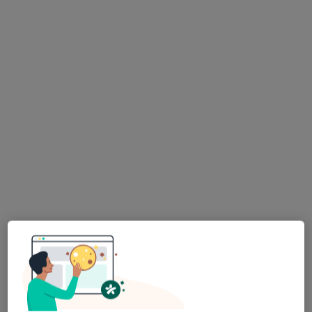
Anna Fornalczyk
Internista
Adres 1
Adres 2
Getta Żydowskiego 16/8, Zduńska Wola
•
Mapa
Selvamed
Konsultacja internistyczna
Brak ceny
Specjalista nie oferuje umawiania online pod tym adresem.
Poproś o wizytę
Dostępni specjaliści
Specjaliści znajdują się poza Sieradz, łódzkie, w
obszarach bliskich Twojemu wyszukiwaniu.