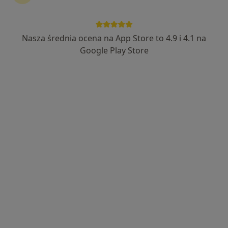
prof. dr hab. n. med. Beata Franczyk
·
Więcej
Kardiolog, Internista, Nefrolog
Nasza średnia ocena na App Store to 4.9 i 4.1 na
524 opinie
Google Play Store
Adres
Online
Al.Kościuszki48, łódż
•
Mapa
MAG-MED
Specjalista nie oferuje umawiania online pod tym adresem.
Poproś o wizytę