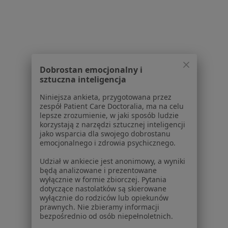
Powiązane
|
Oferty pracy - Lekarz
wyszukiwania
rodzinny
W pobliżu Wielunia
Lekarze rodzinni w Sieradzu
Dobrostan emocjonalny i
Lekarze rodzinni w Zduńskiej Woli
sztuczna inteligencja
Lekarze rodzinni w Kępnie
Niniejsza ankieta, przygotowana przez
zespół Patient Care Doctoralia, ma na celu
Lekarze rodzinni w Błaszkach
lepsze zrozumienie, w jaki sposób ludzie
korzystają z narzędzi sztucznej inteligencji
Lekarze rodzinni w Działoszynie
jako wsparcia dla swojego dobrostanu
emocjonalnego i zdrowia psychicznego.
Więcej (14)
Więcej w kategorii: W pobliżu Wielunia
Udział w ankiecie jest anonimowy, a wyniki
będą analizowane i prezentowane
Najczęstsze schorzenia
wyłącznie w formie zbiorczej. Pytania
dotyczące nastolatków są skierowane
Atopowe zapalenie skóry Wieluń
wyłącznie do rodziców lub opiekunów
prawnych. Nie zbieramy informacji
Bolesne miesiączkowanie Wieluń
bezpośrednio od osób niepełnoletnich.