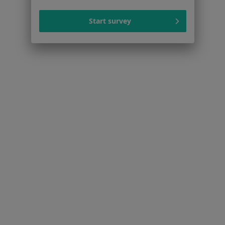
Choroby ginekologiczne Wieluń
Start survey
Choroby skóry Wieluń
łuszczyca Wieluń
Więcej (9)
Więcej w kategorii: Najczęstsze schorzenia
Strona Główna
Lekarz Rodzinny
Wieluń
Zmień miasto
Serwis
Regulamin
Polityka prywatności pacjentów
Polityka prywatności profesjonalistów