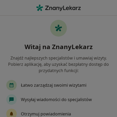
Me
Lekarz Rodzinny • Wieluń, łódzkie
Filtry
Ubezpieczenie
Mapa
Polecani lekarze rodzinni w Wieluniu
Witaj na ZnanyLekarz
Jak działają wyniki wyszukiwania
Znajdź najlepszych specjalistów i umawiaj wizyty.
Pobierz aplikację, aby uzyskać bezpłatny dostęp do
Wybierz swoje ubezpieczenie
przydatnych funkcji:
Łatwo zarządzaj swoimi wizytami
Wysyłaj wiadomości do specjalistów
Otrzymuj powiadomienia