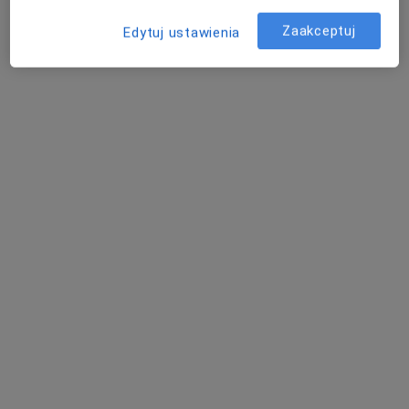
Zaakceptuj
Edytuj ustawienia
lek. Elżbieta Werner
·
Więcej
Internista, Lekarz pierwszego kontaktu
Ogrodowa 17, Złoczew
•
Mapa
PANDA MED ZŁOCZEW
Konsultacja lekarza rodzinnego (NFZ)
Darmowa usługa
Specjalista nie oferuje umawiania online pod tym adresem.
Poproś o wizytę