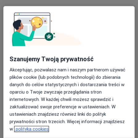
Renata Karwowska
·
Więcej
Pediatra
86 opinii
Szanujemy Twoją prywatność
•
Mapa
Akceptując, pozwalasz nam i naszym partnerom używać
TELEPORADA
plików cookie (lub podobnych technologii) do zbierania
Konsultacja pediatryczna
150 zł
danych do celów statystycznych i dostarczania treści w
oparciu o Twoje zwyczaje przeglądania stron
Specjalista nie oferuje umawiania online pod tym adresem.
internetowych. W każdej chwili możesz sprawdzić i
zaktualizować swoje preferencje w ustawieniach. W
Poproś o wizytę
ustawieniach znajdziesz również linki do polityk
prywatności stron trzecich. Więcej informacji znajdziesz
w
polityka cookies