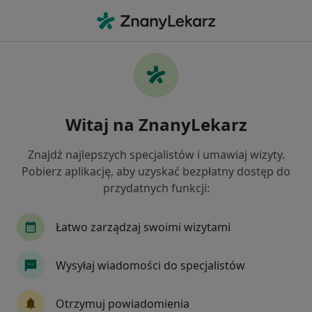
Me
Lekarz Medycyny Pracy • Oława, dolnośląskie
Filtry
Ubezpieczenie
Mapa
Polecani lekarze medycyny pracy w Oławie
Witaj na ZnanyLekarz
Jak działają wyniki wyszukiwania
Znajdź najlepszych specjalistów i umawiaj wizyty.
Pobierz aplikację, aby uzyskać bezpłatny dostęp do
Wybierz swoje ubezpieczenie
przydatnych funkcji:
Łatwo zarządzaj swoimi wizytami
Wysyłaj wiadomości do specjalistów
Otrzymuj powiadomienia