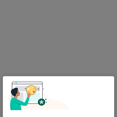
lek. Ewa Marczyńska-Sarul
·
Więcej
Lekarz medycyny pracy, Internista, Lekarz rodzinny
15 opinii
Swobodna 1, Wrocław
•
Mapa
Centrum Medyczne LUX MED Medycyna Rodzinna – Wrocław, ul. Swobodna 1
Badania kierowców
od 200 zł
Specjalista nie oferuje umawiania online pod tym adresem.
Poproś o wizytę