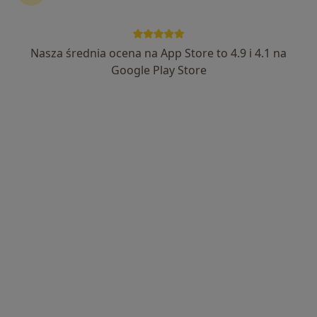
lek. Maciej Kozina
Lekarz medycyny pracy, Lekarz wykonujący zabiegi medycyny
Nasza średnia ocena na App Store to 4.9 i 4.1 na
·
Więcej
estetycznej, Internista
Google Play Store
23 opinie
Zakładowa 7cf, Wrocław
•
Mapa
Ginvita Clinic
Konsultacja lekarza medycyny pracy
od 250 zł
Specjalista nie oferuje umawiania online pod tym adresem.
Poproś o wizytę