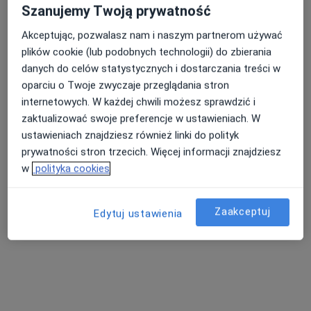
Szanujemy Twoją prywatność
Akceptując, pozwalasz nam i naszym partnerom używać
Ginvita Clinic
plików cookie (lub podobnych technologii) do zbierania
·
Więcej
danych do celów statystycznych i dostarczania treści w
Medycyna pracy, Położnictwo, Ginekologia
2857 opinii
oparciu o Twoje zwyczaje przeglądania stron
internetowych. W każdej chwili możesz sprawdzić i
Zakładowa 7cf, Wrocław
•
Mapa
zaktualizować swoje preferencje w ustawieniach. W
Konsultacja lekarza medycyny pracy
od 250 zł
ustawieniach znajdziesz również linki do polityk
prywatności stron trzecich. Więcej informacji znajdziesz
w
polityka cookies
lek. Maciej Kozina
lekarz medycyny
Zaakceptuj
Edytuj ustawienia
pracy
Brak dostępnych specjalistów z wolnymi terminami w tym centrum medycznym.
Pokaż profil