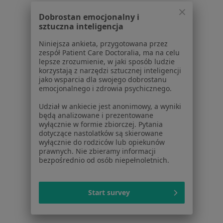
Więcej (13)
Dobrostan emocjonalny i
Więcej w kategorii: W pobliżu Oławy
sztuczna inteligencja
Najczęstsze schorzenia
Niniejsza ankieta, przygotowana przez
Alergia Oława
zespół Patient Care Doctoralia, ma na celu
lepsze zrozumienie, w jaki sposób ludzie
Angina Oława
korzystają z narzędzi sztucznej inteligencji
jako wsparcia dla swojego dobrostanu
Biodro trzaskające Oława
emocjonalnego i zdrowia psychicznego.
Ból barku Oława
Udział w ankiecie jest anonimowy, a wyniki
będą analizowane i prezentowane
Ból biodra Oława
wyłącznie w formie zbiorczej. Pytania
dotyczące nastolatków są skierowane
Więcej (9)
wyłącznie do rodziców lub opiekunów
prawnych. Nie zbieramy informacji
Więcej w kategorii: Najczęstsze schorzenia
bezpośrednio od osób niepełnoletnich.
Strona Główna
Lekarz Medycyny Pracy
Oława
Zmień miasto
Start survey