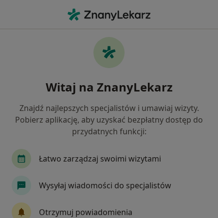
Me
Lekarz Medycyny Pracy • Strzelin, dolnośląskie
Filtry
Ubezpieczenie
Mapa
Polecani lekarze medycyny pracy w
Witaj na ZnanyLekarz
Strzelinie
Jak działają wyniki wyszukiwania
Znajdź najlepszych specjalistów i umawiaj wizyty.
Pobierz aplikację, aby uzyskać bezpłatny dostęp do
przydatnych funkcji:
Wybierz swoje ubezpieczenie
Łatwo zarządzaj swoimi wizytami
Wysyłaj wiadomości do specjalistów
Otrzymuj powiadomienia