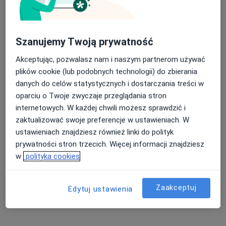
Szanujemy Twoją prywatność
lek. Paweł Stępniewski
W trakcie specjalizacji (Lekarz medycyny pracy), Internista,
Akceptując, pozwalasz nam i naszym partnerom używać
·
Więcej
Ultrasonografista
plików cookie (lub podobnych technologii) do zbierania
885 opinii
danych do celów statystycznych i dostarczania treści w
oparciu o Twoje zwyczaje przeglądania stron
Adres 1
Adres 2
Adres 3
Online
internetowych. W każdej chwili możesz sprawdzić i
zaktualizować swoje preferencje w ustawieniach. W
ul. Przyjaźni 111A, Wrocław
•
Mapa
ustawieniach znajdziesz również linki do polityk
Centrum Medyczne PRZYJAŹNI
prywatności stron trzecich. Więcej informacji znajdziesz
Specjalista nie oferuje umawiania online pod tym adresem.
w
polityka cookies
Poproś o wizytę
Zaakceptuj
Edytuj ustawienia