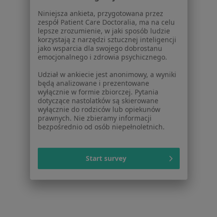
Powiązane
|
Oferty pracy - Lekarz
Niniejsza ankieta, przygotowana przez
wyszukiwania
zespół Patient Care Doctoralia, ma na celu
medycyny pracy
lepsze zrozumienie, w jaki sposób ludzie
W pobliżu Strzelina
korzystają z narzędzi sztucznej inteligencji
jako wsparcia dla swojego dobrostanu
Lekarze medycyny pracy w Wrocławiu
emocjonalnego i zdrowia psychicznego.
Lekarze medycyny pracy w Kłodzku
Udział w ankiecie jest anonimowy, a wyniki
będą analizowane i prezentowane
Lekarze medycyny pracy w Świdnicy
wyłącznie w formie zbiorczej. Pytania
dotyczące nastolatków są skierowane
Lekarze medycyny pracy w Brzegu
wyłącznie do rodziców lub opiekunów
prawnych. Nie zbieramy informacji
Lekarze medycyny pracy w Bielawie
bezpośrednio od osób niepełnoletnich.
Więcej (12)
Więcej w kategorii: W pobliżu Strzelina
Start survey
Strona Główna
Lekarz Medycyny Pracy
Strzelin
Zmień miasto