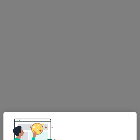
ZDROVIT
·
Więcej
Medycyna pracy, Dermatologia, Chirurgia
170 opinii
Jana III Sobieskiego 19a/2, Bielawa
•
Mapa
Brak dostępnych specjalistów z wolnymi terminami w tym centrum medycznym.
Pokaż profil
Dostępni specjaliści
Specjaliści znajdują się poza Strzelin, dolnośląskie, w
obszarach bliskich Twojemu wyszukiwaniu.