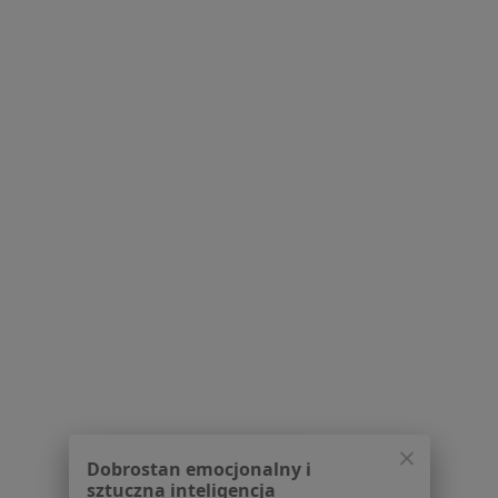
Pokaż profil
Pod Wierzbami
·
Więcej
Medycyna pracy, Interna, Laryngologia
Wierzbowa 1, Dzierżoniów
•
Mapa
Brak dostępnych specjalistów z wolnymi terminami w tym centrum medycznym.
Pokaż profil
Dobrostan emocjonalny i
sztuczna inteligencja