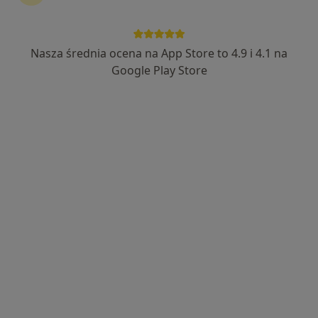
NZOZ „Twój Lekarz”
·
Więcej
Nasza średnia ocena na App Store to 4.9 i 4.1 na
Medycyna pracy, Medycyna rodzinna, Pediatria
1055 opinii
Google Play Store
Adres 1
Adres 2
Adres 3
Witosa 5, Kobierzyce
•
Mapa
Brak dostępnych specjalistów z wolnymi terminami w tym centrum medycznym.
Pokaż profil