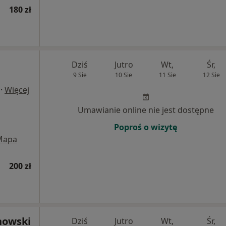
180 zł
Dziś
Jutro
Wt,
Śr,
9 Sie
10 Sie
11 Sie
12 Sie
·
Więcej
Umawianie online nie jest dostępne
Poproś o wizytę
Mapa
200 zł
nowski
Dziś
Jutro
Wt,
Śr,