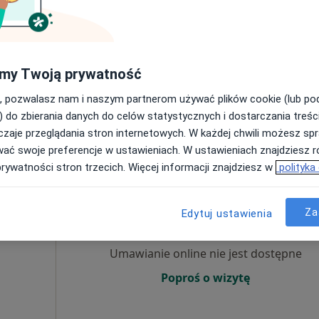
Poproś o wizytę
my Twoją prywatność
, pozwalasz nam i naszym partnerom używać plików cookie (lub p
) do zbierania danych do celów statystycznych i dostarczania treśc
od 250 zł
zaje przeglądania stron internetowych. W każdej chwili możesz spr
wać swoje preferencje w ustawieniach. W ustawieniach znajdziesz ró
prywatności stron trzecich. Więcej informacji znajdziesz w
polityka
jnicz-
Dziś
Jutro
Wt,
Śr,
9 Sie
10 Sie
11 Sie
12 Sie
Za
Edytuj ustawienia
Umawianie online nie jest dostępne
Poproś o wizytę