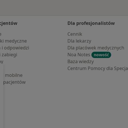
cjentów
Dla profesjonalistów
e
Cennik
ki medyczne
Dla lekarzy
a i odpowiedzi
Dla placówek medycznych
i zabiegi
Noa Notes
nowość
by
Baza wiedzy
Centrum Pomocy dla Specjal
cje mobilne
la pacjentów