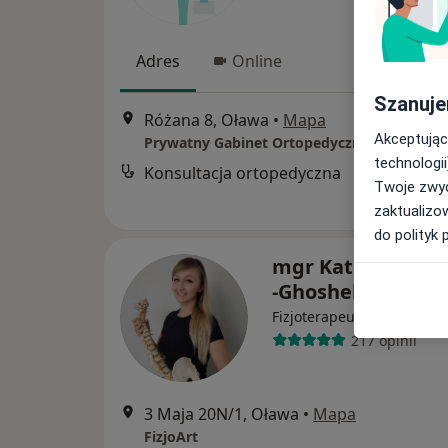
Adres
Online
Szanuje
Różana 8, Oława
•
Mapa
Akceptując
Prywatny Gabinet Ortopedyczny
technologii
Konsultacja ortopedyczna
Twoje zwyc
zaktualizo
do polityk 
mgr Katarzyna Wo
-Ghosheh
·
Więcej
Fizjoterapeuta
217 opinii
3 Maja 20N/1, Oława
•
Mapa
FizjoArt