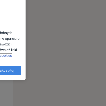
odobnych
i w oparciu o
awdzić i
wnież linki
 cookies
Czw,
Pt,
Sob,
13 Sie
14 Sie
15 Sie
akceptuj