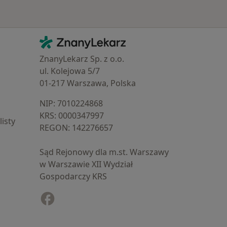
Kontakt
ZnanyLekarz - Strona główna
ZnanyLekarz Sp. z o.o.
ul. Kolejowa 5/7
01-217 Warszawa, Polska
NIP: ⁠7010224868
KRS: ⁠0000347997
isty
REGON: ⁠142276657
Sąd Rejonowy dla m.st. Warszawy
w Warszawie XII Wydział
Gospodarczy KRS
Facebook
otwiera się w nowej karcie