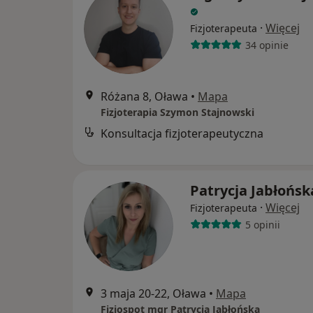
·
Więcej
Fizjoterapeuta
34 opinie
Różana 8, Oława
•
Mapa
Fizjoterapia Szymon Stajnowski
Konsultacja fizjoterapeutyczna
Patrycja Jabłońsk
·
Więcej
Fizjoterapeuta
5 opinii
3 maja 20-22, Oława
•
Mapa
Fizjospot mgr Patrycja Jabłońska