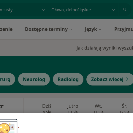
acja, badanie lub nazwisko
miasto lub dzielnica
zenie
Dostępne terminy
Język
Przyjmu
Jak działają wyniki wysz
irurg
Neurolog
Radiolog
Zobacz więcej
tr
Dziś
Jutro
Wt,
Śr,
9 Sie
10 Sie
11 Sie
12 Sie
Umawianie online nie jest dostępne