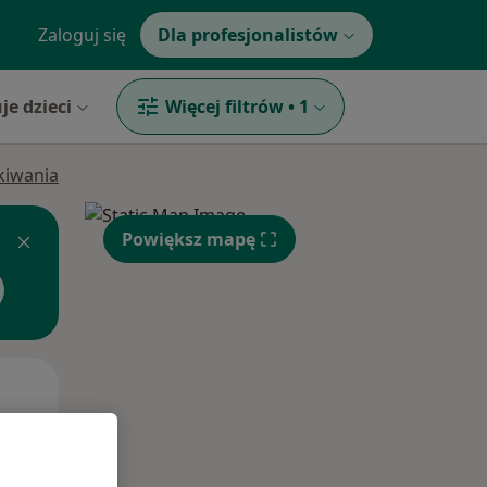
Zaloguj się
Dla profesjonalistów
je dzieci
Więcej filtrów
•
1
ukiwania
Powiększ mapę
Czw,
Pt,
Sob,
13 Sie
14 Sie
15 Sie