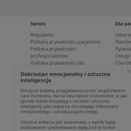
Serwis
Dla pa
Regulamin
Lekarz
Polityka prywatności pacjentów
Placów
Polityka prywatności
Pytani
profesjonalistów
Usługi 
Polityka prywatności dla
Choro
profesjonalistów, których dane
Pomoc
Dobrostan emocjonalny i sztuczna
pozyskaliśmy samodzielnie
Aplika
inteligencja
Polityka cookies
Blog d
Niniejsza ankieta, przygotowana przez zespół Patient
Jak działają wyniki wyszukiwania
Care Doctoralia, ma na celu lepsze zrozumienie, w jaki
Dostępność
sposób ludzie korzystają z narzędzi sztucznej
O nas
inteligencji jako wsparcia dla swojego dobrostanu
emocjonalnego i zdrowia psychicznego.
Praca
Rekrutujemy!
Partnerzy
Udział w ankiecie jest anonimowy, a wyniki będą
Centrum prasowe
analizowane i prezentowane wyłącznie w formie