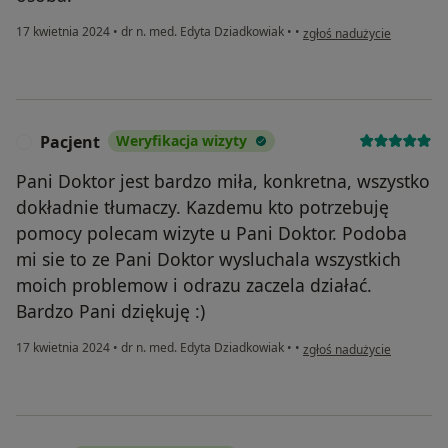
w opinii użytkownika Pauli
17 kwietnia 2024
•
dr n. med. Edyta Dziadkowiak
•
•
zgłoś nadużycie
Pacjent
Weryfikacja wizyty
P
Pani Doktor jest bardzo miła, konkretna, wszystko
dokładnie tłumaczy. Kazdemu kto potrzebuję
pomocy polecam wizyte u Pani Doktor. Podoba
mi sie to ze Pani Doktor wysluchala wszystkich
moich problemow i odrazu zaczela działać.
Bardzo Pani dziękuję :)
w opinii użytkownika Pacje
17 kwietnia 2024
•
dr n. med. Edyta Dziadkowiak
•
•
zgłoś nadużycie