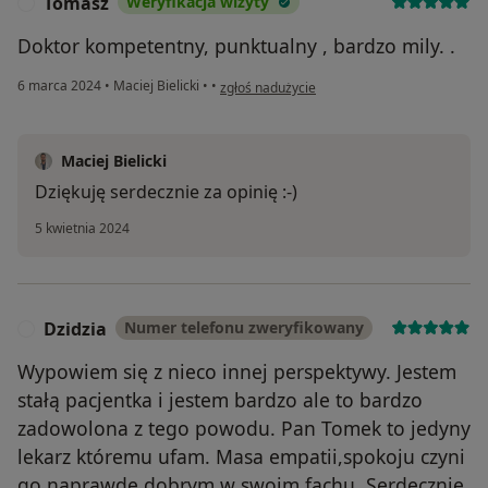
Tomasz
Weryfikacja wizyty
T
Doktor kompetentny, punktualny , bardzo mily. .
w opinii użytkownika Tomasz
6 marca 2024
•
Maciej Bielicki
•
•
zgłoś nadużycie
Maciej Bielicki
Dziękuję serdecznie za opinię :-)
5 kwietnia 2024
Dzidzia
Numer telefonu zweryfikowany
D
Wypowiem się z nieco innej perspektywy. Jestem
stałą pacjentka i jestem bardzo ale to bardzo
zadowolona z tego powodu. Pan Tomek to jedyny
lekarz któremu ufam. Masa empatii,spokoju czyni
go naprawdę dobrym w swoim fachu. Serdecznie