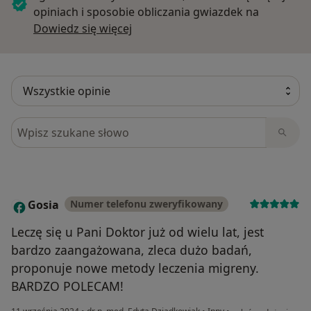
opiniach i sposobie obliczania gwiazdek na
Nasi pacjenci mogą skorzystać z diagnostyki w ramach
Dowiedz się więcej o opiniach
Dowiedz się więcej
programu 24h dla zdrowia oraz programu
Profilaktyka 40 Plus.
Szukaj w opiniach
Gosia
Numer telefonu zweryfikowany
G
Leczę się u Pani Doktor już od wielu lat, jest
bardzo zaangażowana, zleca dużo badań,
proponuje nowe metody leczenia migreny.
BARDZO POLECAM!
w opinii użytkownika