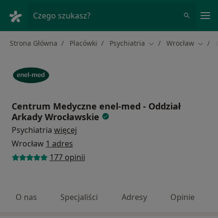
Me
Czego szukasz?
Strona Główna
Placówki
Psychiatria
Wrocław
Zmień miasto
Zmień
Centrum Medyczne enel-med - Oddział
Arkady Wrocławskie
Psychiatria
więcej
Wrocław
1 adres
177 opinii
O nas
Specjaliści
Adresy
Opinie