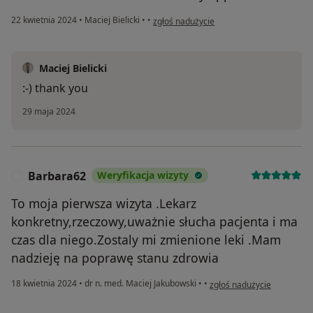
w opinii użytkownika ta
22 kwietnia 2024
•
Maciej Bielicki
•
•
zgłoś nadużycie
Maciej Bielicki
:-) thank you
29 maja 2024
Barbara62
Weryfikacja wizyty
B
To moja pierwsza wizyta .Lekarz
konkretny,rzeczowy,uważnie słucha pacjenta i ma
czas dla niego.Zostaly mi zmienione leki .Mam
nadzieję na poprawę stanu zdrowia
w opinii użytkownika Barb
18 kwietnia 2024
•
dr n. med. Maciej Jakubowski
•
•
zgłoś nadużycie