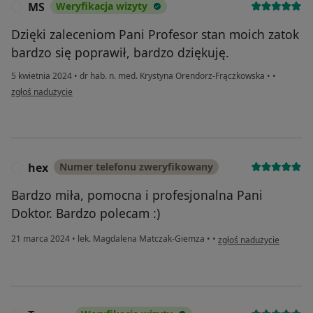
MS
Weryfikacja wizyty
M
Dzięki zaleceniom Pani Profesor stan moich zatok
bardzo się poprawił, bardzo dziękuję.
5 kwietnia 2024
•
dr hab. n. med. Krystyna Orendorz-Frączkowska
•
•
w opinii użytkownika MS
zgłoś nadużycie
hex
Numer telefonu zweryfikowany
H
Bardzo miła, pomocna i profesjonalna Pani
Doktor. Bardzo polecam :)
w opinii użytkownika hex
21 marca 2024
•
lek. Magdalena Matczak-Giemza
•
•
zgłoś nadużycie