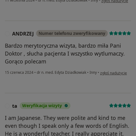
11 września 2024
•
dr n. med. Edyta Dziadkowiak
•
Inny
•
zgłoś nadużycie
ANDRZEJ
Numer telefonu zweryfikowany
A
Bardzo merytoryczna wizyta, bardzo miła Pani
Doktor , słucha pacjenta I wszystko wytlumaczy.
Gorąco polecam
w opinii użytkownik
15 czerwca 2024
•
dr n. med. Edyta Dziadkowiak
•
Inny
•
zgłoś nadużycie
ta
Weryfikacja wizyty
T
I am Japanese. They were polite and kind to me
even though I speak only a few words of English.
He is a wonderful teacher. I really appreciate it.