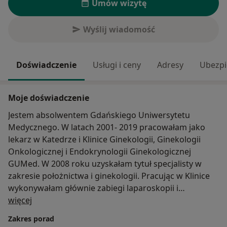
Umów wizytę
Wyślij wiadomość
Doświadczenie
Usługi i ceny
Adresy
Ubezpi
Moje doświadczenie
Jestem absolwentem Gdańskiego Uniwersytetu
Medycznego. W latach 2001- 2019 pracowałam jako
lekarz w Katedrze i Klinice Ginekologii, Ginekologii
Onkologicznej i Endokrynologii Ginekologicznej
GUMed. W 2008 roku uzyskałam tytuł specjalisty w
zakresie położnictwa i ginekologii. Pracując w Klinice
wykonywałam głównie zabiegi laparoskopii i
O mnie
histeroskopii diagnostycznej i operacyjnej oraz zabiegi
więcej
wad rozwojowych narządów płciowych. Zajmowałam
Zakres porad
się także leczeniem nieoperacyjnym zespołu MRKH.