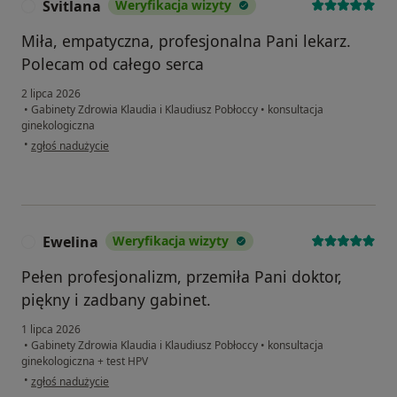
Svitlana
Weryfikacja wizyty
S
Miła, empatyczna, profesjonalna Pani lekarz.
Polecam od całego serca
2 lipca 2026
•
Gabinety Zdrowia Klaudia i Klaudiusz Pobłoccy
•
konsultacja
ginekologiczna
w opinii użytkownika Svitlana
•
zgłoś nadużycie
Ewelina
Weryfikacja wizyty
E
Pełen profesjonalizm, przemiła Pani doktor,
piękny i zadbany gabinet.
1 lipca 2026
•
Gabinety Zdrowia Klaudia i Klaudiusz Pobłoccy
•
konsultacja
ginekologiczna + test HPV
w opinii użytkownika Ewelina
•
zgłoś nadużycie