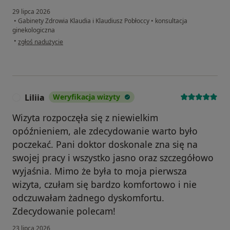
29 lipca 2026
•
Gabinety Zdrowia Klaudia i Klaudiusz Pobłoccy
•
konsultacja
ginekologiczna
w opinii użytkownika Magdalena
•
zgłoś nadużycie
Liliia
Weryfikacja wizyty
L
Wizyta rozpoczęła się z niewielkim
opóźnieniem, ale zdecydowanie warto było
poczekać. Pani doktor doskonale zna się na
swojej pracy i wszystko jasno oraz szczegółowo
wyjaśnia. Mimo że była to moja pierwsza
wizyta, czułam się bardzo komfortowo i nie
odczuwałam żadnego dyskomfortu.
Zdecydowanie polecam!
23 lipca 2026