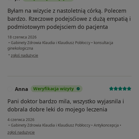
Byłam na wizycie z nastoletnią córką. Polecem
bardzo. Rzeczowe podejsćiowe z dużą empatią i
podmiotowym podejsciem do pacjenta
18 czerwca 2026
•
Gabinety Zdrowia Klaudia i Klaudiusz Pobłoccy
•
konsultacja
ginekologiczna
w opinii użytkownika JK
•
zgłoś nadużycie
Anna
Weryfikacja wizyty
A
Pani doktor bardzo mila, wszystko wyjasnila i
dobrala dobre leki do mojego leczenia
4 czerwca 2026
•
Gabinety Zdrowia Klaudia i Klaudiusz Pobłoccy
•
Antykoncepcja
•
w opinii użytkownika Anna
zgłoś nadużycie