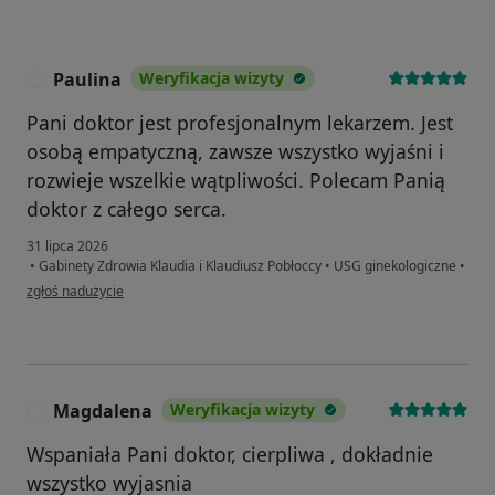
Paulina
Weryfikacja wizyty
P
Pani doktor jest profesjonalnym lekarzem. Jest
osobą empatyczną, zawsze wszystko wyjaśni i
rozwieje wszelkie wątpliwości. Polecam Panią
doktor z całego serca.
31 lipca 2026
•
Gabinety Zdrowia Klaudia i Klaudiusz Pobłoccy
•
USG ginekologiczne
•
w opinii użytkownika Paulina
zgłoś nadużycie
Magdalena
Weryfikacja wizyty
M
Wspaniała Pani doktor, cierpliwa , dokładnie
wszystko wyjasnia