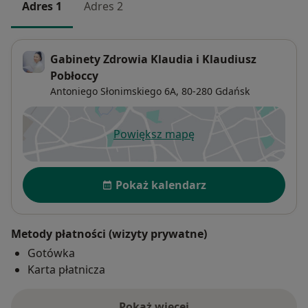
Adres 1
Adres 2
Gabinety Zdrowia Klaudia i Klaudiusz
Pobłoccy
Antoniego Słonimskiego 6A,
80-280
Gdańsk
Powiększ mapę
otwiera się w nowej karcie
Dostępność
Pokaż kalendarz
Metody płatności (wizyty prywatne)
Gotówka
Karta płatnicza
Pokaż więcej