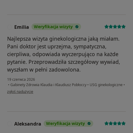
Emilia
Weryfikacja wizyty
E
Najlepsza wizyta ginekologiczna jaką miałam.
Pani doktor jest uprzejma, sympatyczna,
cierpliwa, odpowiada wyczerpująco na każde
pytanie. Przeprowadziła szczegółowy wywiad,
wyszłam w pełni zadowolona.
19 czerwca 2026
•
Gabinety Zdrowia Klaudia i Klaudiusz Pobłoccy
•
USG ginekologiczne
•
w opinii użytkownika Emilia
zgłoś nadużycie
Aleksandra
Weryfikacja wizyty
A