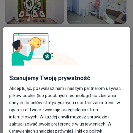
Zobacz galerię (5)
Pokaż więcej
o doświadczeniu
Usługi i ceny
Szanujemy Twoją prywatność
Konsultacja ginekologiczna
Akceptując, pozwalasz nam i naszym partnerom używać
Umów wizytę
Od 320 zł
Szczegóły
plików cookie (lub podobnych technologii) do zbierania
danych do celów statystycznych i dostarczania treści w
oparciu o Twoje zwyczaje przeglądania stron
Antykoncepcja
Umów wizytę
internetowych. W każdej chwili możesz sprawdzić i
320 zł
Szczegóły
zaktualizować swoje preferencje w ustawieniach. W
ustawieniach znajdziesz również linki do polityk