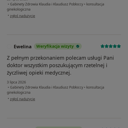
•
Gabinety Zdrowia Klaudia i Klaudiusz Pobłoccy
•
konsultacja
ginekologiczna
w opinii użytkownika Liliia
•
zgłoś nadużycie
Ewelina
Weryfikacja wizyty
E
Z pełnym przekonaniem polecam usługi Pani
doktor wszystkim poszukującym rzetelnej i
życzliwej opieki medycznej.
3 lipca 2026
•
Gabinety Zdrowia Klaudia i Klaudiusz Pobłoccy
•
konsultacja
ginekologiczna
w opinii użytkownika Ewelina
•
zgłoś nadużycie