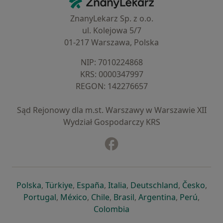
ZnanyLekarz Sp. z o.o.
ul. Kolejowa 5/7
01-217 Warszawa, Polska
NIP: ⁠7010224868
KRS: ⁠0000347997
REGON: ⁠142276657
Sąd Rejonowy dla m.st. Warszawy w Warszawie XII
Wydział Gospodarczy KRS
Facebook
otwiera się w nowej karcie
otwiera się w nowej karcie
otwiera się w nowej karcie
otwiera się w nowej karcie
otwiera się w nowej karci
otwiera się
otwi
Polska
,
Türkiye
,
España
,
Italia
,
Deutschland
,
Česko
,
otwiera się w nowej karcie
otwiera się w nowej karcie
otwiera się w nowej karcie
otwiera się w nowej kar
otwiera się 
otwier
Portugal
,
México
,
Chile
,
Brasil
,
Argentina
,
Perú
,
otwiera się w nowej karc
Colombia