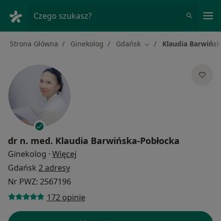
Me
Czego szukasz?
Strona Główna
Ginekolog
Gdańsk
Klaudia Barwińs
Zmień miasto
dr n. med.
Klaudia Barwińska-Pobłocka
O specjalizacjach
Ginekolog
·
Więcej
Gdańsk
2 adresy
Nr PWZ: 2567196
172 opinie