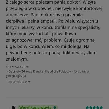
Z całego serca polecam panią doktor! Wizyta
przebiegła w cudownej, niezwykle komfortowej
atmosferze. Pani doktor była przemiła,
cierpliwa i pełna empatii. Po wielu wizytach u
innych lekarzy, w końcu trafiłam na specjalistę,
który mnie wysłuchał i prawidłowo
zdiagnozował mój problem. Czuję ogromną
ulgę, bo w końcu wiem, co mi dolega. Na
pewno będę polecać panią doktor wszystkim
znajomym.
18 czerwca 2026
•
Gabinety Zdrowia Klaudia i Klaudiusz Pobłoccy
•
konsultacja
ginekologiczna
w opinii użytkownika Aleksandra
•
zgłoś nadużycie
JK
Weryfikacja wizyty
J