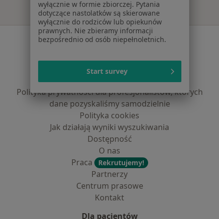
wyłącznie w formie zbiorczej. Pytania
dotyczące nastolatków są skierowane
wyłącznie do rodziców lub opiekunów
prawnych. Nie zbieramy informacji
Serwis
bezpośrednio od osób niepełnoletnich.
Regulamin
Polityka prywatności pacjentów
Start survey
Polityka prywatności profesjonalistów
Polityka prywatności dla profesjonalistów, których
dane pozyskaliśmy samodzielnie
Polityka cookies
Jak działają wyniki wyszukiwania
Dostępność
O nas
Praca
Rekrutujemy!
Partnerzy
Centrum prasowe
Kontakt
Dla pacjentów