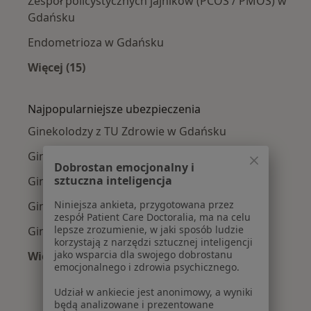
Zespół policystycznych jajników (PCOS / PMOS) w
Gdańsku
Endometrioza w Gdańsku
Więcej (15)
Więcej w kategorii: Najczęście leczone chorob
Najpopularniejsze ubezpieczenia
Ginekolodzy z TU Zdrowie w Gdańsku
Ginekolodzy z Medicover w Gdańsku
Dobrostan emocjonalny i
sztuczna inteligencja
Ginekolodzy z Allianz w Gdańsku
Niniejsza ankieta, przygotowana przez
Ginekolodzy z POLMED w Gdańsku
zespół Patient Care Doctoralia, ma na celu
lepsze zrozumienie, w jaki sposób ludzie
Ginekolodzy z NFZ w Gdańsku
korzystają z narzędzi sztucznej inteligencji
jako wsparcia dla swojego dobrostanu
Więcej (5)
emocjonalnego i zdrowia psychicznego.
Więcej w kategorii: Najpopularniejsze ubezpie
Udział w ankiecie jest anonimowy, a wyniki
będą analizowane i prezentowane