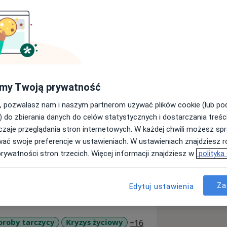
 klinicznej Uniwersytetu SWPS ze
dietetyki.
my Twoją prywatność
ch związanych z regulacją stresu oraz
, pozwalasz nam i naszym partnerom używać plików cookie (lub p
y. Ukończyłam staż zawodowy w
) do zbierania danych do celów statystycznych i dostarczania treśc
zaje przeglądania stron internetowych. W każdej chwili możesz spr
cyny naturalnej.
wać swoje preferencje w ustawieniach. W ustawieniach znajdziesz ró
prywatności stron trzecich. Więcej informacji znajdziesz w
polityka
oju Mindfulness we współpracy z
ia podyplomowe z zakresu Interwencji
Za
Edytuj ustawienia
w rozwoju osobistym oraz w trudnych
oedukację oraz wybrane techniki
a11y_sr_more_diseas
oroby tarczycy
Kryzys życiowy
+16