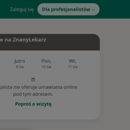
Zaloguj się
Dla profesjonalistów
e na ZnanyLekarz
Jutro
Pon,
Wt,
Śr,
Czw
9 Sie
10 Sie
11 Sie
12 Sie
13 Si
jalista nie oferuje umawiania online
pod tym adresem.
Poproś o wizytę