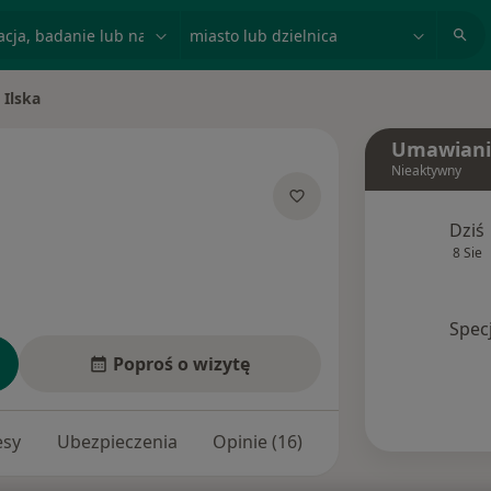
acja, badanie lub nazwisko
miasto lub dzielnica
 Ilska
sto
Umawiani
Nieaktywny
jalizacjach
Dziś
8 Sie
Spec
Poproś o wizytę
esy
Ubezpieczenia
Opinie (16)