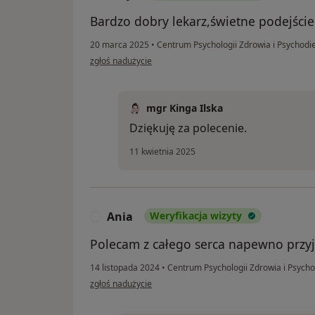
Bardzo dobry lekarz,świetne podejście
20 marca 2025
•
Centrum Psychologii Zdrowia i Psychodie
w opinii użytkownika Alicja
zgłoś nadużycie
mgr Kinga Ilska
Dziękuję za polecenie.
11 kwietnia 2025
Ania
Weryfikacja wizyty
A
Polecam z całego serca napewno przyjd
14 listopada 2024
•
Centrum Psychologii Zdrowia i Psycho
w opinii użytkownika Ania
zgłoś nadużycie