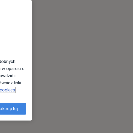
odobnych
i w oparciu o
awdzić i
wnież linki
 cookies
akceptuj
es