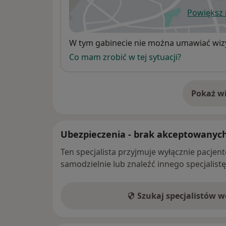
Powiększ
ot
Dostępność
W tym gabinecie nie można umawiać wizy
Co mam zrobić w tej sytuacji?
Pokaż wi
o 
Ubezpieczenia - brak akceptowanyc
Ten specjalista przyjmuje wyłącznie pacje
samodzielnie lub znaleźć innego specjalist
Szukaj specjalistów 