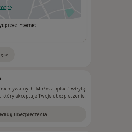
 mapę
wiera się w nowej karcie
t przez internet
ęcej
adresie
h
ntów prywatnych. Możesz opłacić wizytę
ę, który akceptuje Twoje ubezpieczenie.
według ubezpieczenia