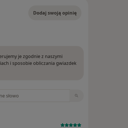
Dodaj swoją opinię
rujemy je zgodnie z naszymi
iach i sposobie obliczania gwiazdek
ięcej o opiniach
niach