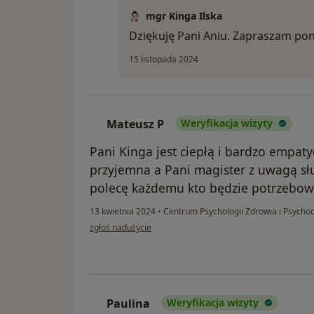
mgr Kinga Ilska
Dziękuję Pani Aniu. Zapraszam po
15 listopada 2024
Mateusz P
Weryfikacja wizyty
M
Pani Kinga jest ciepłą i bardzo empat
przyjemna a Pani magister z uwagą s
polecę każdemu kto będzie potrzebow
13 kwietnia 2024
•
Centrum Psychologii Zdrowia i Psychod
w opinii użytkownika Mateusz P
zgłoś nadużycie
Paulina
Weryfikacja wizyty
P