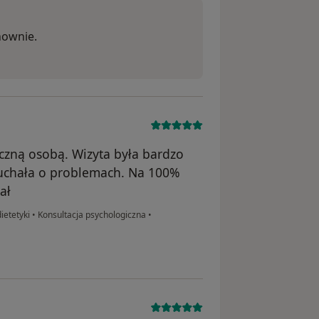
nownie.
yczną osobą. Wizyta była bardzo
łuchała o problemach. Na 100%
ał
ietetyki
•
Konsultacja psychologiczna
•