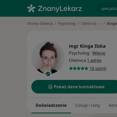
specjaliz
Strona Główna
Psycholog
Oleśnica
Kinga
Zmień mia
mgr
Kinga Ilska
O spec
Psycholog
·
Więcej
Oleśnica
1 adres
16 opinii
Pokaż dane kontaktowe
Doświadczenie
Usługi i ceny
Adr