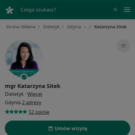
Me
Czego szukasz?
Strona Główna
Dietetyk
Gdynia
Katarzyna Sitek
Zmień miasto
mgr
Katarzyna Sitek
O specjalizacjach
Dietetyk
·
Więcej
Gdynia
2 adresy
52 opinie
Umów wizytę