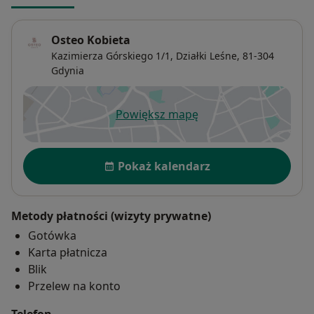
Osteo Kobieta
Kazimierza Górskiego 1/1,
Działki Leśne
, 81-304
Gdynia
Powiększ mapę
otwiera się w nowej karcie
Dostępność
Pokaż kalendarz
Metody płatności (wizyty prywatne)
Gotówka
Karta płatnicza
Blik
Przelew na konto
Telefon