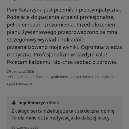
Pani Katarzyna jest przemiła i przesympatyczna.
Podejście do pacjenta w pelni profesjonalne,
pełne empatii i zrozumienia. Przed ułożeniem
planu żywieniowego przeprowadzono ze mną
szczegółowy wywiad i dokładnie
przeanalizowano moje wyniki. Ogromna wiedza
medyczna. Profesjonalizm w każdym calu!
Polecam każdemu, kto chce zadbać o zdrowie.
29 czerwca 2026
•
Osteo Kobieta
•
Konsultacja dietetyczna dla chorych onkologicznie
•
w opinii użytkownika Joanna
zgłoś nadużycie
mgr Katarzyna Sitek
Z całego serca dziękuję za tak serdeczną opinię.
To dla mnie duża motywacja do dalszej pracy.
30 czerwca 2026