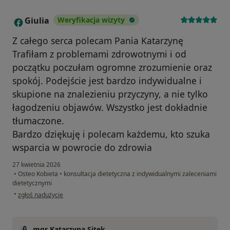
Giulia
Weryfikacja wizyty
G
Z całego serca polecam Pania Katarzynę
Trafiłam z problemami zdrowotnymi i od
początku poczułam ogromne zrozumienie oraz
spokój. Podejście jest bardzo indywidualne i
skupione na znalezieniu przyczyny, a nie tylko
łagodzeniu objawów. Wszystko jest dokładnie
tłumaczone.
Bardzo dziękuję i polecam każdemu, kto szuka
wsparcia w powrocie do zdrowia
27 kwietnia 2026
•
Osteo Kobieta
•
konsultacja dietetyczna z indywidualnymi zaleceniami
dietetycznymi
w opinii użytkownika Giulia
•
zgłoś nadużycie
mgr Katarzyna Sitek