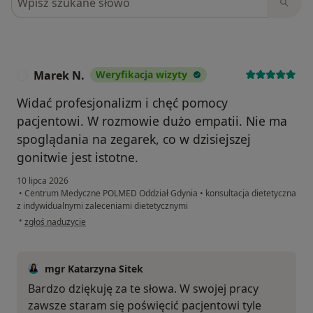
Marek N.
Weryfikacja wizyty
M
Widać profesjonalizm i chęć pomocy
pacjentowi. W rozmowie dużo empatii. Nie ma
spoglądania na zegarek, co w dzisiejszej
gonitwie jest istotne.
10 lipca 2026
•
Centrum Medyczne POLMED Oddział Gdynia
•
konsultacja dietetyczna
z indywidualnymi zaleceniami dietetycznymi
w opinii użytkownika Marek N.
•
zgłoś nadużycie
mgr Katarzyna Sitek
Bardzo dziękuję za te słowa. W swojej pracy
zawsze staram się poświęcić pacjentowi tyle