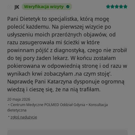
JK
Weryfikacja wizyty
J
Pani Dietetyk to specjalistka, którą mogę
polecić każdemu. Na pierwszej wizycie po
usłyszeniu moich przeróżnych objawów, od
razu zasugerowała mi ścieżki w które
powinnam pójść z diagnostyką, czego nie zrobił
do tej pory żaden lekarz. W końcu zostałam
pokierowana w odpowiednią stronę i od razu w
wynikach krwi zobaczyłam ‚na czym stoję’.
Naprawdę Pani Katarzyna dysponuje ogromną
wiedzą i cieszę się, że na nią trafiłam.
20 maja 2026
•
Centrum Medyczne POLMED Oddział Gdynia
•
Konsultacja
dietetyczna
w opinii użytkownika JK
•
zgłoś nadużycie