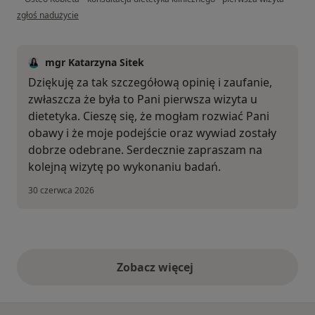
w opinii użytkownika Wiktoria
zgłoś nadużycie
mgr Katarzyna Sitek
Dziękuję za tak szczegółową opinię i zaufanie,
zwłaszcza że była to Pani pierwsza wizyta u
dietetyka. Cieszę się, że mogłam rozwiać Pani
obawy i że moje podejście oraz wywiad zostały
dobrze odebrane. Serdecznie zapraszam na
kolejną wizytę po wykonaniu badań.
30 czerwca 2026
Zobacz więcej
opinie powyżej