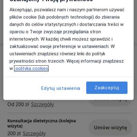
Akceptując, pozwalasz nam i naszym partnerom używać
Zobacz galerię (7)
plików cookie (lub podobnych technologii) do zbierania
danych do celów statystycznych i dostarczania treści w
Pokaż więcej
oparciu o Twoje zwyczaje przeglądania stron
o doświadczeniu
internetowych. W każdej chwili możesz sprawdzić i
zaktualizować swoje preferencje w ustawieniach. W
Usługi i ceny
ustawieniach znajdziesz również linki do polityk
prywatności stron trzecich. Więcej informacji znajdziesz
Konsultacja dietetyczna
w
polityka cookies
Umów wizytę
250 zł
Szczegóły
Zaakceptuj
Edytuj ustawienia
Konsultacja dietetyka klinicznego -
pierwsza wizyta
Umów wizytę
Od 200 zł
Szczegóły
Konsultacja dietetyczna (kolejna
wizyta)
Umów wizytę
200 zł
Szczegóły