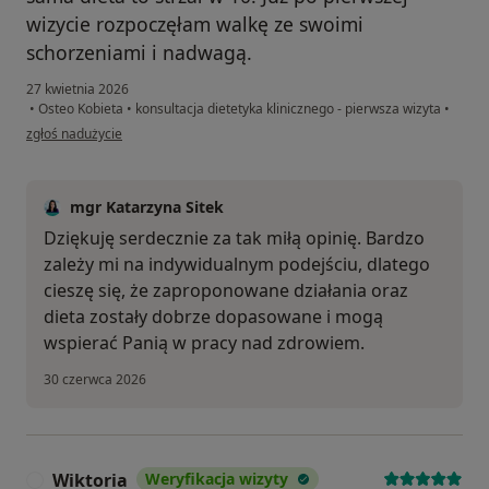
wizycie rozpoczęłam walkę ze swoimi
schorzeniami i nadwagą.
27 kwietnia 2026
•
Osteo Kobieta
•
konsultacja dietetyka klinicznego - pierwsza wizyta
•
w opinii użytkownika Małgorzata
zgłoś nadużycie
mgr Katarzyna Sitek
Dziękuję serdecznie za tak miłą opinię. Bardzo
zależy mi na indywidualnym podejściu, dlatego
cieszę się, że zaproponowane działania oraz
dieta zostały dobrze dopasowane i mogą
wspierać Panią w pracy nad zdrowiem.
30 czerwca 2026
Wiktoria
Weryfikacja wizyty
W