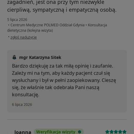
zagadnień, jest ona przy tym niezwykle
cierpliwą, sympatyczną i empatyczną osobą.
5 lipca 2026
•
Centrum Medyczne POLMED Oddział Gdynia
•
Konsultacja
dietetyczna (kolejna wizyta)
w opinii użytkownika MK
•
zgłoś nadużycie
mgr Katarzyna Sitek
Bardzo dziękuję za tak miłą opinię i zaufanie.
Zależy mi na tym, aby każdy pacjent czuł się
wysłuchany i był w pełni zaopiekowany. Cieszę
się, że właśnie tak odebrała Pani naszą
konsultację.
6 lipca 2026
Joanna
Weryfikacja wizyty
J