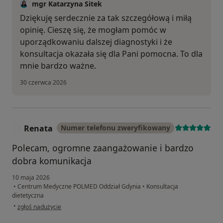
mgr Katarzyna Sitek
Dziękuję serdecznie za tak szczegółową i miłą
opinię. Cieszę się, że mogłam pomóc w
uporządkowaniu dalszej diagnostyki i że
konsultacja okazała się dla Pani pomocna. To dla
mnie bardzo ważne.
30 czerwca 2026
Renata
Numer telefonu zweryfikowany
R
Polecam, ogromne zaangażowanie i bardzo
dobra komunikacja
10 maja 2026
•
Centrum Medyczne POLMED Oddział Gdynia
•
Konsultacja
dietetyczna
w opinii użytkownika Renata
•
zgłoś nadużycie