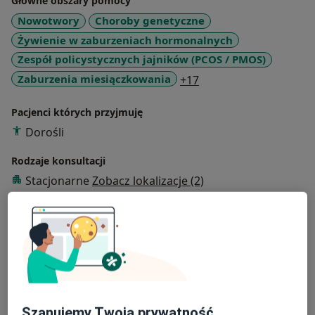
Główne obszary pomocy
Nowotwory
Choroby genetyczne
Żywienie w zaburzeniach hormonalnych
Zespół policystycznych jajników (PCOS / PMOS)
a11y_sr_more_diseas
Zaburzenia miesiączkowania
+17
Pacjenci których przyjmuję
Dorośli
Rodzaje konsultacji
Stacjonarne
Zobacz lokalizacje (2)
Zdjęcia i filmy
Szanujemy Twoją prywatność