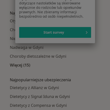
dotyczące nastolatków są skierowane
Więcej w kategorii: Dietetycy w pobliżu
wyłącznie do rodziców lub opiekunów
prawnych. Nie zbieramy informacji
Najczęście leczone choroby
bezpośrednio od osób niepełnoletnich.
Otyłość w Gdyni
Choroba Hashimoto w Gdyni
Start survey
Niedoczynność tarczycy w Gdyni
Nadwaga w Gdyni
Choroby dietozależne w Gdyni
Więcej (15)
Więcej w kategorii: Najczęście leczone chorob
Najpopularniejsze ubezpieczenia
Dietetycy z Allianz w Gdyni
Dietetycy z Signal Iduna w Gdyni
Dietetycy z Compensa w Gdyni