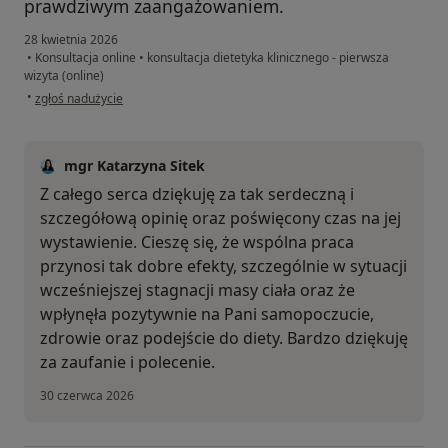
prawdziwym zaangażowaniem.
28 kwietnia 2026
•
Konsultacja online
•
konsultacja dietetyka klinicznego - pierwsza
wizyta (online)
w opinii użytkownika S.R
•
zgłoś nadużycie
mgr Katarzyna Sitek
Z całego serca dziękuję za tak serdeczną i
szczegółową opinię oraz poświęcony czas na jej
wystawienie. Cieszę się, że wspólna praca
przynosi tak dobre efekty, szczególnie w sytuacji
wcześniejszej stagnacji masy ciała oraz że
wpłynęła pozytywnie na Pani samopoczucie,
zdrowie oraz podejście do diety. Bardzo dziękuję
za zaufanie i polecenie.
30 czerwca 2026