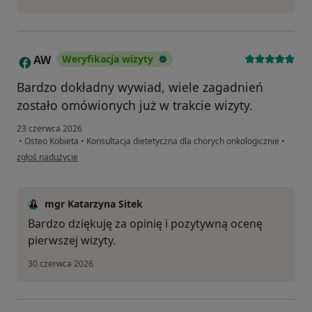
AW
Weryfikacja wizyty
A
Bardzo dokładny wywiad, wiele zagadnień
zostało omówionych już w trakcie wizyty.
23 czerwca 2026
•
Osteo Kobieta
•
Konsultacja dietetyczna dla chorych onkologicznie
•
w opinii użytkownika AW
zgłoś nadużycie
mgr Katarzyna Sitek
Bardzo dziękuję za opinię i pozytywną ocenę
pierwszej wizyty.
30 czerwca 2026