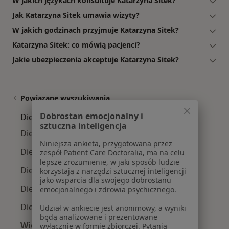
W jakich językach konsultuje Katarzyna Sitek?
Jak Katarzyna Sitek umawia wizyty?
W jakich godzinach przyjmuje Katarzyna Sitek?
Katarzyna Sitek: co mówią pacjenci?
Jakie ubezpieczenia akceptuje Katarzyna Sitek?
Powiązane wyszukiwania
Dobrostan emocjonalny i
Dietetycy w pobliżu
sztuczna inteligencja
Dietetycy Śródmieście
Niniejsza ankieta, przygotowana przez
Dietetycy Działki Leśne
zespół Patient Care Doctoralia, ma na celu
lepsze zrozumienie, w jaki sposób ludzie
Dietetycy Orłowo
korzystają z narzędzi sztucznej inteligencji
jako wsparcia dla swojego dobrostanu
Dietetycy Dąbrowa
emocjonalnego i zdrowia psychicznego.
Dietetycy Kamienna Góra
Udział w ankiecie jest anonimowy, a wyniki
będą analizowane i prezentowane
Więcej (6)
wyłącznie w formie zbiorczej. Pytania