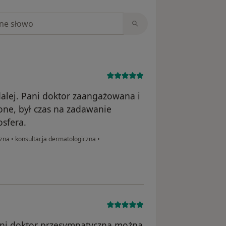
niach
dalej. Pani doktor zaangażowana i
one, był czas na zadawanie
sfera.
czna
•
konsultacja dermatologiczna
•
ani doktor przesympatyczna,można