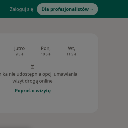
Zaloguj się
Dla profesjonalistów
Jutro
Pon,
Wt,
Śr,
Czw
9 Sie
10 Sie
11 Sie
12 Sie
13 Si
inika nie udostępnia opcji umawiania
wizyt drogą online
Poproś o wizytę