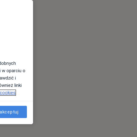
odobnych
i w oparciu o
awdzić i
wnież linki
 cookies
akceptuj