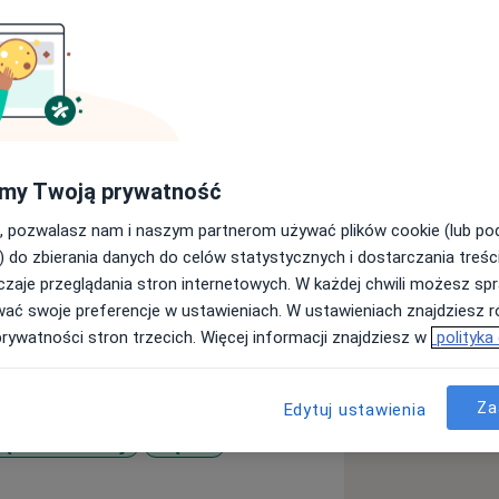
sytetu Medycznego im. Piastów
my Twoją prywatność
nie zawodowe zdobywała pracując w
 Dermatologii Ogólnej i
, pozwalasz nam i naszym partnerom używać plików cookie (lub p
az w Klinice Dermatologii,
) do zbierania danych do celów statystycznych i dostarczania treśc
kończyła studia podyplomowe z
zaje przeglądania stron internetowych. W każdej chwili możesz spr
utorka licznych publikacji oraz
wać swoje preferencje w ustawieniach. W ustawieniach znajdziesz ró
logicznej. Członek Polskiego
prywatności stron trzecich. Więcej informacji znajdziesz w
polityka
zerza swoją wiedzę uczestnicząc w
dermatologii, wenerologii i
ególnych zainteresowań znajduje się
Za
Edytuj ustawienia
ch jako wczesna profilaktyka
rądzik różowaty
Trądzik
wotworów skóry.
s