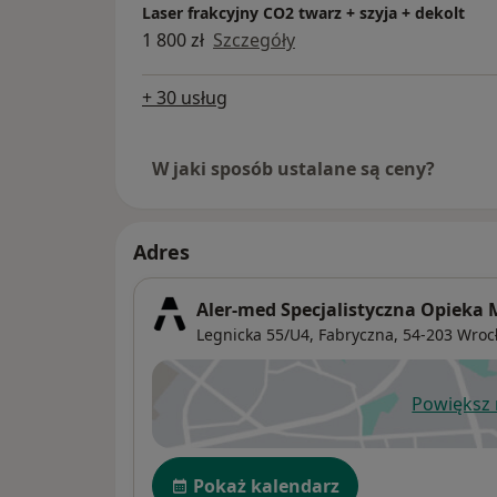
Laser frakcyjny CO2 twarz + szyja + dekolt
1 800 zł
Szczegóły
+ 30 usług
W jaki sposób ustalane są ceny?
Adres
Aler-med Specjalistyczna Opieka
Legnicka 55/U4,
Fabryczna
, 54-203
Wroc
Powiększ
ot
Dostępność
Pokaż kalendarz