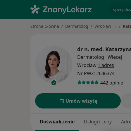
specjaliz
Strona Główna
Dermatolog
Wrocław
Kat
Zmień mi
dr n. med.
Katarzyn
O sp
Dermatolog
·
Więcej
Wrocław
1 adres
Nr PWZ: 2636374
442 opinie
Umów wizytę
Doświadczenie
Usługi i ceny
Adr