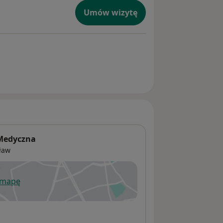
Umów wizytę
 Medyczna
ław
 mapę
wiera się w nowej karcie