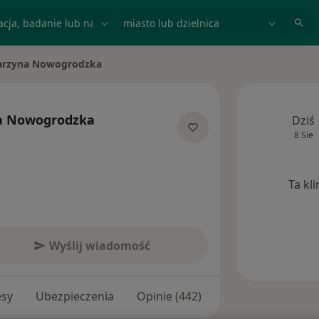
acja, badanie lub nazwisko
miasto lub dzielnica
arzyna Nowogrodzka
asto
a Nowogrodzka
Dziś
8 Sie
ecjalizacjach
Ta kl
Wyślij wiadomość
esy
Ubezpieczenia
Opinie (442)