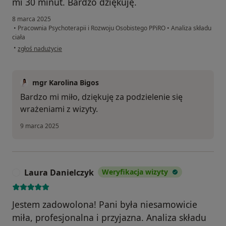
mi 30 minut. Bardzo dziękuję.
8 marca 2025
•
Pracownia Psychoterapii i Rozwoju Osobistego PPiRO
•
Analiza składu
ciała
w opinii użytkownika Damian
•
zgłoś nadużycie
mgr Karolina Bigos
Bardzo mi miło, dziękuję za podzielenie się
wrażeniami z wizyty.
9 marca 2025
Laura Danielczyk
Weryfikacja wizyty
L
Jestem zadowolona! Pani była niesamowicie
miła, profesjonalna i przyjazna. Analiza składu