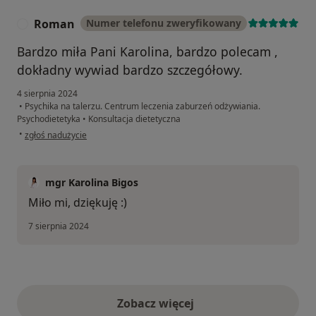
Roman
Numer telefonu zweryfikowany
R
Bardzo miła Pani Karolina, bardzo polecam ,
dokładny wywiad bardzo szczegółowy.
4 sierpnia 2024
•
Psychika na talerzu. Centrum leczenia zaburzeń odżywiania.
Psychodietetyka
•
Konsultacja dietetyczna
w opinii użytkownika Roman
•
zgłoś nadużycie
mgr Karolina Bigos
Miło mi, dziękuję :)
7 sierpnia 2024
Zobacz więcej
opinie powyżej