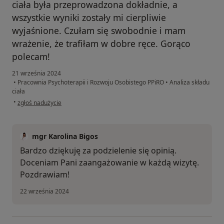
ciała była przeprowadzona dokładnie, a
wszystkie wyniki zostały mi cierpliwie
wyjaśnione. Czułam się swobodnie i mam
wrażenie, że trafiłam w dobre ręce. Gorąco
polecam!
21 września 2024
•
Pracownia Psychoterapii i Rozwoju Osobistego PPiRO
•
Analiza składu
ciała
w opinii użytkownika Laura Danielczyk
•
zgłoś nadużycie
mgr Karolina Bigos
Bardzo dziękuję za podzielenie się opinią.
Doceniam Pani zaangażowanie w każdą wizytę.
Pozdrawiam!
22 września 2024