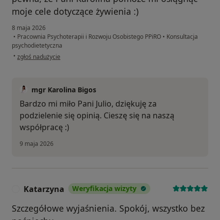
moje cele dotyczące żywienia :)
8 maja 2026
•
Pracownia Psychoterapii i Rozwoju Osobistego PPiRO
•
Konsultacja
psychodietetyczna
w opinii użytkownika Julia
•
zgłoś nadużycie
mgr Karolina Bigos
Bardzo mi miło Pani Julio, dziękuję za
podzielenie się opinią. Cieszę się na naszą
współpracę :)
9 maja 2026
Katarzyna
Weryfikacja wizyty
K
Szczegółowe wyjaśnienia. Spokój, wszystko bez