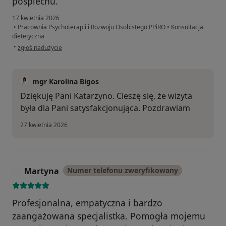
pośpiechu.
17 kwietnia 2026
•
Pracownia Psychoterapii i Rozwoju Osobistego PPiRO
•
Konsultacja
dietetyczna
w opinii użytkownika Katarzyna
•
zgłoś nadużycie
mgr Karolina Bigos
Dziękuję Pani Katarzyno. Cieszę się, że wizyta
była dla Pani satysfakcjonująca. Pozdrawiam
27 kwietnia 2026
Martyna
Numer telefonu zweryfikowany
M
Profesjonalna, empatyczna i bardzo
zaangażowana specjalistka. Pomogła mojemu