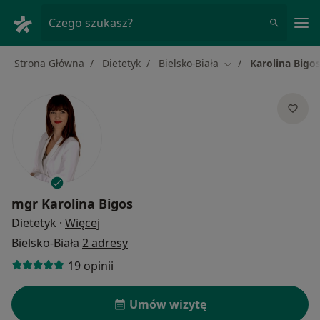
Me
Czego szukasz?
Strona Główna
Dietetyk
Bielsko-Biała
Karolina Bigo
Zmień miasto
mgr
Karolina Bigos
O specjalizacjach
Dietetyk
·
Więcej
Bielsko-Biała
2 adresy
19 opinii
Umów wizytę