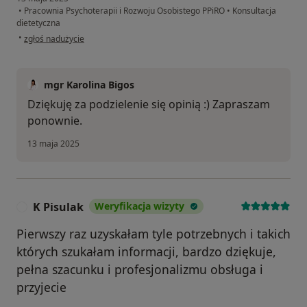
•
Pracownia Psychoterapii i Rozwoju Osobistego PPiRO
•
Konsultacja
dietetyczna
w opinii użytkownika Krzysztof
•
zgłoś nadużycie
mgr Karolina Bigos
Dziękuję za podzielenie się opinią :) Zapraszam
ponownie.
13 maja 2025
K Pisulak
Weryfikacja wizyty
K
Pierwszy raz uzyskałam tyle potrzebnych i takich
których szukałam informacji, bardzo dziękuje,
pełna szacunku i profesjonalizmu obsługa i
przyjecie