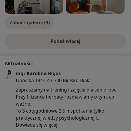
publikacji Fundacji Kwiat Kobiecości „Poradnik
onkologiczny – wsparcie w chorobie nowotworowej
dla pacjentek z oddziałów ginekologii i ginekologii
Zobacz galerię (9)
onkologicznej”.
Pokaż więcej
Dlaczego dietetyka onkologiczna? Ponieważ uważam,
o doświadczeniu
że dzięki temu mogę realnie pomóc pacjentowi z np.
zmniejszeniem dolegliwości towarzyszących leczeniu i
chorobie. W czasie choroby pojawia się wiele pytań i
Aktualności
niewiadomych, dlatego wsłuchuję się w potrzeby
mgr Karolina Bigos
pacjenta i dostosowuję zalecenia żywieniowe do
Lipnicka 14/3, 43-300 Bielsko-Biała
objawów i możliwości tej osoby. Realizuję również
Zapraszamy na trening i zajęcia dla seniorów.
zajęcia edukacyjne dotyczące odżywiania się w
Przy filiżance herbaty rozmawiamy o tym, co
przedszkolach i szkołach.
ważne.
To 3 cotygodniowe 2,5 h spotkania tylko
Prowadzę konsultacje w zakresie: zaburzeń
praktycznej wiedzy psychologicznej i
odżywiania, nadwagi, otyłości i jej powikłań,
psychodietetycznej, materiały do praktyki własnej
Dowiedz się więcej
zaburzenia z napadami objadania się, restrykcyjnego