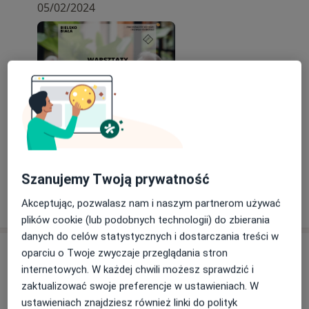
między spotkaniami, wymianę doświadczeń w
odżywiania się, podejścia do żywienia 0-1, chorób
05/02/2024
kameralnej grupie oraz sesje pytań i odpowiedzi
nowotworowych, niedożywienia, chorób układu
ze specjalistami.
krążenia, choroby refluksowej, choroby wrzodowej,
Zajęcia odbywają się w piątki (luty-marzec) w
niedoczynność tarczycy, choroby Hashimoto.
godzinach 11:00-13:30 w Pracowni Psychoterapii i
Rozwoju Osobistego w Bielsku-Białej przy ul.
Lipnickiej 14/3.
Szanujemy Twoją prywatność
Akceptując, pozwalasz nam i naszym partnerom używać
plików cookie (lub podobnych technologii) do zbierania
danych do celów statystycznych i dostarczania treści w
Usługi i ceny
oparciu o Twoje zwyczaje przeglądania stron
internetowych. W każdej chwili możesz sprawdzić i
Konsultacja dietetyczna
zaktualizować swoje preferencje w ustawieniach. W
Umów wizytę
Od 230 zł
Szczegóły
ustawieniach znajdziesz również linki do polityk