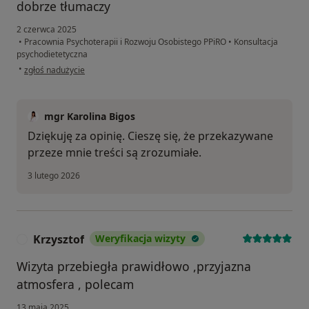
dobrze tłumaczy
2 czerwca 2025
•
Pracownia Psychoterapii i Rozwoju Osobistego PPiRO
•
Konsultacja
psychodietetyczna
w opinii użytkownika Dawid
•
zgłoś nadużycie
mgr Karolina Bigos
Dziękuję za opinię. Cieszę się, że przekazywane
przeze mnie treści są zrozumiałe.
3 lutego 2026
Krzysztof
Weryfikacja wizyty
K
Wizyta przebiegła prawidłowo ,przyjazna
atmosfera , polecam
13 maja 2025