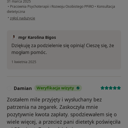
31 marca 2025
•
Pracownia Psychoterapii i Rozwoju Osobistego PPiRO
•
Konsultacja
dietetyczna
w opinii użytkownika K Pisulak
•
zgłoś nadużycie
mgr Karolina Bigos
Dziękuję za podzielenie się opinią! Cieszę się, że
mogłam pomóc.
1 kwietnia 2025
Damian
Weryfikacja wizyty
D
Zostałem mile przyjęty i wysłuchany bez
patrzenia na zegarek. Zaskoczyła mnie
pozytywnie kwota zapłaty. spodziewałem się o
wiele więcej, a przecież pani dietetyk poświęciła