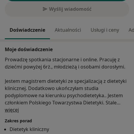
Wyślij wiadomość
Doświadczenie
Aktualności
Usługi i ceny
Ad
Moje doświadczenie
Prowadzę spotkania stacjonarne i online. Pracuję z
dziećmi powyżej 6rż., młodzieżą i osobami dorosłymi.
Jestem magistrem dietetyki ze specjalizacją z dietetyki
klinicznej. Dodatkowo ukończyłam studia
podyplomowe na kierunku psychodietetyka.. Jestem
członkiem Polskiego Towarzystwa Dietetyki. Stale
O mnie
poszerzam swoje kompetencje poprzez udział w
więcej
szkoleniach, konferencjach i webinarach.
Zakres porad
Uczestniczyłam m.in. w kursie „Psychologia dla
Dietetyk kliniczny
dietetyka”, brałam udział w „Konferencji