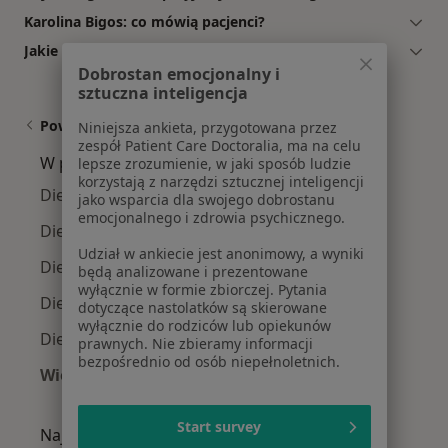
Karolina Bigos: co mówią pacjenci?
Jakie ubezpieczenia akceptuje Karolina Bigos?
Dobrostan emocjonalny i
sztuczna inteligencja
Powiązane wyszukiwania
Niniejsza ankieta, przygotowana przez
zespół Patient Care Doctoralia, ma na celu
W pobliżu Bielska-Białej
lepsze zrozumienie, w jaki sposób ludzie
korzystają z narzędzi sztucznej inteligencji
Dietetycy w Katowicach
jako wsparcia dla swojego dobrostanu
emocjonalnego i zdrowia psychicznego.
Dietetycy w Tychach
Udział w ankiecie jest anonimowy, a wyniki
Dietetycy w Rybniku
będą analizowane i prezentowane
wyłącznie w formie zbiorczej. Pytania
Dietetycy w Jaworznie
dotyczące nastolatków są skierowane
wyłącznie do rodziców lub opiekunów
Dietetycy w Oświęcimiu
prawnych. Nie zbieramy informacji
bezpośrednio od osób niepełnoletnich.
Więcej (14)
Więcej w kategorii: W pobliżu Bielska-Białej
Start survey
Najczęście leczone choroby