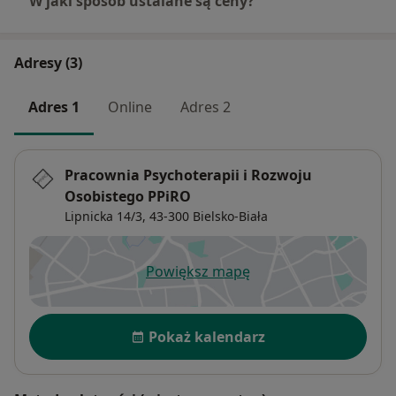
W jaki sposób ustalane są ceny?
Adresy (3)
Adres 1
Online
Adres 2
Pracownia Psychoterapii i Rozwoju
Osobistego PPiRO
Lipnicka 14/3,
43-300
Bielsko-Biała
Powiększ mapę
otwiera się w nowej karcie
Dostępność
Pokaż kalendarz