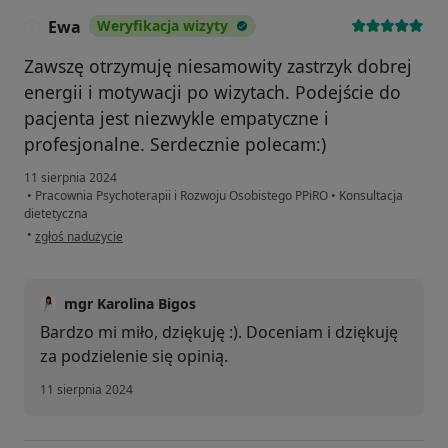
Ewa
Weryfikacja wizyty
E
Zawszę otrzymuję niesamowity zastrzyk dobrej
energii i motywacji po wizytach. Podejście do
pacjenta jest niezwykle empatyczne i
profesjonalne. Serdecznie polecam:)
11 sierpnia 2024
•
Pracownia Psychoterapii i Rozwoju Osobistego PPiRO
•
Konsultacja
dietetyczna
w opinii użytkownika Ewa
•
zgłoś nadużycie
mgr Karolina Bigos
Bardzo mi miło, dziękuję :). Doceniam i dziękuję
za podzielenie się opinią.
11 sierpnia 2024