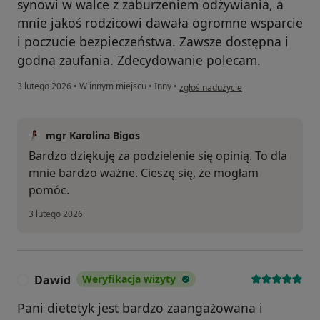
synowi w walce z zaburzeniem odżywiania, a
mnie jakoś rodzicowi dawała ogromne wsparcie
i poczucie bezpieczeństwa. Zawsze dostępna i
godna zaufania. Zdecydowanie polecam.
w opinii użytkownika Martyna
3 lutego 2026
•
W innym miejscu
•
Inny
•
zgłoś nadużycie
mgr Karolina Bigos
Bardzo dziękuję za podzielenie się opinią. To dla
mnie bardzo ważne. Cieszę się, że mogłam
pomóc.
3 lutego 2026
Dawid
Weryfikacja wizyty
D
Pani dietetyk jest bardzo zaangażowana i