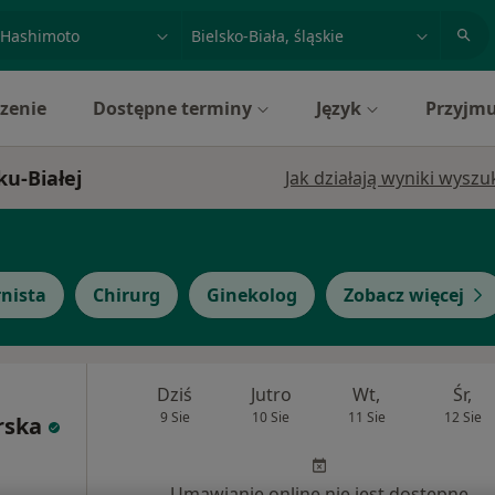
acja, badanie lub nazwisko
miasto lub dzielnica
zenie
Dostępne terminy
Język
Przyjmu
ku-Białej
Jak działają wyniki wysz
rnista
Chirurg
Ginekolog
Zobacz więcej
Dziś
Jutro
Wt,
Śr,
9 Sie
10 Sie
11 Sie
12 Sie
rska
Umawianie online nie jest dostępne