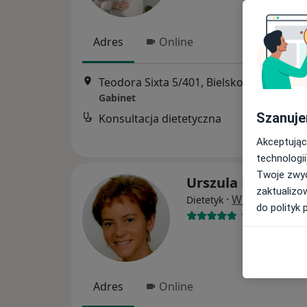
Adres
Online
Teodora Sixta 5/401, Bielsko-Biała
•
Map
Gabinet
Szanuje
Konsultacja dietetyczna
Akceptując
technologii
Twoje zwyc
Urszula Paszek
zaktualizo
·
Więcej
Dietetyk
do polityk 
189 opinii
Adres
Online