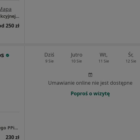
Mapa
Szpital Chirurgii Małoinwazyjnej i Rekonstrukcyjnej w Bielsku-Białej
od 250 zł
os
Dziś
Jutro
Wt,
Śr,
9 Sie
10 Sie
11 Sie
12 Sie
Umawianie online nie jest dostępne
Poproś o wizytę
Pracownia Psychoterapii i Rozwoju Osobistego PPiRO
230 zł