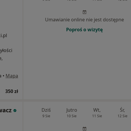
Umawianie online nie jest dostępne
Poproś o wizytę
.pl
yłości
e,
a
•
Mapa
350 zł
wacz
Dziś
Jutro
Wt,
Śr,
9 Sie
10 Sie
11 Sie
12 Sie