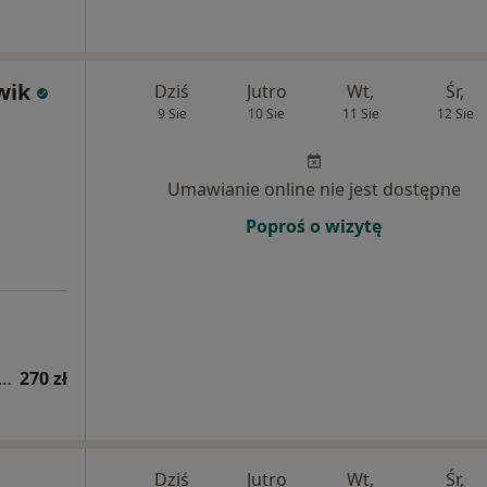
wik
Dziś
Jutro
Wt,
Śr,
9 Sie
10 Sie
11 Sie
12 Sie
Umawianie online nie jest dostępne
Poproś o wizytę
acja endokrynologiczna (kolejna wizyta)
270 zł
Dziś
Jutro
Wt,
Śr,