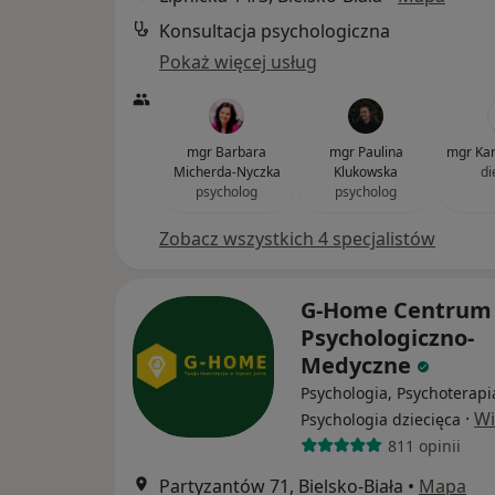
Konsultacja psychologiczna
Pokaż więcej usług
mgr Barbara
mgr Paulina
mgr Kar
Micherda-Nyczka
Klukowska
di
psycholog
psycholog
Zobacz wszystkich 4 specjalistów
G-Home Centrum
Psychologiczno-
Medyczne
Psychologia, Psychoterapi
·
Wi
Psychologia dziecięca
811 opinii
Partyzantów 71, Bielsko-Biała
•
Mapa