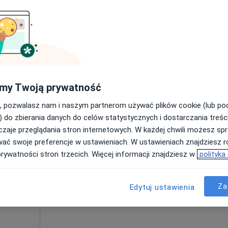
Poproś o wizytę
a
my Twoją prywatność
180 zł
, pozwalasz nam i naszym partnerom używać plików cookie (lub p
) do zbierania danych do celów statystycznych i dostarczania treśc
zaje przeglądania stron internetowych. W każdej chwili możesz spr
Dziś
Jutro
Wt,
Śr,
wać swoje preferencje w ustawieniach. W ustawieniach znajdziesz ró
9 Sie
10 Sie
11 Sie
12 Sie
prywatności stron trzecich. Więcej informacji znajdziesz w
polityka
Umawianie online nie jest dostępne
Za
Edytuj ustawienia
Poproś o wizytę