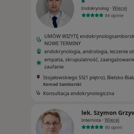
·
Więcej
Endokrynolog
84 opinie
UMÓW WIZYTĘ endokrynologsamborski
NOWE TERMINY
endokrynologia, andrologia, leczenie ot
empatia, skrupulatność, zaangażowani
zaufanie
Stojałowskiego 55(1 piętro), Bielsko-Biał
Konrad Samborski
Konsultacja endokrynologiczna
lek. Szymon Grzy
·
Więcej
Internista
90 opinii