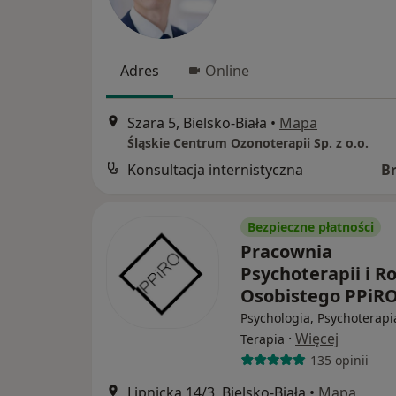
Adres
Online
Szara 5, Bielsko-Biała
•
Mapa
Śląskie Centrum Ozonoterapii Sp. z o.o.
Konsultacja internistyczna
B
Bezpieczne płatności
Pracownia
Psychoterapii i R
Osobistego PPiR
Psychologia, Psychoterapi
·
Więcej
Terapia
135 opinii
Lipnicka 14/3, Bielsko-Biała
•
Mapa