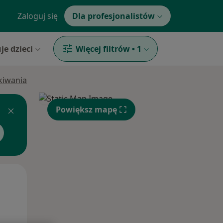
Zaloguj się
Dla profesjonalistów
je dzieci
Więcej filtrów
•
1
ukiwania
Powiększ mapę
Czw,
Pt,
Sob,
13 Sie
14 Sie
15 Sie