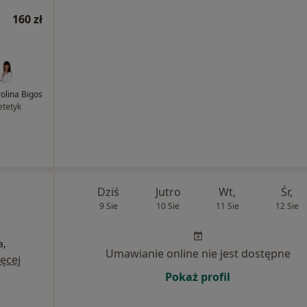
160 zł
olina Bigos
etetyk
Dziś
Jutro
Wt,
Śr,
9 Sie
10 Sie
11 Sie
12 Sie
a,
Umawianie online nie jest dostępne
ęcej
Pokaż profil