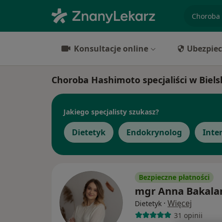
specjaliz
Konsultacje online
Ubezpiec
Choroba Hashimoto specjaliści w Biels
Jakiego specjalisty szukasz?
Dietetyk
Endokrynolog
Inte
Bezpieczne płatności
mgr Anna Bakala
·
Więcej
Dietetyk
31 opinii