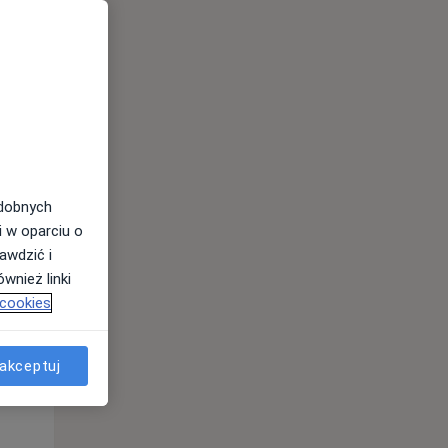
odobnych
i w oparciu o
awdzić i
Czw,
Pt,
Sob,
wnież linki
13 Sie
14 Sie
15 Sie
 cookies
akceptuj