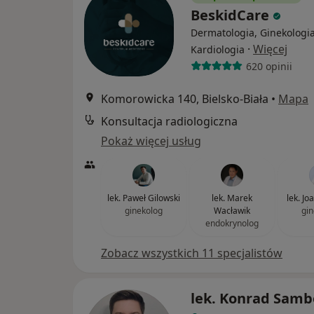
BeskidCare
Dermatologia, Ginekologia
·
Więcej
Kardiologia
620 opinii
Komorowicka 140, Bielsko-Biała
•
Mapa
Konsultacja radiologiczna
Pokaż więcej usług
lek. Paweł Gilowski
lek. Marek
lek. Jo
ginekolog
Wacławik
gin
endokrynolog
Zobacz wszystkich 11 specjalistów
lek. Konrad Samb