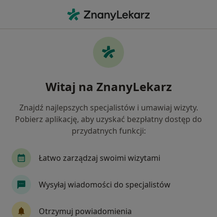
Me
Celiakia • Bielsko-Biała, śląskie
Filtry
• 1
Ubezpieczenie
Map
Celiakia specjaliści w Bielsku-Białej
Witaj na ZnanyLekarz
Jak działają wyniki wyszukiwania
Znajdź najlepszych specjalistów i umawiaj wizyty.
Pobierz aplikację, aby uzyskać bezpłatny dostęp do
Jakiego specjalisty szukasz?
przydatnych funkcji:
Dietetyk
Chirurg
Internista
Dermato
Łatwo zarządzaj swoimi wizytami
Wysyłaj wiadomości do specjalistów
Otrzymuj powiadomienia