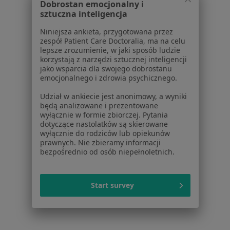
Dobrostan emocjonalny i
sztuczna inteligencja
Celiakia w Jaworznie
Niniejsza ankieta, przygotowana przez
Celiakia w Oświęcimiu
zespół Patient Care Doctoralia, ma na celu
lepsze zrozumienie, w jaki sposób ludzie
Celiakia w Wadowicach
korzystają z narzędzi sztucznej inteligencji
jako wsparcia dla swojego dobrostanu
Więcej (13)
emocjonalnego i zdrowia psychicznego.
Więcej w kategorii: W pobliżu Bielska-Białej
Udział w ankiecie jest anonimowy, a wyniki
Schorzenia w Bielsku-Białej
będą analizowane i prezentowane
wyłącznie w formie zbiorczej. Pytania
Nadciśnienie tętnicze w Bielsku-Białej
dotyczące nastolatków są skierowane
wyłącznie do rodziców lub opiekunów
Choroba wieńcowa w Bielsku-Białej
prawnych. Nie zbieramy informacji
bezpośrednio od osób niepełnoletnich.
Choroby serca w Bielsku-Białej
Zaburzenia rytmu serca w Bielsku-Białej
Start survey
Wady serca w Bielsku-Białej
Więcej (15)
Więcej w kategorii: Schorzenia w Bielsku-Białe