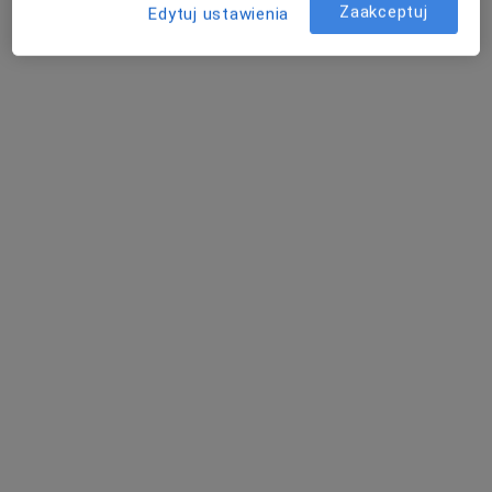
Zaakceptuj
Brak dostępnych specjalistów z wolnymi terminami w tym centrum medycznym.
Edytuj ustawienia
Pokaż profil
mgr Michalina Handzlik-Stasicka
·
Więcej
Dietetyk
90 opinii
Adres
Online
Bielsko-Biała
•
Mapa