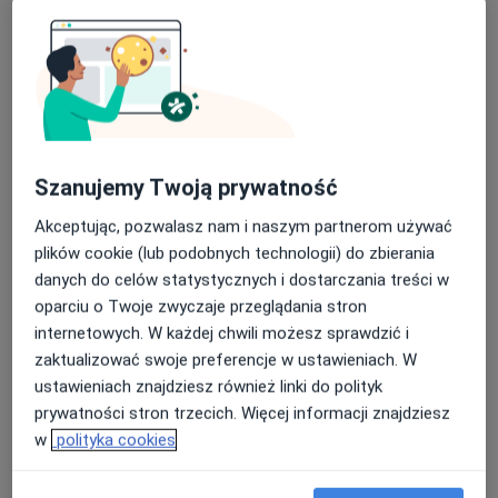
Klinika GALENA Szpital i poradnie
specjalistyczne
·
Więcej
Ginekologia, Chirurgia, Onkologia
Szanujemy Twoją prywatność
377 opinii
Akceptując, pozwalasz nam i naszym partnerom używać
Żywiecka 71, Bielsko-Biała
•
Mapa
plików cookie (lub podobnych technologii) do zbierania
Konsultacja radiologiczna
100 zł
danych do celów statystycznych i dostarczania treści w
Pokaż więcej usług
oparciu o Twoje zwyczaje przeglądania stron
internetowych. W każdej chwili możesz sprawdzić i
zaktualizować swoje preferencje w ustawieniach. W
ustawieniach znajdziesz również linki do polityk
lek. Joanna Piątek
mgr Magdalena
lek. Daria Taracha-
ginekolog
Sornowska
Guz
prywatności stron trzecich. Więcej informacji znajdziesz
fizjoterapeuta
pulmonolog
w
polityka cookies
Zobacz wszystkich 9 specjalistów