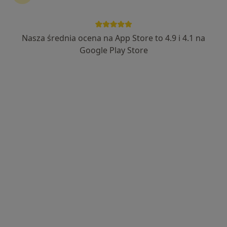
Nasza średnia ocena na App Store to 4.9 i 4.1 na
Bezpieczne płatności
Google Play Store
mgr Anna Bakalarska
·
Więcej
Dietetyk
31 opinii
Adres
Online
Teodora Sixta 5/401, Bielsko-Biała
•
Mapa
Gabinet
Konsultacja dietetyczna
180 zł
Specjalista nie oferuje umawiania online pod tym adresem.
Poproś o wizytę