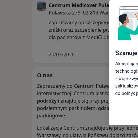
Centrum Medicover Puławska
Puławska 278, 02-819 Warszawa
Zapraszamy na szczepienie przeciw H
zniżki oraz szczepienie przeciw KZM 2
dla pacjentów z MediCLub. Wizyta u in
Szanuje
20/03/2026
Akceptując
technologii
O nas
Twoje zwyc
Zapraszamy do Centrum Puławska celem odb
zaktualizo
internistycznej. Centrum jest także certyf
do polityk 
podróży i z
najduje się przy przy ul. Puław
podziemnym parkingiem, gdzie do Państwa 
parkingowe.
Lokalizacja Centrum znajduje się przy jedn
Warszawy, co ułatwia Państwu dojazd zaró