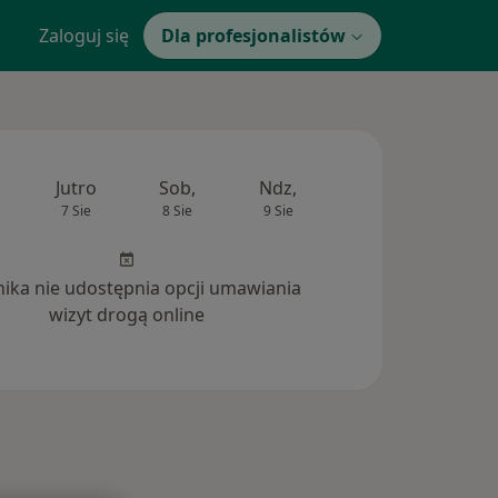
Zaloguj się
Dla profesjonalistów
Jutro
Sob,
Ndz,
Pon,
Wt,
7 Sie
8 Sie
9 Sie
10 Sie
11 Si
inika nie udostępnia opcji umawiania
wizyt drogą online