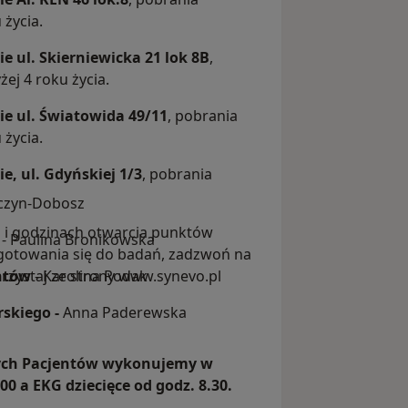
życia.
e ul. Skierniewicka 21 lok 8B
,
j 4 roku życia.
ie
ul. Światowida 49/11
, pobrania
życia.
e, ul. Gdyńskiej 1/3
, pobrania
czyn-Dobosz
h i godzinach otwarcia punktów
- Paulina Bronikowska
gotowania się do badań, zadzwoń na
orzystaj ze strony www.synevo.pl
ntów
- Karolina Rodak
rskiego -
Anna Paderewska
łych Pacjentów wykonujemy w
0 a EKG dziecięce od godz. 8.30.