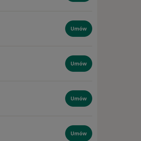
Umów
iczna dzieci
Umów
giczna
Umów
yczna
Umów