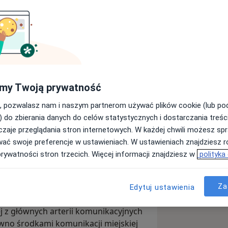
PV - 40%
0% zniżki
ternisty
my Twoją prywatność
, pozwalasz nam i naszym partnerom używać plików cookie (lub p
) do zbierania danych do celów statystycznych i dostarczania treśc
zaje przeglądania stron internetowych. W każdej chwili możesz spr
ycia konsultacji m.in ortopedycznej,
wać swoje preferencje w ustawieniach. W ustawieniach znajdziesz ró
ikowaną
placówką z zakresu medycyny
prywatności stron trzecich. Więcej informacji znajdziesz w
polityka
skiej 278, w nowoczesnym budynku z
dyspozycji są 23 miejsca
Za
Edytuj ustawienia
ej z głównych arterii komunikacyjnych
wno środkami komunikacji miejskiej