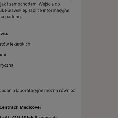
7), jak i samochodem. Wejście do
l. Puławskiej. Tablice informacyjne
na parking.
twu:
tów lekarskich
ami
tryczną
badania laboratoryjne można również
Centrach Medicover
ie
Al. KEN 46 lok.8
, pobrania