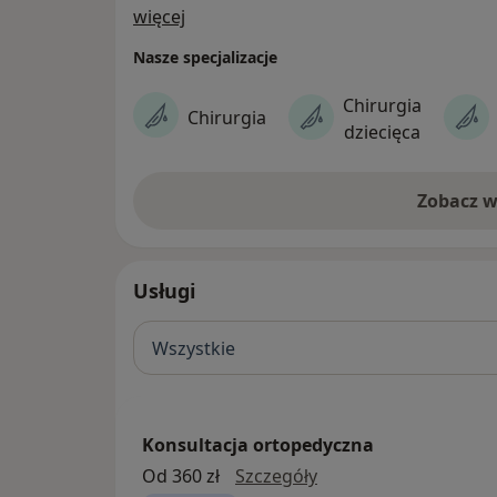
O nas
więcej
Nasze specjalizacje
Chirurgia
Chirurgia
dziecięca
Zobacz w
Usługi
Wszystkie
Konsultacja ortopedyczna
konsultacja ortoped
Od 360 zł
Szczegóły