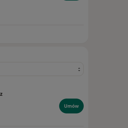
z
Umów