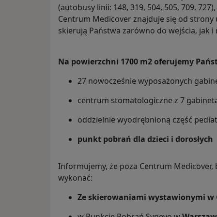
(autobusy linii: 148, 319, 504, 505, 709, 72
Centrum Medicover znajduje się od strony u
skierują Państwa zarówno do wejścia, jak i 
Na powierzchni 1700 m2 oferujemy Pańs
27 nowocześnie wyposażonych gabine
centrum stomatologiczne z 7 gabinet
oddzielnie wyodrębnioną część pedia
punkt pobrań dla dzieci i dorosłych
Informujemy, że poza Centrum Medicover, 
wykonać:
Ze skierowaniami wystawionymi w 
w Punkcie Pobrań Synevo w
Warszaw