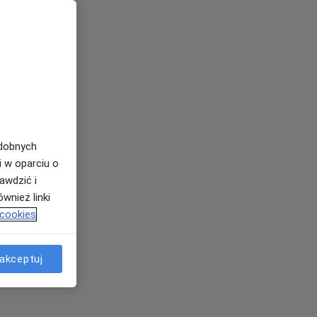
odobnych
i w oparciu o
awdzić i
wnież linki
 cookies
akceptuj