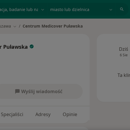
acja, badanie lub nazwisko
miasto lub dzielnica
szawa
Centrum Medicover Puławska
asto
Zmień miasto
r Puławska
Dziś
6 Sie
Ta kl
Wyślij wiadomość
Specjaliści
Adresy
Opinie