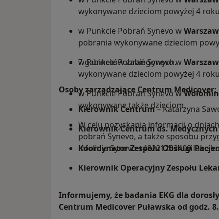
wykonywane dzieciom powyżej 4 roku 
w Punkcie Pobrań Synevo w
Warszawi
pobrania wykonywane dzieciom powyże
w Punkcie Pobrań Synevo w
7 gabinetów zabiegowych.
Warszaw
wykonywane dzieciom powyżej 4 roku 
Osoby zarządzające Centrum Medicover:
w Punkcie Pobrań Synevo w
Wołomini
wykonywane także dzieciom.
Kierownik Centrum
– Katarzyna Saw
W celu pozyskania informacji o dniac
Kierownik Centrum ds. Medycznych
pobrań Synevo, a także sposobu przy
infolinie Synevo +48221202400 lub sk
Koordynator Zespołu Obsługi Pacje
Kierownik Operacyjny Zespołu Leka
Informujemy, że badania EKG dla doros
Centrum Medicover Puławska od godz. 8.0