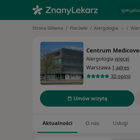
specjaliz
Strona Główna
Placówki
Alergologia
War
Zmień mi
Centrum Medicove
Alergologia
więcej
Warszawa
1 adres
30 opinii
Umów wizytę
Aktualności
O nas
Usługi