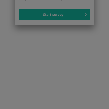
Więcej w kategorii: Ubezpieczyciele w Nowym
Start survey
Strona Główna
Kardiolog
Nowy Targ
Zmień miasto
Serwis
Regulamin
Polityka prywatności pacjentów
Polityka prywatności profesjonalistów
Polityka prywatności dla profesjonalistów, których
dane pozyskaliśmy samodzielnie
Polityka cookies
Jak działają wyniki wyszukiwania
Dostępność
O nas