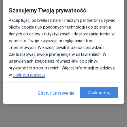
Szanujemy Twoją prywatność
Akceptując, pozwalasz nam i naszym partnerom używać
plików cookie (lub podobnych technologii) do zbierania
dr n. med. Tomasz Jachymczyk
danych do celów statystycznych i dostarczania treści w
·
Więcej
Kardiolog, Internista
oparciu o Twoje zwyczaje przeglądania stron
113 opinii
internetowych. W każdej chwili możesz sprawdzić i
zaktualizować swoje preferencje w ustawieniach. W
Szpitalna 14, Nowy Targ
•
Mapa
ustawieniach znajdziesz również linki do polityk
Poradnia Kardiologczna Podhalańskiego Szpitala Specjalistycznego
prywatności stron trzecich. Więcej informacji znajdziesz
Specjalista nie oferuje umawiania online pod tym adresem.
w
polityka cookies
Poproś o wizytę
Zaakceptuj
Edytuj ustawienia