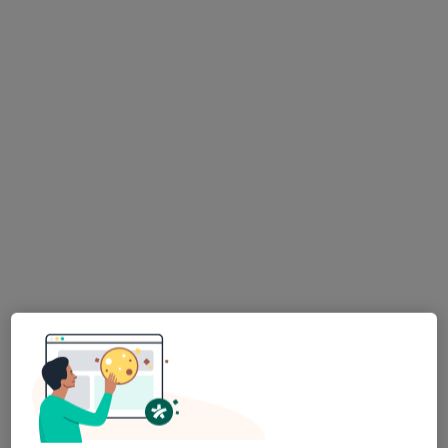
ALLMEDICA
·
Więcej
Kardiologia, Pediatria, Interna
630 opinii
Adres 1
Adres 2
Adres 3
Adres 4
Kolejowa 31, Nowy Targ
•
Mapa
Konsultacja kardiologiczna
Brak dostępnych specjalistów z wolnymi terminami w tym centrum medycznym.
Pokaż profil