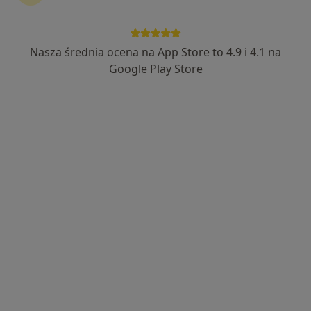
Nasza średnia ocena na App Store to 4.9 i 4.1 na
dr n. med. Agnieszka Łętek
Google Play Store
·
Więcej
Kardiolog
10 opinii
ul. Długa 129, Nowy Targ
•
Mapa
FEMEdica Specjalistyczne Gabinety Lekarskie i Fizjoterapeutyczne
Konsultacja kardiologiczna
270 zł
Specjalista nie oferuje umawiania online pod tym adresem.
Poproś o wizytę