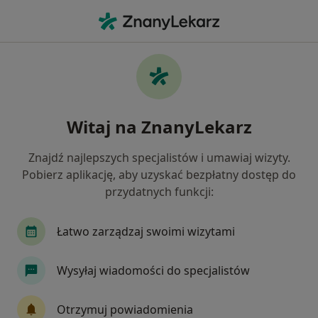
Me
Kardiolog • Nowy Targ, małopolskie
Filtry
Ubezpieczenie
Mapa
Polecani kardiolodzy w Nowym Targu
Witaj na ZnanyLekarz
Jak działają wyniki wyszukiwania
Znajdź najlepszych specjalistów i umawiaj wizyty.
Pobierz aplikację, aby uzyskać bezpłatny dostęp do
Wybierz swoje ubezpieczenie
przydatnych funkcji:
Allianz
Compensa
Enel-med
ERGO He
Łatwo zarządzaj swoimi wizytami
Wysyłaj wiadomości do specjalistów
Otrzymuj powiadomienia