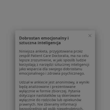
Choroba niedokrwienna serca Nowy Targ
Choroba wieńcowa Nowy Targ
Nadciśnienie tętnicze Nowy Targ
Zaburzenia rytmu serca Nowy Targ
Dobrostan emocjonalny i
Więcej (15)
sztuczna inteligencja
Więcej w kategorii: Najczęstsze schorzenia
Niniejsza ankieta, przygotowana przez
Ubezpieczyciele w Nowym Targu
zespół Patient Care Doctoralia, ma na celu
lepsze zrozumienie, w jaki sposób ludzie
Kardiolodzy z Medicover w Nowym Targu
korzystają z narzędzi sztucznej inteligencji
jako wsparcia dla swojego dobrostanu
Kardiolodzy z Allianz w Nowym Targu
emocjonalnego i zdrowia psychicznego.
Kardiolodzy z LUX MED w Nowym Targu
Udział w ankiecie jest anonimowy, a wyniki
będą analizowane i prezentowane
Kardiolodzy z PZU Zdrowie w Nowym Targu
wyłącznie w formie zbiorczej. Pytania
dotyczące nastolatków są skierowane
Kardiolodzy z Compensa w Nowym Targu
wyłącznie do rodziców lub opiekunów
prawnych. Nie zbieramy informacji
Więcej (14)
bezpośrednio od osób niepełnoletnich.