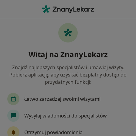
Me
Kardiolog • Nowy Targ, małopolskie
Filtry
Ubezpieczenie:
SKOK Asekurac
20 polecanych kardiologów w Nowym Targu
Witaj na ZnanyLekarz
z SKOK Asekuracja
Jak działają wyniki wyszukiwania
Znajdź najlepszych specjalistów i umawiaj wizyty.
Pobierz aplikację, aby uzyskać bezpłatny dostęp do
przydatnych funkcji:
Łatwo zarządzaj swoimi wizytami
Wysyłaj wiadomości do specjalistów
ALLMEDICA
Otrzymuj powiadomienia
·
Więcej
Kardiologia, Pediatria, Interna