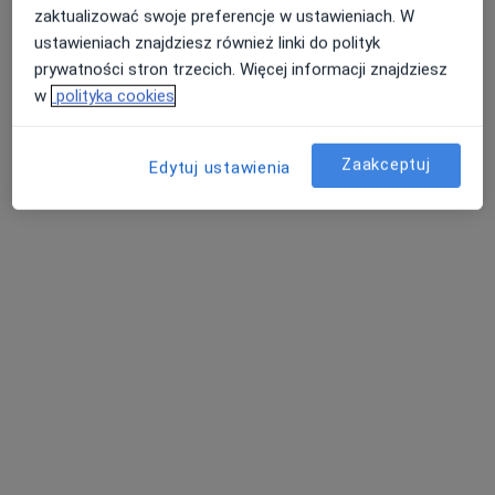
Michał Wasiak
zaktualizować swoje preferencje w ustawieniach. W
ustawieniach znajdziesz również linki do polityk
Kardiolog
prywatności stron trzecich. Więcej informacji znajdziesz
Nowy Targ
•
Mapa
w
polityka cookies
Gabinet
Akceptuje SKOK Asekuracja
Zaakceptuj
Edytuj ustawienia
Konsultacja kardiologiczna
Brak ceny
Specjalista nie oferuje umawiania online pod tym adresem.
Poproś o wizytę