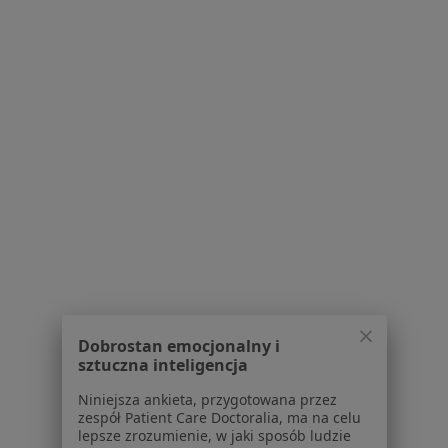
O nas
Praca
Rekrutujemy!
Partnerzy
Centrum prasowe
Kontakt
Dla pacjentów
Lekarze
Placówki medyczne
Pytania i odpowiedzi
Usługi i zabiegi
Choroby
Pomoc
Aplikacje mobilne
Dobrostan emocjonalny i
Blog dla pacjentów
sztuczna inteligencja
Dla profesjonalistów
Niniejsza ankieta, przygotowana przez
zespół Patient Care Doctoralia, ma na celu
Cennik
lepsze zrozumienie, w jaki sposób ludzie