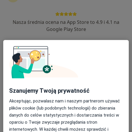
630 opinii
Adres 1
Adres 2
Nasza średnia ocena na App Store to 4.9 i 4.1 na
Google Play Store
Kolejowa 31, Nowy Targ
•
Mapa
Konsultacja kardiologiczna
Brak dostępnych specjalistów z wolnymi terminami w tym centrum medycznym.
Pokaż profil
Szanujemy Twoją prywatność
Akceptując, pozwalasz nam i naszym partnerom używać
plików cookie (lub podobnych technologii) do zbierania
danych do celów statystycznych i dostarczania treści w
oparciu o Twoje zwyczaje przeglądania stron
internetowych. W każdej chwili możesz sprawdzić i