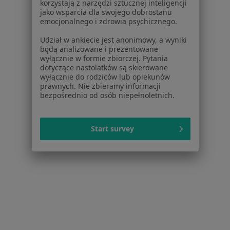
Dla lekarzy
korzystają z narzędzi sztucznej inteligencji
jako wsparcia dla swojego dobrostanu
Dla placówek medycznych
emocjonalnego i zdrowia psychicznego.
Noa Notes
nowość
Baza wiedzy
Udział w ankiecie jest anonimowy, a wyniki
będą analizowane i prezentowane
Centrum Pomocy dla Specjalisty
wyłącznie w formie zbiorczej. Pytania
dotyczące nastolatków są skierowane
Kontakt
wyłącznie do rodziców lub opiekunów
ZnanyLekarz - Strona główna
prawnych. Nie zbieramy informacji
bezpośrednio od osób niepełnoletnich.
ZnanyLekarz Sp. z o.o.
ul. Kolejowa 5/7
01-217 Warszawa, Polska
Start survey
NIP: ⁠7010224868
KRS: ⁠0000347997
REGON: ⁠142276657
Sąd Rejonowy dla m.st. Warszawy w Warszawie XII
Wydział Gospodarczy KRS
Facebook
otwiera się w nowej karcie