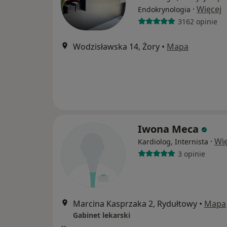
·
Więcej
Endokrynologia
3162 opinie
Wodzisławska 14, Żory
•
Mapa
Iwona Meca
·
Wię
Kardiolog, Internista
3 opinie
Marcina Kasprzaka 2, Rydułtowy
•
Mapa
Gabinet lekarski