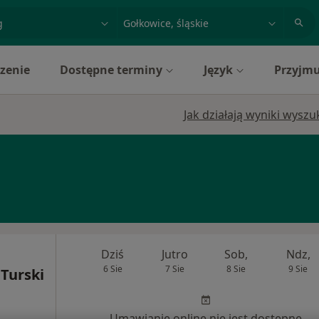
acja, badanie lub nazwisko
miasto lub dzielnica
zenie
Dostępne terminy
Język
Przyjmu
Jak działają wyniki wysz
Dziś
Jutro
Sob,
Ndz,
6 Sie
7 Sie
8 Sie
9 Sie
 Turski
Umawianie online nie jest dostępne