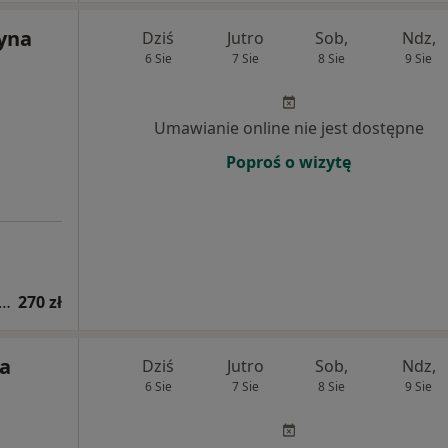
zyna
Dziś
Jutro
Sob,
Ndz,
6 Sie
7 Sie
8 Sie
9 Sie
Umawianie online nie jest dostępne
Poproś o wizytę
tacja kardiologiczna (pierwsza wizyta)
270 zł
ga
Dziś
Jutro
Sob,
Ndz,
6 Sie
7 Sie
8 Sie
9 Sie