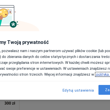
Poproś o wizytę
pa
tacja kardiologiczna (pierwsza wizyta)
300 zł
my Twoją prywatność
, pozwalasz nam i naszym partnerom używać plików cookie (lub p
ichał
Dziś
Jutro
Sob,
Ndz,
) do zbierania danych do celów statystycznych i dostarczania treśc
6 Sie
7 Sie
8 Sie
9 Sie
zaje przeglądania stron internetowych. W każdej chwili możesz spr
wać swoje preferencje w ustawieniach. W ustawieniach znajdziesz ró
prywatności stron trzecich. Więcej informacji znajdziesz w
polityka
Umawianie online nie jest dostępne
Poproś o wizytę
pa
Za
Edytuj ustawienia
300 zł