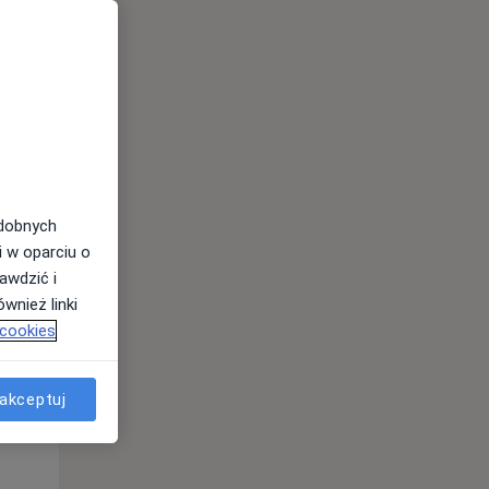
odobnych
Pon,
Wt,
Śr,
i w oparciu o
10 Sie
11 Sie
12 Sie
awdzić i
wnież linki
 cookies
akceptuj