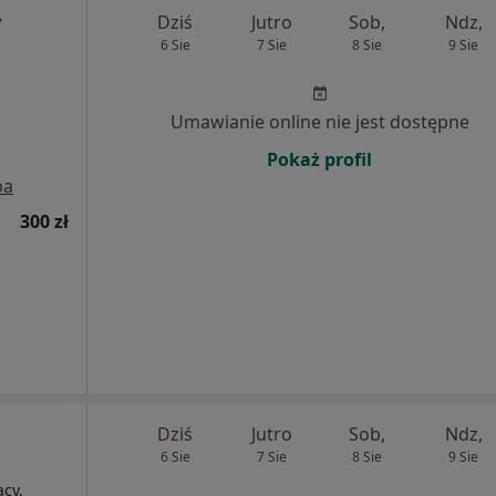
y
Dziś
Jutro
Sob,
Ndz,
6 Sie
7 Sie
8 Sie
9 Sie
Umawianie online nie jest dostępne
Pokaż profil
pa
300 zł
Dziś
Jutro
Sob,
Ndz,
6 Sie
7 Sie
8 Sie
9 Sie
cy,