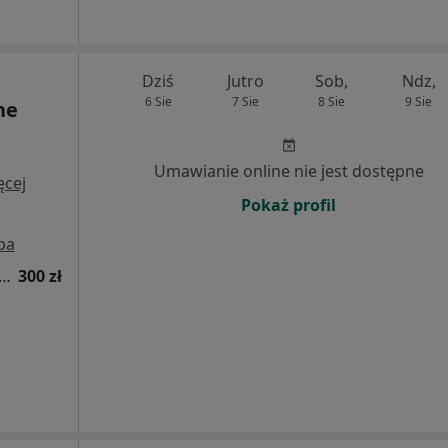
Dziś
Jutro
Sob,
Ndz,
6 Sie
7 Sie
8 Sie
9 Sie
ne
Umawianie online nie jest dostępne
ęcej
Pokaż profil
pa
tacja kardiologiczna (pierwsza wizyta)
300 zł