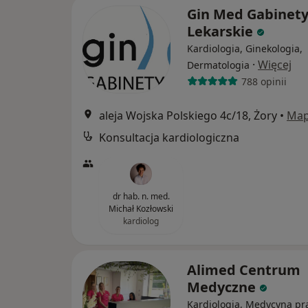
Gin Med Gabinet
Lekarskie
Kardiologia, Ginekologia,
·
Więcej
Dermatologia
788 opinii
aleja Wojska Polskiego 4c/18, Żory
•
Ma
Konsultacja kardiologiczna
dr hab. n. med.
Michał Kozłowski
kardiolog
Alimed Centrum
Medyczne
Kardiologia, Medycyna pra