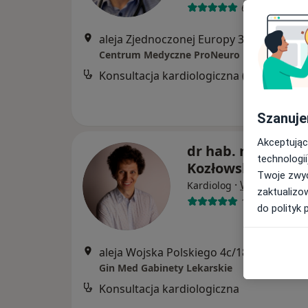
66 opinii
aleja Zjednoczonej Europy 37, Żory
•
Ma
Centrum Medyczne ProNeuro
Konsul
Szanuje
Akceptując
dr hab. n. med. M
technologii
Kozłowski
Twoje zwyc
·
Więcej
Kardiolog
zaktualizo
108 opinii
do polityk 
aleja Wojska Polskiego 4c/18, Żory
•
Ma
Gin Med Gabinety Lekarskie
Konsultacja kardiologiczna