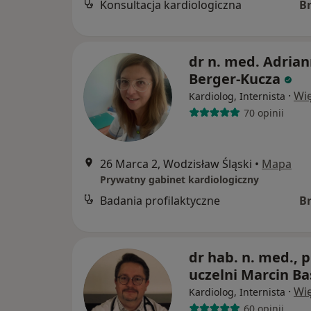
Konsultacja kardiologiczna
B
dr n. med. Adria
Berger-Kucza
·
Wię
Kardiolog, Internista
70 opinii
26 Marca 2, Wodzisław Śląski
•
Mapa
Prywatny gabinet kardiologiczny
Badania profilaktyczne
B
dr hab. n. med., p
uczelni Marcin Ba
·
Wię
Kardiolog, Internista
60 opinii