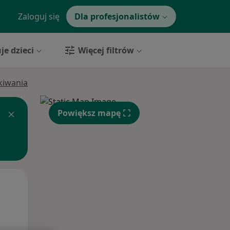
Zaloguj się
Dla profesjonalistów
je dzieci
Więcej filtrów
ukiwania
Powiększ mapę
Pon,
Wt,
Śr,
10 Sie
11 Sie
12 Sie