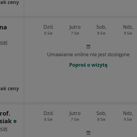
rak ceny
nna
Dziś
Jutro
Sob,
Ndz,
6 Sie
7 Sie
8 Sie
9 Sie
cej
Umawianie online nie jest dostępne
Poproś o wizytę
rak ceny
rof.
Dziś
Jutro
Sob,
Ndz,
siak
6 Sie
7 Sie
8 Sie
9 Sie
cej