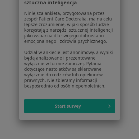
Nadciśnienie tętnicze w Kalwarii Zebrzydowskiej
sztuczna inteligencja
Więcej (9)
Niniejsza ankieta, przygotowana przez
zespół Patient Care Doctoralia, ma na celu
Więcej w kategorii: W pobliżu Nowego Targu
lepsze zrozumienie, w jaki sposób ludzie
korzystają z narzędzi sztucznej inteligencji
Schorzenia w Nowym Targu
jako wsparcia dla swojego dobrostanu
Choroby serca w Nowym Targu
emocjonalnego i zdrowia psychicznego.
Choroby układu moczowego w Nowym Targu
Udział w ankiecie jest anonimowy, a wyniki
będą analizowane i prezentowane
Refluks żołądkowo-przełykowy w Nowym Targu
wyłącznie w formie zbiorczej. Pytania
dotyczące nastolatków są skierowane
Choroby nerek w Nowym Targu
wyłącznie do rodziców lub opiekunów
prawnych. Nie zbieramy informacji
Choroby wewnętrzne w Nowym Targu
bezpośrednio od osób niepełnoletnich.
Więcej (15)
Więcej w kategorii: Schorzenia w Nowym Tar
Start survey
Nadciśnienie Tętnicze Specjaliści W Nowym Targu