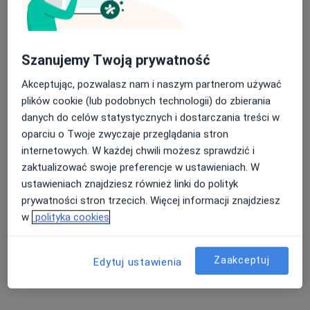
urolog
Brak dostępnych specjalistów z wolnymi terminami w tym centrum medycznym.
Pokaż profil
Szanujemy Twoją prywatność
Akceptując, pozwalasz nam i naszym partnerom używać
plików cookie (lub podobnych technologii) do zbierania
danych do celów statystycznych i dostarczania treści w
oparciu o Twoje zwyczaje przeglądania stron
internetowych. W każdej chwili możesz sprawdzić i
zaktualizować swoje preferencje w ustawieniach. W
ustawieniach znajdziesz również linki do polityk
prywatności stron trzecich. Więcej informacji znajdziesz
dr n. med. Tomasz Jachymczyk
w
polityka cookies
·
Więcej
Kardiolog, Internista
113 opinii
Zaakceptuj
Edytuj ustawienia
Szpitalna 14, Nowy Targ
•
Mapa
Poradnia Kardiologczna Podhalańskiego Szpitala Specjalistycznego