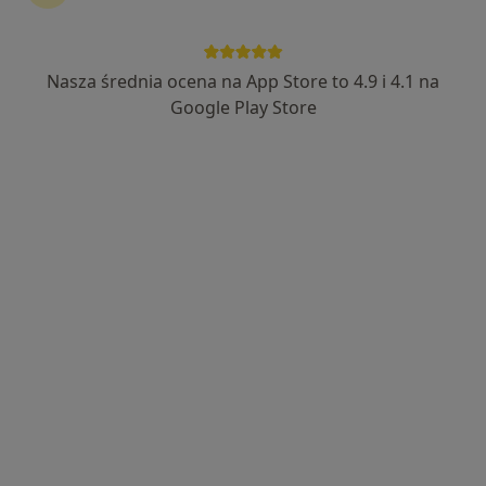
Nasza średnia ocena na App Store to 4.9 i 4.1 na
dr n. med. Agnieszka Łętek
Google Play Store
·
Więcej
Kardiolog
10 opinii
ul. Długa 129, Nowy Targ
•
Mapa
FEMEdica Specjalistyczne Gabinety Lekarskie i Fizjoterapeutyczne
Konsultacja kardiologiczna
270 zł
Specjalista nie oferuje umawiania online pod tym adresem.
Poproś o wizytę