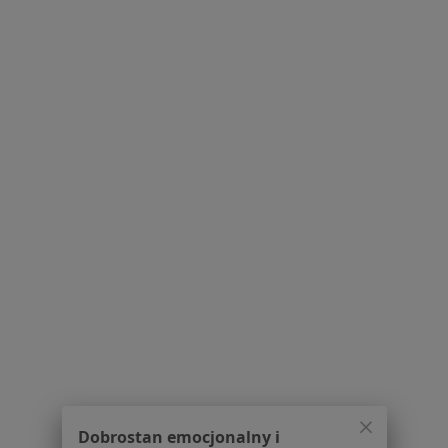
Konsultacja alergologiczna
Pokaż więcej usług
Brak dostępnych specjalistów z wolnymi terminami w tym centrum medycznym.
Pokaż profil
1
2
Powiązane wyszukiwania
W pobliżu Nowego Targu
Nadciśnienie tętnicze w Myślenicach
Nadciśnienie tętnicze w Zakopanem
Nadciśnienie tętnicze w Limanowej
Nadciśnienie tętnicze w Nowym Sączu
Dobrostan emocjonalny i