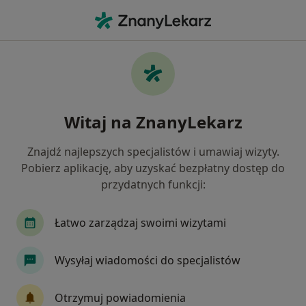
Me
Nadciśnienie Tętnicze • Nowy Targ, małopolskie
Filtry
• 1
Ubezpieczenie
Map
Nadciśnienie tętnicze specjaliści w Nowym
Witaj na ZnanyLekarz
Targu
Jak działają wyniki wyszukiwania
Znajdź najlepszych specjalistów i umawiaj wizyty.
Pobierz aplikację, aby uzyskać bezpłatny dostęp do
przydatnych funkcji:
Jakiego specjalisty szukasz?
Kardiolog
Internista
Dietetyk
Nefrol
Łatwo zarządzaj swoimi wizytami
Wysyłaj wiadomości do specjalistów
Otrzymuj powiadomienia