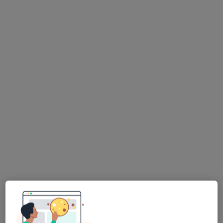
FEMEdica Specjalistyczne Gabinety
Lekarskie i Fizjoterapeutyczne
·
Więcej
Fizjoterapia, Psychologia, Chirurgia
147 opinii
ul. Długa 129, Nowy Targ
•
Mapa
USG
200 zł
Pokaż więcej usług
dr n. med. Sylwester
Kranas