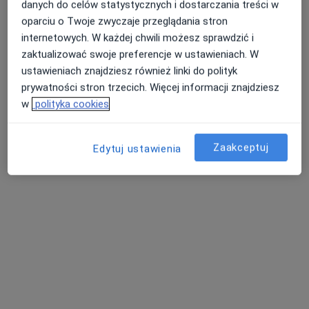
danych do celów statystycznych i dostarczania treści w
lek. Tomasz Rajs
oparciu o Twoje zwyczaje przeglądania stron
·
Więcej
Kardiolog
internetowych. W każdej chwili możesz sprawdzić i
30 opinii
zaktualizować swoje preferencje w ustawieniach. W
Generała Władysława Sikorskiego 14a, Nowy Targ
•
Mapa
ustawieniach znajdziesz również linki do polityk
Allmedica
prywatności stron trzecich. Więcej informacji znajdziesz
w
polityka cookies
Akceptuje Allianz
Konsultacja kardiologiczna
Brak ceny
Zaakceptuj
Specjalista nie oferuje umawiania online pod tym adresem.
Edytuj ustawienia
Poproś o wizytę