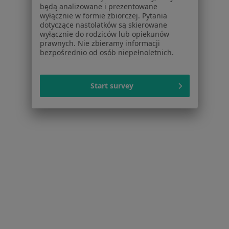
Dla placówek medycznych
będą analizowane i prezentowane
Noa Notes
wyłącznie w formie zbiorczej. Pytania
nowość
dotyczące nastolatków są skierowane
Baza wiedzy
wyłącznie do rodziców lub opiekunów
Centrum Pomocy dla Specjalisty
prawnych. Nie zbieramy informacji
bezpośrednio od osób niepełnoletnich.
Kontakt
ZnanyLekarz - Strona główna
ZnanyLekarz Sp. z o.o.
Start survey
ul. Kolejowa 5/7
01-217 Warszawa, Polska
NIP: ⁠7010224868
KRS: ⁠0000347997
REGON: ⁠142276657
Sąd Rejonowy dla m.st. Warszawy w Warszawie XII
Wydział Gospodarczy KRS
Facebook
otwiera się w nowej karcie