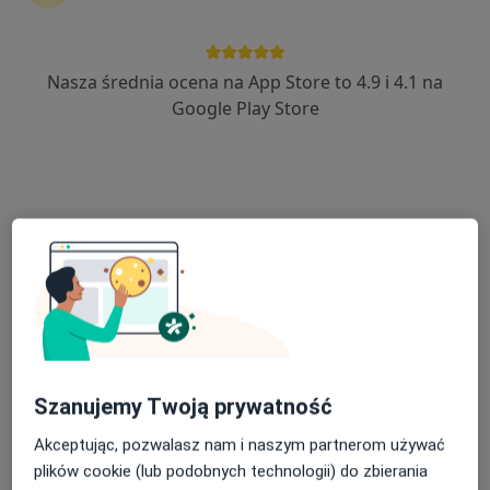
630 opinii
Adres 1
Adres 2
Adres 3
Nasza średnia ocena na App Store to 4.9 i 4.1 na
Google Play Store
Kolejowa 31, Nowy Targ
•
Mapa
Konsultacja kardiologiczna
Brak dostępnych specjalistów z wolnymi terminami w tym centrum medycznym.
Pokaż profil
Szanujemy Twoją prywatność
Akceptując, pozwalasz nam i naszym partnerom używać
plików cookie (lub podobnych technologii) do zbierania