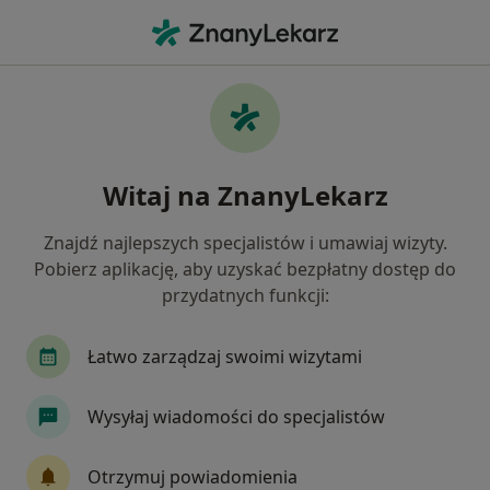
Me
Kardiolog • Nowy Targ, małopolskie
Filtry
Ubezpieczenie:
Allianz
20 polecanych kardiologów w Nowym Targu
Witaj na ZnanyLekarz
z Allianz
Jak działają wyniki wyszukiwania
Znajdź najlepszych specjalistów i umawiaj wizyty.
Pobierz aplikację, aby uzyskać bezpłatny dostęp do
przydatnych funkcji:
Łatwo zarządzaj swoimi wizytami
Wysyłaj wiadomości do specjalistów
ALLMEDICA
Otrzymuj powiadomienia
·
Więcej
Kardiologia, Pediatria, Interna