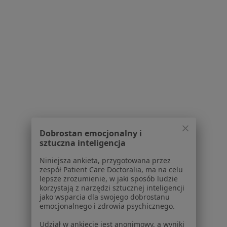
Praca
Rekrutujemy!
Partnerzy
Centrum prasowe
Kontakt
Dla pacjentów
Lekarze
Placówki medyczne
Pytania i odpowiedzi
Usługi i zabiegi
Choroby
Dobrostan emocjonalny i
sztuczna inteligencja
Pomoc
Aplikacje mobilne
Niniejsza ankieta, przygotowana przez
Blog dla pacjentów
zespół Patient Care Doctoralia, ma na celu
lepsze zrozumienie, w jaki sposób ludzie
Dla profesjonalistów
korzystają z narzędzi sztucznej inteligencji
jako wsparcia dla swojego dobrostanu
Cennik
emocjonalnego i zdrowia psychicznego.
Dla lekarzy
Udział w ankiecie jest anonimowy, a wyniki