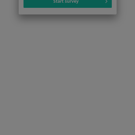
Start survey
Jak działają wyniki wyszukiwania
Dostępność
O nas
Praca
Rekrutujemy!
Partnerzy
Centrum prasowe
Kontakt
Dla pacjentów
Lekarze
Placówki medyczne
Pytania i odpowiedzi
Usługi i zabiegi
Choroby
Pomoc
Aplikacje mobilne
Blog dla pacjentów
Dla profesjonalistów