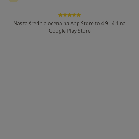
ALLMEDICA
·
Więcej
Kardiologia, Pediatria, Interna
Nasza średnia ocena na App Store to 4.9 i 4.1 na
630 opinii
Google Play Store
ul. Chyców Potok 26, Zakopane
•
Mapa
Brak dostępnych specjalistów z wolnymi terminami w tym centrum medycznym.
Pokaż profil
lek. Michał Staszel
Kardiolog