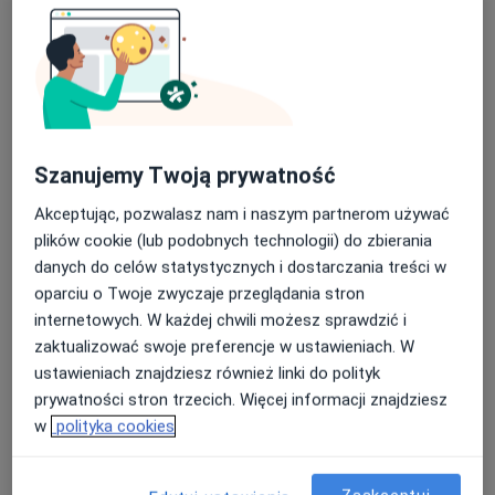
Bartłomiej Hełmecki
Kardiolog, Internista
16 opinii
Adres 1
Adres 2
Szanujemy Twoją prywatność
Kamieniec 10, Zakopane
•
Mapa
Akceptując, pozwalasz nam i naszym partnerom używać
Gabinet Lekarski
plików cookie (lub podobnych technologii) do zbierania
Konsultacja kardiologiczna
Brak ceny
danych do celów statystycznych i dostarczania treści w
Specjalista nie oferuje umawiania online pod tym adresem.
oparciu o Twoje zwyczaje przeglądania stron
internetowych. W każdej chwili możesz sprawdzić i
Poproś o wizytę
zaktualizować swoje preferencje w ustawieniach. W
ustawieniach znajdziesz również linki do polityk
prywatności stron trzecich. Więcej informacji znajdziesz
Dostępni specjaliści
w
polityka cookies
Specjaliści znajdują się poza Zakopane, małopolskie,