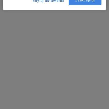
Zaakceptuj
w obszarach bliskich Twojemu wyszukiwaniu.
Edytuj ustawienia
dr n. med. Agnieszka Łętek
·
Więcej
Kardiolog
10 opinii
ul. Długa 129, Nowy Targ
•
Mapa
FEMEdica Specjalistyczne Gabinety Lekarskie i Fizjoterapeutyczne
Konsultacja kardiologiczna
270 zł
Specjalista nie oferuje umawiania online pod tym adresem.
Poproś o wizytę