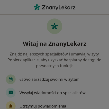
Me
Kardiolog • Zakopane, małopolskie
Filtry
Ubezpieczenie
Mapa
Polecani kardiolodzy w Zakopanem
Witaj na ZnanyLekarz
Jak działają wyniki wyszukiwania
Znajdź najlepszych specjalistów i umawiaj wizyty.
Pobierz aplikację, aby uzyskać bezpłatny dostęp do
Wybierz swoje ubezpieczenie
przydatnych funkcji:
Łatwo zarządzaj swoimi wizytami
Wysyłaj wiadomości do specjalistów
Otrzymuj powiadomienia