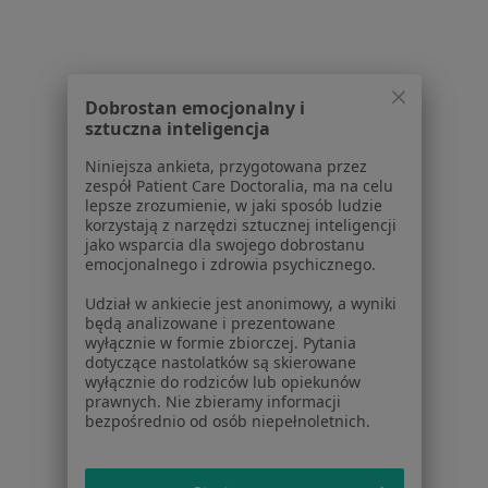
Miażdżyca Zakopane
Więcej (14)
Więcej w kategorii: Najczęstsze schorzenia
Dobrostan emocjonalny i
sztuczna inteligencja
Strona Główna
Kardiolog
Zakopane
Zmień miasto
Niniejsza ankieta, przygotowana przez
zespół Patient Care Doctoralia, ma na celu
lepsze zrozumienie, w jaki sposób ludzie
korzystają z narzędzi sztucznej inteligencji
jako wsparcia dla swojego dobrostanu
emocjonalnego i zdrowia psychicznego.
Udział w ankiecie jest anonimowy, a wyniki
Serwis
będą analizowane i prezentowane
wyłącznie w formie zbiorczej. Pytania
Regulamin
dotyczące nastolatków są skierowane
Polityka prywatności pacjentów
wyłącznie do rodziców lub opiekunów
Polityka prywatności profesjonalistów
prawnych. Nie zbieramy informacji
bezpośrednio od osób niepełnoletnich.
Polityka prywatności dla profesjonalistów, których
dane pozyskaliśmy samodzielnie
Polityka cookies