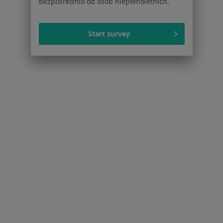
Cennik
bezpośrednio od osób niepełnoletnich.
Dla lekarzy
Dla placówek medycznych
Start survey
Noa Notes
nowość
Baza wiedzy
Centrum Pomocy dla Specjalisty
Kontakt
ZnanyLekarz - Strona główna
ZnanyLekarz Sp. z o.o.
ul. Kolejowa 5/7
01-217 Warszawa, Polska
NIP: ⁠7010224868
KRS: ⁠0000347997
REGON: ⁠142276657
Sąd Rejonowy dla m.st. Warszawy w Warszawie XII
Wydział Gospodarczy KRS