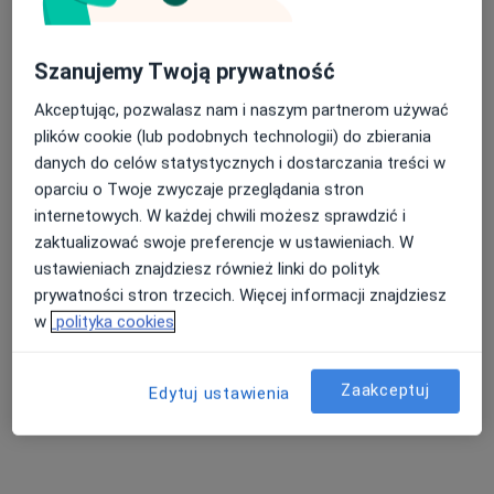
Ośrodek Symetria Sp. z o.o.
·
Więcej
Fizjoterapia, Interna, Dietetyka
28 opinii
Szanujemy Twoją prywatność
Partyzantów 21, Pszczyna
•
Mapa
Akceptując, pozwalasz nam i naszym partnerom używać
Konsultacja fizjoterapeutyczna
150 zł
plików cookie (lub podobnych technologii) do zbierania
Pokaż więcej usług
danych do celów statystycznych i dostarczania treści w
oparciu o Twoje zwyczaje przeglądania stron
internetowych. W każdej chwili możesz sprawdzić i
zaktualizować swoje preferencje w ustawieniach. W
mgr Dariusz Fuchs
ustawieniach znajdziesz również linki do polityk
fizjoterapeuta
prywatności stron trzecich. Więcej informacji znajdziesz
Brak dostępnych specjalistów z wolnymi terminami w tym centrum medycznym.
w
polityka cookies
Pokaż profil
Zaakceptuj
Edytuj ustawienia