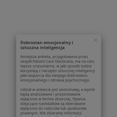
Dostępność
O nas
Praca
Rekrutujemy!
Partnerzy
Centrum prasowe
Kontakt
Dobrostan emocjonalny i
Dla pacjentów
sztuczna inteligencja
Lekarze
Niniejsza ankieta, przygotowana przez
Placówki medyczne
zespół Patient Care Doctoralia, ma na celu
Pytania i odpowiedzi
lepsze zrozumienie, w jaki sposób ludzie
korzystają z narzędzi sztucznej inteligencji
Usługi i zabiegi
jako wsparcia dla swojego dobrostanu
Choroby
emocjonalnego i zdrowia psychicznego.
Pomoc
Udział w ankiecie jest anonimowy, a wyniki
Aplikacje mobilne
będą analizowane i prezentowane
Blog dla pacjentów
wyłącznie w formie zbiorczej. Pytania
dotyczące nastolatków są skierowane
Dla profesjonalistów
wyłącznie do rodziców lub opiekunów
prawnych. Nie zbieramy informacji