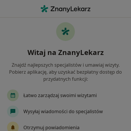
Me
Fizjoterapeuta • Bielsko-Biała, śląskie
Filtry
Ubezpieczenie:
PZU Zdrowie
20 polecanych fizjoterapeutów w Bielsku-
Witaj na ZnanyLekarz
Białej z PZU Zdrowie
Jak działają wyniki wyszukiwania
Znajdź najlepszych specjalistów i umawiaj wizyty.
Pobierz aplikację, aby uzyskać bezpłatny dostęp do
przydatnych funkcji:
Łatwo zarządzaj swoimi wizytami
Wysyłaj wiadomości do specjalistów
mgr Dariusz Fuchs
Otrzymuj powiadomienia
·
Więcej
Fizjoterapeuta