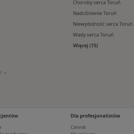
Choroby serca Toruń
Nadciśnienie Toruń
Niewydolność serca Toruń
Wady serca Toruń
Więcej (15)
Więcej w kategorii: 
z
sto
Zmień miasto
cjentów
Dla profesjonalistów
e
Cennik