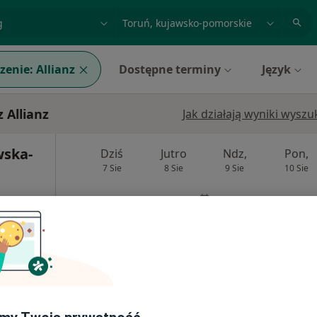
acja, badanie lub nazwisko
miasto lub dzielnica
zenie:
Allianz
Dostępne terminy
Język
 Allianz
Jak działają wyniki wysz
wska-
Dziś
Jutro
Ndz,
Pon,
7 Sie
8 Sie
9 Sie
10 Sie
Umawianie online nie jest dostępne
Poproś o wizytę