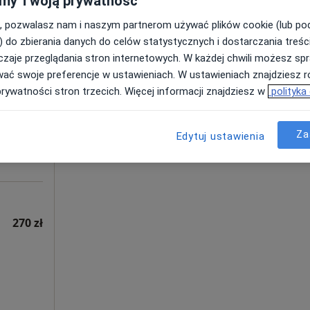
my Twoją prywatność
270 zł
, pozwalasz nam i naszym partnerom używać plików cookie (lub p
) do zbierania danych do celów statystycznych i dostarczania treśc
Dziś
Jutro
Ndz,
Pon,
zaje przeglądania stron internetowych. W każdej chwili możesz spr
7 Sie
8 Sie
9 Sie
10 Sie
e
wać swoje preferencje w ustawieniach. W ustawieniach znajdziesz ró
prywatności stron trzecich. Więcej informacji znajdziesz w
polityka
edycyna
Umawianie online nie jest dostępne
Za
Edytuj ustawienia
Pokaż profil
270 zł