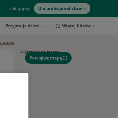
Zaloguj się
Dla profesjonalistów
Przyjmuje dzieci
Więcej filtrów
ukiwania
Wt,
Śr,
Czw,
Powiększ mapę
11 Sie
12 Sie
13 Sie