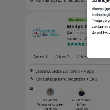
Szanuje
Konsultacja kardiologiczna + EKG
Akceptując
technologii
Bezpieczne płatności
Twoje zwyc
Medyk Dla Ciebi
zaktualizo
do polityk 
Kardiologia, Pediatria, M
·
Więcej
rodzinna
3548 opinii
Adres 1
Adres 2
Adres 3
Szosa Lubicka 26, Toruń
•
Mapa
Konsultacja kardiologiczna + EKG
lek. Joanna
lek. Bartłomiej
Piniewska-Juraszek
Jończy
kardiolog
kardiolog