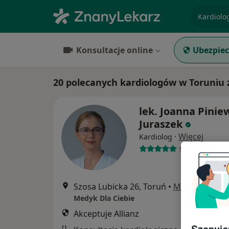
specjaliz
Konsultacje online
Ubezpiec
20 polecanych kardiologów w Toruniu z
lek. Joanna Pinie
Juraszek
·
Więcej
Kardiolog
96 opinii
Szosa Lubicka 26, Toruń
•
Mapa
Medyk Dla Ciebie
Akceptuje Allianz