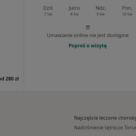
Dziś
Jutro
Ndz,
Pon,
7 Sie
8 Sie
9 Sie
10 Sie
Umawianie online nie jest dostępne
Poproś o wizytę
od 280 zł
Najczęście leczone chorob
Nadciśnienie tętnicze Toru