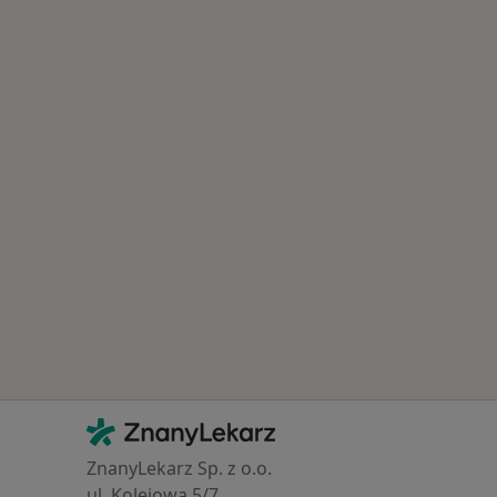
Najczęście leczone choroby
Kontakt
ZnanyLekarz - Strona główna
ZnanyLekarz Sp. z o.o.
ul. Kolejowa 5/7