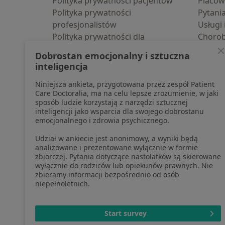
Polityka prywatności pacjentów
Placów
Polityka prywatności
Pytani
profesjonalistów
Usługi 
Polityka prywatności dla
Choro
profesjonalistów, których dane
Pomoc
Dobrostan emocjonalny i sztuczna
pozyskaliśmy samodzielnie
Aplika
inteligencja
Polityka cookies
Blog d
Niniejsza ankieta, przygotowana przez zespół Patient
Jak działają wyniki wyszukiwania
Care Doctoralia, ma na celu lepsze zrozumienie, w jaki
Dostępność
sposób ludzie korzystają z narzędzi sztucznej
O nas
inteligencji jako wsparcia dla swojego dobrostanu
emocjonalnego i zdrowia psychicznego.
Praca
Rekrutujemy!
Partnerzy
Udział w ankiecie jest anonimowy, a wyniki będą
Centrum prasowe
analizowane i prezentowane wyłącznie w formie
zbiorczej. Pytania dotyczące nastolatków są skierowane
Kontakt
wyłącznie do rodziców lub opiekunów prawnych. Nie
zbieramy informacji bezpośrednio od osób
niepełnoletnich.
otwiera się w now
otwiera s
o
Polska
,
Türkiye
,
España
,
Start survey