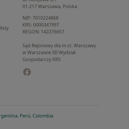
01-217 Warszawa, Polska
NIP: ⁠7010224868
KRS: ⁠0000347997
isty
REGON: ⁠142276657
Sąd Rejonowy dla m.st. Warszawy
w Warszawie XII Wydział
Gospodarczy KRS
Facebook
otwiera się w nowej karcie
cie
owej karcie
ię w nowej karcie
iera się w nowej karcie
otwiera się w nowej karcie
otwiera się w nowej karcie
otwiera się w nowej karcie
rgentina
,
Perú
,
Colombia