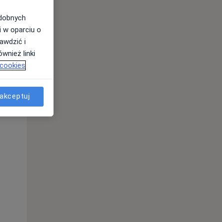
odobnych
i w oparciu o
Wt,
Śr,
Czw,
awdzić i
11 Sie
12 Sie
13 Sie
wnież linki
 cookies
akceptuj