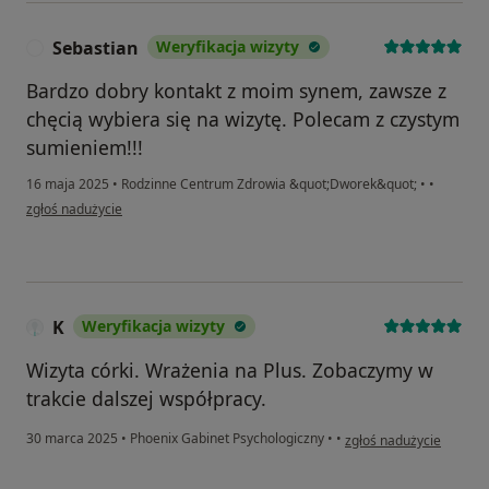
Sebastian
Weryfikacja wizyty
S
Bardzo dobry kontakt z moim synem, zawsze z
chęcią wybiera się na wizytę. Polecam z czystym
sumieniem!!!
16 maja 2025
•
Rodzinne Centrum Zdrowia &quot;Dworek&quot;
•
•
w opinii użytkownika Sebastian
zgłoś nadużycie
K
Weryfikacja wizyty
Wizyta córki. Wrażenia na Plus. Zobaczymy w
trakcie dalszej współpracy.
w opinii użytkownika K
30 marca 2025
•
Phoenix Gabinet Psychologiczny
•
•
zgłoś nadużycie