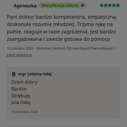
Agnieszka
Weryfikacja wizyty
A
Pani doktor bardzo kompetentna, empatyczna,
doskonale rozumie młodzież. Trzyma rękę na
pulsie, reaguje w razie zagrożenia. Jest bardzo
zaangażowana i zawsze gotowa do pomocy.
10 czerwca 2026
•
Rodzinne Centrum Zdrowia &quot;Dworek&quot;
•
•
w opinii użytkownika Agnieszka
zgłoś nadużycie
mgr Jolanta Odej
Dzień dobry
Bardzo
Dziękuję.
Jola Odej
10 czerwca 2026