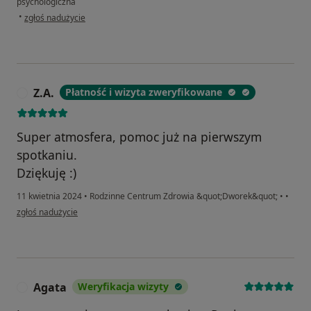
psychologiczna
w opinii użytkownika Gj
•
zgłoś nadużycie
Z.A.
Płatność i wizyta zweryfikowane
Z
Super atmosfera, pomoc już na pierwszym
spotkaniu.
Dziękuję :)
11 kwietnia 2024
•
Rodzinne Centrum Zdrowia &quot;Dworek&quot;
•
•
w opinii użytkownika Z.A.
zgłoś nadużycie
Agata
Weryfikacja wizyty
A