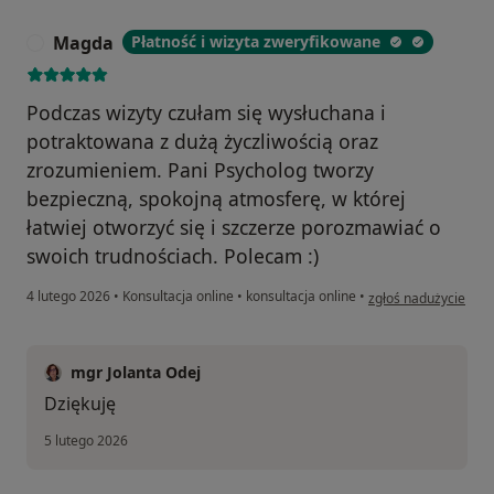
Magda
Płatność i wizyta zweryfikowane
M
Podczas wizyty czułam się wysłuchana i
potraktowana z dużą życzliwością oraz
zrozumieniem. Pani Psycholog tworzy
bezpieczną, spokojną atmosferę, w której
łatwiej otworzyć się i szczerze porozmawiać o
swoich trudnościach. Polecam :)
w opinii użytkownik
4 lutego 2026
•
Konsultacja online
•
konsultacja online
•
zgłoś nadużycie
mgr Jolanta Odej
Dziękuję
5 lutego 2026