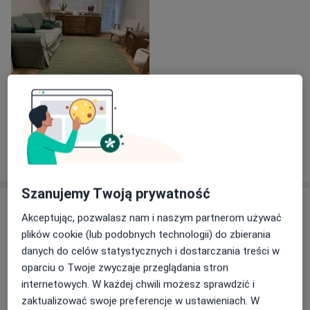
jak poczucie pustki, smutku, zwątpienia czy braku
sensu życia;
- mają kłopoty w budowaniu satysfakcjonujących
relacji;
- doświadczają chronicznego napięcia i stresu;
- są niezadowolone z własnego życia osobistego i/lub
Zobacz galerię (1)
zawodowego, borykają się z obniżoną samooceną,
brakiem akceptacji siebie;
- mają trudności w obszarze podejmowania decyzji.
Pokaż więcej
o doświadczeniu
Zainteresowałam się psychologią, by służyć realną
Szanujemy Twoją prywatność
pomocą, zrozumieć i dotrzeć do osób potrzebujących
Usługi i ceny
wsparcia na różnych etapach życia. Jeśli uważasz, że
Akceptując, pozwalasz nam i naszym partnerom używać
masz powyższe trudności i nie wiesz jak sobie z nimi
Konsultacja psychologiczna
plików cookie (lub podobnych technologii) do zbierania
Umów wizytę
poradzić, zapraszam na konsultację.
180 zł
Szczegóły
danych do celów statystycznych i dostarczania treści w
oparciu o Twoje zwyczaje przeglądania stron
internetowych. W każdej chwili możesz sprawdzić i
Konsultacja online
zaktualizować swoje preferencje w ustawieniach. W
Umów wizytę