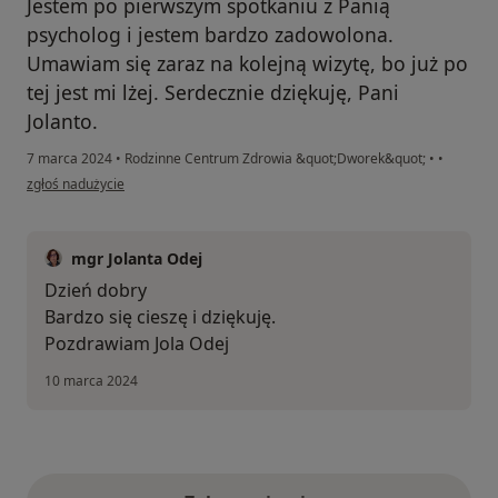
Jestem po pierwszym spotkaniu z Panią
psycholog i jestem bardzo zadowolona.
Umawiam się zaraz na kolejną wizytę, bo już po
tej jest mi lżej. Serdecznie dziękuję, Pani
Jolanto.
7 marca 2024
•
Rodzinne Centrum Zdrowia &quot;Dworek&quot;
•
•
w opinii użytkownika Agata
zgłoś nadużycie
mgr Jolanta Odej
Dzień dobry
Bardzo się cieszę i dziękuję.
Pozdrawiam Jola Odej
10 marca 2024