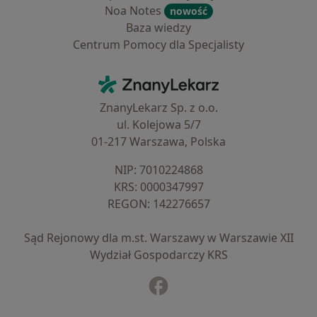
Noa Notes
nowość
Baza wiedzy
Centrum Pomocy dla Specjalisty
Kontakt
ZnanyLekarz - Strona główna
ZnanyLekarz Sp. z o.o.
ul. Kolejowa 5/7
01-217 Warszawa, Polska
NIP: ⁠7010224868
KRS: ⁠0000347997
REGON: ⁠142276657
Sąd Rejonowy dla m.st. Warszawy w Warszawie XII
Wydział Gospodarczy KRS
Facebook
otwiera się w nowej karcie