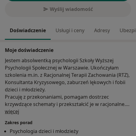
Wyślij wiadomość
Doświadczenie
Usługi i ceny
Adresy
Ubezpi
Moje doświadczenie
Jestem absolwentką psychologii Szkoły Wyższej
Psychologii Społecznej w Warszawie. Ukończyłam
szkolenia m.in. z Racjonalnej Terapii Zachowania (RTZ),
Konsultanta Kryzysowego, zaburzeń lękowych i fobii
dzieci i młodzieży.
Pracuję z przekonaniami, pomagam dostrzec
krzywdzące schematy i przekształcić je w racjonalne.
O mnie
W sytuacjach kryzysowych tj.choroba, utrata pracy,
więcej
rozwód itp. daję wsparcie i pomagam ukierunkować
Zakres porad
emocje na działania.
Psychologia dzieci i młodzieży
Moje dotychczasowe doświadczenie zawodowe