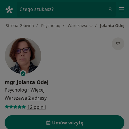
Me
Czego szukasz?
Strona Główna
Psycholog
Warszawa
Jolanta Odej
Zmień miasto
mgr
Jolanta Odej
O specjalizacjach
Psycholog
·
Więcej
Warszawa
2 adresy
12 opinii
Umów wizytę