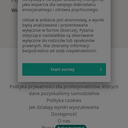
jako wsparcia dla swojego dobrostanu
emocjonalnego i zdrowia psychicznego.
Więcej (11)
Więcej w kategorii: Najpopularniejsze ubezpi
Udział w ankiecie jest anonimowy, a wyniki
będą analizowane i prezentowane
wyłącznie w formie zbiorczej. Pytania
dotyczące nastolatków są skierowane
wyłącznie do rodziców lub opiekunów
prawnych. Nie zbieramy informacji
bezpośrednio od osób niepełnoletnich.
Serwis
Regulamin
Start survey
Polityka prywatności pacjentów
Polityka prywatności profesjonalistów
Polityka prywatności dla profesjonalistów, których
dane pozyskaliśmy samodzielnie
Polityka cookies
Jak działają wyniki wyszukiwania
Dostępność
O nas
Praca
Rekrutujemy!