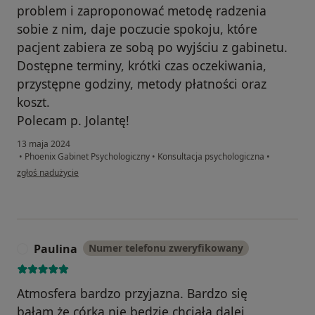
problem i zaproponować metodę radzenia
sobie z nim, daje poczucie spokoju, które
pacjent zabiera ze sobą po wyjściu z gabinetu.
Dostępne terminy, krótki czas oczekiwania,
przystępne godziny, metody płatności oraz
koszt.
Polecam p. Jolantę!
13 maja 2024
•
Phoenix Gabinet Psychologiczny
•
Konsultacja psychologiczna
•
w opinii użytkownika A
zgłoś nadużycie
Paulina
Numer telefonu zweryfikowany
P
Atmosfera bardzo przyjazna. Bardzo się
bałam,że córka nie będzie chciała dalej