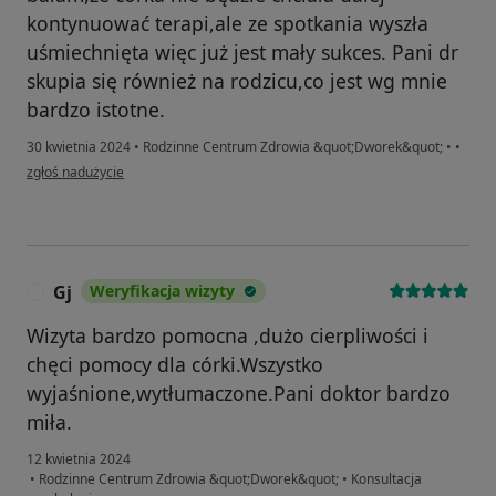
kontynuować terapi,ale ze spotkania wyszła
uśmiechnięta więc już jest mały sukces. Pani dr
skupia się również na rodzicu,co jest wg mnie
bardzo istotne.
30 kwietnia 2024
•
Rodzinne Centrum Zdrowia &quot;Dworek&quot;
•
•
w opinii użytkownika Paulina
zgłoś nadużycie
Gj
Weryfikacja wizyty
G
Wizyta bardzo pomocna ,dużo cierpliwości i
chęci pomocy dla córki.Wszystko
wyjaśnione,wytłumaczone.Pani doktor bardzo
miła.
12 kwietnia 2024
•
Rodzinne Centrum Zdrowia &quot;Dworek&quot;
•
Konsultacja