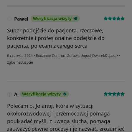
Paweł
Weryfikacja wizyty
P
Super podejście do pacjenta, rzeczowe,
konkretnie i profesjonalne podejście do
pacjenta, polecam z całego serca
6 czerwca 2024
•
Rodzinne Centrum Zdrowia &quot;Dworek&quot;
•
•
w opinii użytkownika Paweł
zgłoś nadużycie
A
Weryfikacja wizyty
Polecam p. Jolantę, która w sytuacji
okołorozwodowej i przemocowej pomaga
poukładać myśli, z uwagą słucha, pomaga
zauważyć pewne procesy i je nazwać, zrozumieć