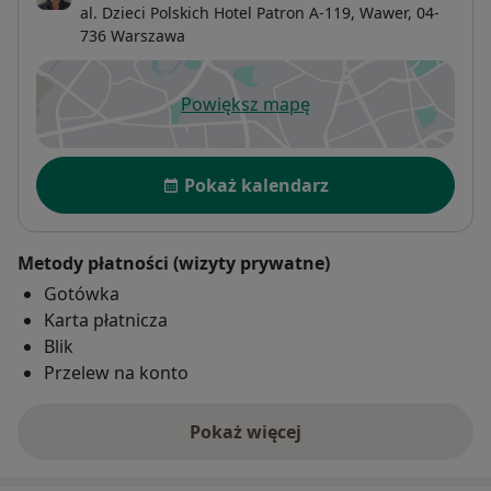
al. Dzieci Polskich Hotel Patron A-119,
Wawer
, 04-
736
Warszawa
Powiększ mapę
otwiera się w nowej karcie
Dostępność
Pokaż kalendarz
Metody płatności (wizyty prywatne)
Gotówka
Karta płatnicza
Blik
Przelew na konto
Pokaż więcej
o adresie