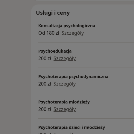
Z jakimi osobami współpracuję?
Pomagam osobom zmagającym się m.in. z:
Usługi i ceny
- lękiem i depresją,
- napięciem i przewlekłym zmęczeniem,
Konsultacja psychologiczna
- doświadczeniami traumy,
Od 180 zł
Szczegóły
- zaburzeniami osobowości,
- trudnościami w relacjach,
Psychoedukacja
- lękiem społecznym,
200 zł
Szczegóły
- dysregulacją emocjonalną,
- niską samooceną.
Psychoterapia psychodynamiczna
Superwizja
200 zł
Szczegóły
Swoją pracę poddaję regularnej superwizji
psychologa i psychoterapeuty, pracując zg
Psychoterapia młodzieży
Towarzystwa Psychiatrycznego.
200 zł
Szczegóły
Psychoterapia dzieci i młodzieży