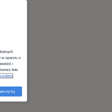
odobnych
i w oparciu o
awdzić i
wnież linki
 cookies
akceptuj