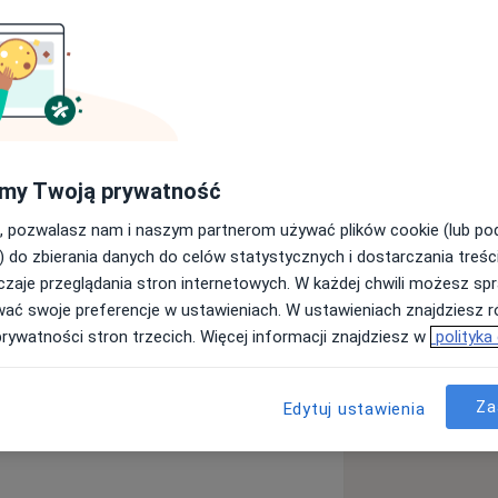
em, terapeutą EMDR oraz
ie procesu certyfikacji. Należę do
hodynamicznej oraz Europejskiego
my Twoją prywatność
, pozwalasz nam i naszym partnerom używać plików cookie (lub p
ptuję siebie takim, jakim jestem,
) do zbierania danych do celów statystycznych i dostarczania treśc
iu się osobą)
zaje przeglądania stron internetowych. W każdej chwili możesz spr
wać swoje preferencje w ustawieniach. W ustawieniach znajdziesz ró
orosłych. W swojej pracy tworzę
prywatności stron trzecich. Więcej informacji znajdziesz w
polityka
órej każda osoba może poczuć się
zucia, myśli i wzorce zachowań. Proces
Za
Edytuj ustawienia
ch potrzeb i celów pacjenta. W
wiatem wewnętrznym, otaczającą
i nad wzajemnymi powiązaniami,
ądania w głąb siebie, by lepiej rozumieć