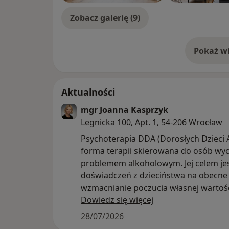
pedagogicznych, przychodniach zdrowia p
terapeutycznych.
Zobacz galerię (9)
Dodatkowe kursy i szkolenia
Pokaż wi
Ukończyłam i nadal odbywam liczne szkole
o 
Regularnie uczestniczę w konferencjach, c
rozwijać kompetencje i poszerzać obszary
zainteresowań.
Aktualności
Do najważniejszych ukończonych szkoleń na
mgr Joanna Kasprzyk
- studia podyplomowe z psychotraumatologi
Legnicka 100, Apt. 1, 54-206 Wrocław
- certyfikowany kurs terapeutyczny EMDR,
- szkolenie z zakresu logoterapii, zorganiz
Psychoterapia DDA (Dorosłych Dzieci A
and Noo- Psychosomatic w Lublinie i akred
forma terapii skierowana do osób wy
Association of Logotherapy and Existential A
problemem alkoholowym. Jej celem j
Vienna,
doświadczeń z dzieciństwa na obecne 
- szkolenie z integratywnej, metasystemow
wzmacnianie poczucia własnej wartośc
- szkolenie z Racjonalnej Terapii Zachowa
schematów, które utrudniają codzienn
Dowiedz się więcej
organizowane przez Polskie Towarzystwo P
przestrzeń do odzyskania poczucia b
28/07/2026
emocjonalnej i większej wolności w w