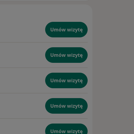
Umów wizytę
Umów wizytę
Umów wizytę
. Przestrzegam zasad etyki zawodu
odnie z wytycznymi Polskiego
Umów wizytę
Umów wizytę