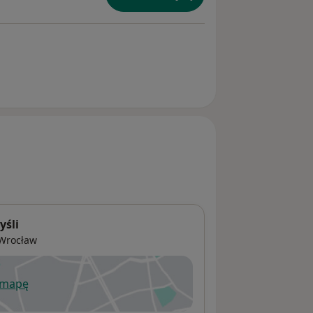
yśli
Wrocław
 mapę
wiera się w nowej karcie