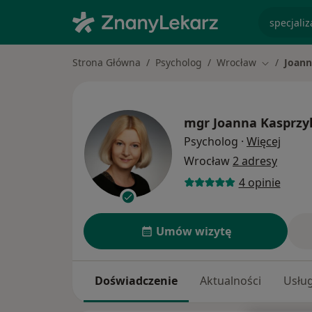
specjaliz
Strona Główna
Psycholog
Wrocław
Joann
Zmień mia
mgr
Joanna Kasprzy
O spec
Psycholog
·
Więcej
Wrocław
2 adresy
4 opinie
Umów wizytę
Doświadczenie
Aktualności
Usług