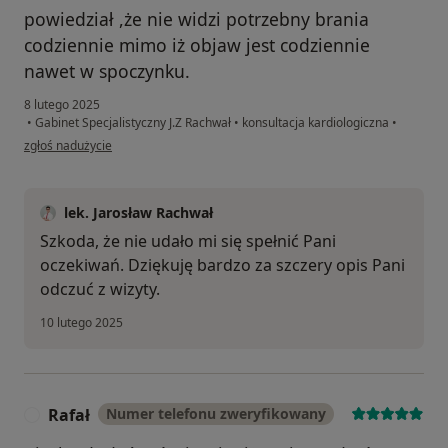
powiedział ,że nie widzi potrzebny brania
codziennie mimo iż objaw jest codziennie
nawet w spoczynku.
8 lutego 2025
•
Gabinet Specjalistyczny J.Z Rachwał
•
konsultacja kardiologiczna
•
w opinii użytkownika Paulina
zgłoś nadużycie
lek. Jarosław Rachwał
Szkoda, że nie udało mi się spełnić Pani
oczekiwań. Dziękuję bardzo za szczery opis Pani
odczuć z wizyty.
10 lutego 2025
Rafał
Numer telefonu zweryfikowany
R