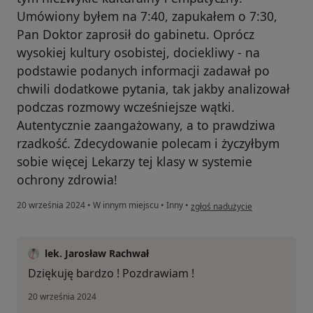
Umówiony byłem na 7:40, zapukałem o 7:30,
Pan Doktor zaprosił do gabinetu. Oprócz
wysokiej kultury osobistej, dociekliwy - na
podstawie podanych informacji zadawał po
chwili dodatkowe pytania, tak jakby analizował
podczas rozmowy wcześniejsze wątki.
Autentycznie zaangażowany, a to prawdziwa
rzadkość. Zdecydowanie polecam i życzyłbym
sobie więcej Lekarzy tej klasy w systemie
ochrony zdrowia!
w opinii użytkownika Filip P.
20 września 2024
•
W innym miejscu
•
Inny
•
zgłoś nadużycie
lek. Jarosław Rachwał
Dziękuję bardzo ! Pozdrawiam !
20 września 2024