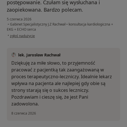
postępowanie. Czułam się wysłuchana i
zaopiekowana. Bardzo polecam.
5 czerwca 2026
•
Gabinet Specjalistyczny J.Z Rachwał
•
konsultacja kardiologiczna +
EKG + ECHO serca
w opinii użytkownika Wioleta
•
zgłoś nadużycie
lek. Jarosław Rachwał
Dziękuję za miłe słowo, to przyjemność
pracować z pacjentką tak zaangażowaną w
proces terapeutyczno-leczniczy. Idealnie lekarz
wpływa na pacjenta ale najlepiej gdy obie są
strony starają się o sukces leczniczy.
Pozdrawiam i cieszę się, że jest Pani
zadowolona.
8 czerwca 2026