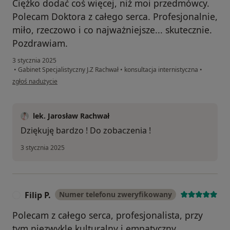
Ciężko dodać coś więcej, niż moi przedmówcy.
Polecam Doktora z całego serca. Profesjonalnie,
miło, rzeczowo i co najważniejsze... skutecznie.
Pozdrawiam.
3 stycznia 2025
•
Gabinet Specjalistyczny J.Z Rachwał
•
konsultacja internistyczna
•
w opinii użytkownika Rafał
zgłoś nadużycie
lek. Jarosław Rachwał
Dziękuję bardzo ! Do zobaczenia !
3 stycznia 2025
Filip P.
Numer telefonu zweryfikowany
F
Polecam z całego serca, profesjonalista, przy
tym niezwykle kulturalny i empatyczny.