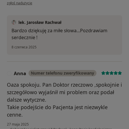
w opinii użytkownika Małgorzata
zgłoś nadużycie
lek. Jarosław Rachwał
Bardzo dziękuję za miłe słowa...Pozdrawiam
serdecznie !
8 czerwca 2025
Anna
Numer telefonu zweryfikowany
A
Oaza spokoju. Pan Doktor rzeczowo ,spokojnie i
szczegółowo wyjaśnił mi problem oraz podał
dalsze wytyczne.
Takie podejście do Pacjenta jest niezwykle
cenne.
27 maja 2025