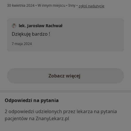
w opinii użytkownika Marta
30 kwietnia 2024
•
W innym miejscu
•
Inny
•
zgłoś nadużycie
lek. Jarosław Rachwał
Dziękuję bardzo !
7 maja 2024
Zobacz więcej
opinie powyżej
Odpowiedzi na pytania
2 odpowiedzi udzielonych przez lekarza na pytania
pacjentów na ZnanyLekarz.pl