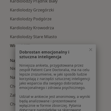
Kardiolodzy Prądnik Biały
Kardiolodzy Grzegórzki
Kardiolodzy Podgórze
Kardiolodzy Krowodrza
Kardiolodzy Stare Miasto
Więcej (13)
Więcej w kategorii: Kardiolodzy w pobliżu
Dobrostan emocjonalny i
sztuczna inteligencja
Najczęście leczone choroby
Niniejsza ankieta, przygotowana przez
Niewydolność serca w Krakowie
zespół Patient Care Doctoralia, ma na celu
lepsze zrozumienie, w jaki sposób ludzie
Nadciśnienie tętnicze w Krakowie
korzystają z narzędzi sztucznej inteligencji
jako wsparcia dla swojego dobrostanu
Choroba niedokrwienna serca w Krakowie
emocjonalnego i zdrowia psychicznego.
Zaburzenia rytmu serca w Krakowie
Udział w ankiecie jest anonimowy, a wyniki
będą analizowane i prezentowane
Choroba wieńcowa w Krakowie
wyłącznie w formie zbiorczej. Pytania
dotyczące nastolatków są skierowane