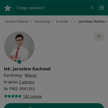
Me
Czego szukasz?
Strona Główna
Kardiolog
Kraków
Jarosław Rachwał
Zmień miasto
lek.
Jarosław Rachwał
O specjalizacjach
Kardiolog
·
Więcej
Kraków
2 adresy
Nr PWZ: 9561353
182 opinie