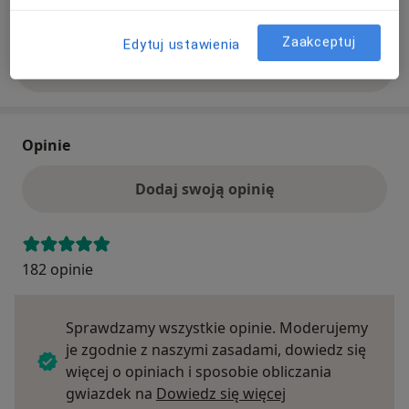
lokalizacji i usługi. Sprawdź podczas umawiania wizyty.
Zaakceptuj
Edytuj ustawienia
Zobacz wszystkie ubezpieczenia
Opinie
Dodaj swoją opinię
182 opinie
Sprawdzamy wszystkie opinie. Moderujemy
je zgodnie z naszymi zasadami, dowiedz się
więcej o opiniach i sposobie obliczania
Dowiedz się więce
gwiazdek na
Dowiedz się więcej