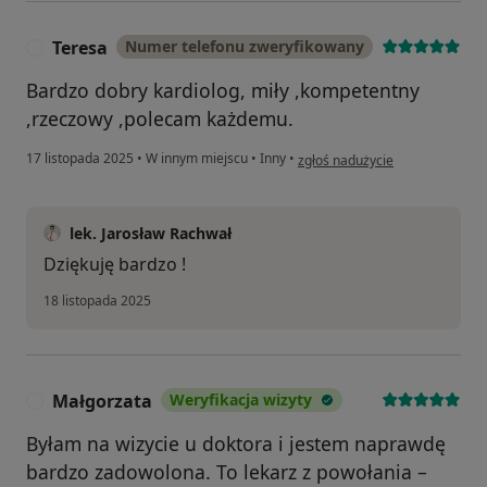
Teresa
Numer telefonu zweryfikowany
T
Bardzo dobry kardiolog, miły ,kompetentny
,rzeczowy ,polecam każdemu.
w opinii użytkownika Teresa
17 listopada 2025
•
W innym miejscu
•
Inny
•
zgłoś nadużycie
lek. Jarosław Rachwał
Dziękuję bardzo !
18 listopada 2025
Małgorzata
Weryfikacja wizyty
M
Byłam na wizycie u doktora i jestem naprawdę
bardzo zadowolona. To lekarz z powołania –