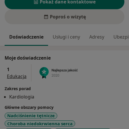
Pokaż dane kontaktowe
Poproś o wizytę
Doświadczenie
Usługi i ceny
Adresy
Ubezpi
Moje doświadczenie
1
Edukacja
Zakres porad
Kardiologia
Główne obszary pomocy
Nadciśnienie tętnicze
Choroba niedokrwienna serca