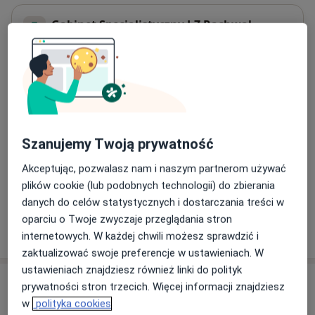
Gabinet Specjalistyczny J.Z Rachwał
Kordiana 60/86,
Podgórze Duchackie
, 30-653
Kraków
Powiększ mapę
otwiera się w nowej karcie
Dostępność
W tym gabinecie nie można umawiać wizyt przez
Szanujemy Twoją prywatność
internet
Akceptując, pozwalasz nam i naszym partnerom używać
Co mam zrobić w tej sytuacji?
plików cookie (lub podobnych technologii) do zbierania
danych do celów statystycznych i dostarczania treści w
oparciu o Twoje zwyczaje przeglądania stron
Pokaż więcej
o adresie
internetowych. W każdej chwili możesz sprawdzić i
zaktualizować swoje preferencje w ustawieniach. W
ustawieniach znajdziesz również linki do polityk
Akceptowane ubezpieczenia
prywatności stron trzecich. Więcej informacji znajdziesz
w
polityka cookies
Ubezpieczenia są akceptowane, ale zakres zależy od