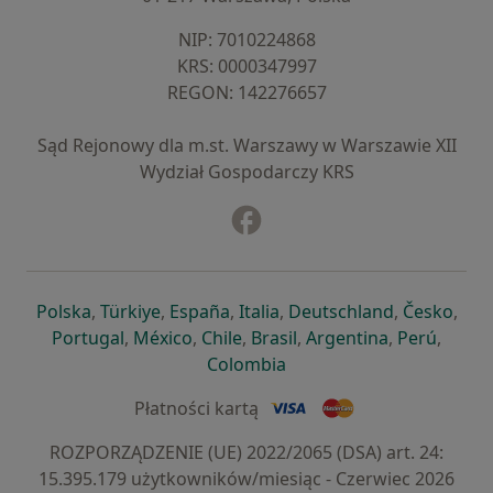
NIP: ⁠7010224868
KRS: ⁠0000347997
REGON: ⁠142276657
Sąd Rejonowy dla m.st. Warszawy w Warszawie XII
Wydział Gospodarczy KRS
Facebook
otwiera się w nowej karcie
otwiera się w nowej karcie
otwiera się w nowej karcie
otwiera się w nowej karcie
otwiera się w nowej karci
otwiera się
otwi
Polska
,
Türkiye
,
España
,
Italia
,
Deutschland
,
Česko
,
otwiera się w nowej karcie
otwiera się w nowej karcie
otwiera się w nowej karcie
otwiera się w nowej kar
otwiera się 
otwier
Portugal
,
México
,
Chile
,
Brasil
,
Argentina
,
Perú
,
otwiera się w nowej karc
Colombia
Płatności kartą
ROZPORZĄDZENIE (UE) 2022/2065 (DSA) art. 24:
15.395.179 użytkowników/miesiąc - Czerwiec 2026