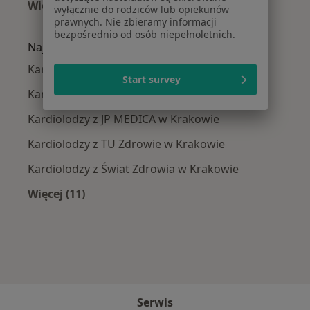
Więcej (15)
wyłącznie do rodziców lub opiekunów
Więcej w kategorii: Najczęście leczone chorob
prawnych. Nie zbieramy informacji
bezpośrednio od osób niepełnoletnich.
Najpopularniejsze ubezpieczenia
Kardiolodzy z Allianz w Krakowie
Start survey
Kardiolodzy z Signal Iduna w Krakowie
Kardiolodzy z JP MEDICA w Krakowie
Kardiolodzy z TU Zdrowie w Krakowie
Kardiolodzy z Świat Zdrowia w Krakowie
Więcej (11)
Więcej w kategorii: Najpopularniejsze ubezpi
Serwis