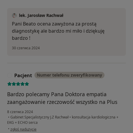
lek. Jarosław Rachwał
Pani Beato ocena zawyżona za prostą
diagnostykę ale bardzo mi miło i dziękuję
bardzo !
30 czerwca 2024
Pacjent
Numer telefonu zweryfikowany
P
Bardzo polecamy Pana Doktora empatia
zaangażowanie rzeczowość wszystko na Plus
8 czerwca 2024
•
Gabinet Specjalistyczny J.Z Rachwał
•
konsultacja kardiologiczna +
EKG + ECHO serca
w opinii użytkownika Pacjent
•
zgłoś nadużycie