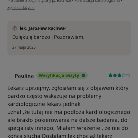
•
Gabinet Specjalistyczny J.Z Rachwał
•
konsultacja kardiologiczna
•
w opinii użytkownika Anna
zgłoś nadużycie
lek. Jarosław Rachwał
Dziękuję bardzo ! Pozdrawiam.
27 maja 2025
Paulina
Weryfikacja wizyty
P
Lekarz uprzejmy, zgłosiłam się z objawem który
bardzo często wskazuje na problemy
kardiologiczne lekarz jednak
uznał ,że tutaj nie ma podłoża kardiologicznego
ale brakło pokierowania na dalsze badania, do
specjalisty innego, Miałam wrażenie , że nie do
końca slucha Dostałam lek chociaż lekarz