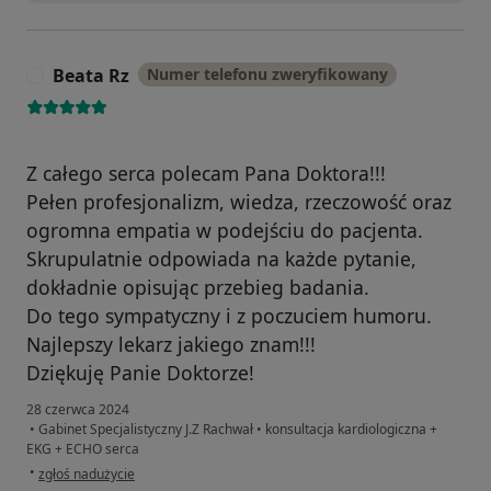
Beata Rz
Numer telefonu zweryfikowany
B
Z całego serca polecam Pana Doktora!!!
Pełen profesjonalizm, wiedza, rzeczowość oraz
ogromna empatia w podejściu do pacjenta.
Skrupulatnie odpowiada na każde pytanie,
dokładnie opisując przebieg badania.
Do tego sympatyczny i z poczuciem humoru.
Najlepszy lekarz jakiego znam!!!
Dziękuję Panie Doktorze!
28 czerwca 2024
•
Gabinet Specjalistyczny J.Z Rachwał
•
konsultacja kardiologiczna +
EKG + ECHO serca
w opinii użytkownika Beata Rz
•
zgłoś nadużycie