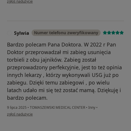
zgłoś nadużycie
Sylwia
Numer telefonu zweryfikowany
S
Bardzo polecam Pana Doktora. W 2022 r Pan
Doktor przeprowadzał mi zabieg usunięcia
torbieli z obu jajników. Zabieg został
przeprowadzony perfekcyjnie, jest to też opinia
innych lekarzy , którzy wykonywali USG już po
zabiegu. Dzięki temu zabiegowi , po wielu
latach udało mi się też zostać mamą. Dziękuję i
bardzo polecam.
9 lipca 2025
•
TOMASZEWSKI MEDICAL CENTER
•
Inny
•
w opinii użytkownika Sylwia
zgłoś nadużycie