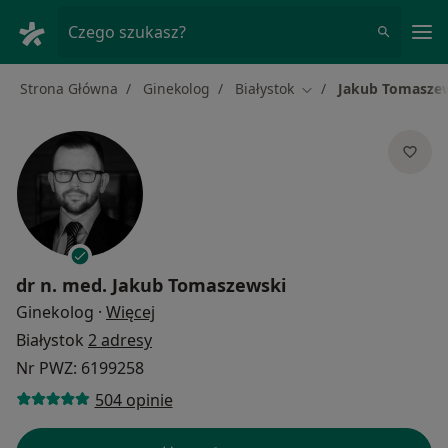
Me
Czego szukasz?
Strona Główna
Ginekolog
Białystok
Jakub Tomasze
Zmień miasto
dr n. med.
Jakub Tomaszewski
O specjalizacjach
Ginekolog
·
Więcej
Białystok
2 adresy
Nr PWZ: 6199258
504 opinie