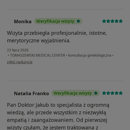
Monika
Weryfikacja wizyty
M
Wizyta przebiegła profesjonalnie, istotne,
merytoryczne wyjaśnienia.
23 lipca 2026
•
TOMASZEWSKI MEDICAL CENTER
•
konsultacja ginekologiczna
•
w opinii użytkownika Monika
zgłoś nadużycie
Natalia Franko
Weryfikacja wizyty
N
Pan Doktor Jakub to specjalista z ogromną
wiedzą, ale przede wszystkim z niezwykłą
empatią i zaangażowaniem. Od pierwszej
wizyty czułam, że jestem traktowana z