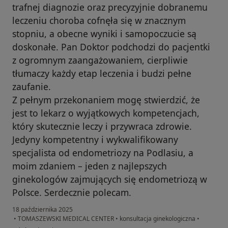
trafnej diagnozie oraz precyzyjnie dobranemu
leczeniu choroba cofnęła się w znacznym
stopniu, a obecne wyniki i samopoczucie są
doskonałe. Pan Doktor podchodzi do pacjentki
z ogromnym zaangażowaniem, cierpliwie
tłumaczy każdy etap leczenia i budzi pełne
zaufanie.
Z pełnym przekonaniem mogę stwierdzić, że
jest to lekarz o wyjątkowych kompetencjach,
który skutecznie leczy i przywraca zdrowie.
Jedyny kompetentny i wykwalifikowany
specjalista od endometriozy na Podlasiu, a
moim zdaniem – jeden z najlepszych
ginekologów zajmujących się endometriozą w
Polsce. Serdecznie polecam.
18 października 2025
•
TOMASZEWSKI MEDICAL CENTER
•
konsultacja ginekologiczna
•
w opinii użytkownika Gabriela