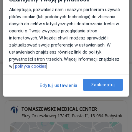
200 zł
Szczegóły
Akceptując, pozwalasz nam i naszym partnerom używać
plików cookie (lub podobnych technologii) do zbierania
USG doppler
danych do celów statystycznych i dostarczania treści w
200 zł
Szczegóły
oparciu o Twoje zwyczaje przeglądania stron
internetowych. W każdej chwili możesz sprawdzić i
zaktualizować swoje preferencje w ustawieniach. W
W jaki sposób ustalane są ceny?
ustawieniach znajdziesz również linki do polityk
prywatności stron trzecich. Więcej informacji znajdziesz
w
polityka cookies
Adresy (2)
Zaakceptuj
Edytuj ustawienia
Adres 1
Adres 2
TOMASZEWSKI MEDICAL CENTER
Elizy Orzeszkowej 17/ 47,
Piasta II
, 15-084
Białystok