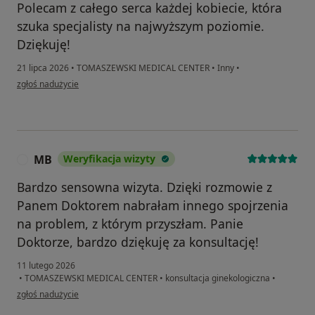
Polecam z całego serca każdej kobiecie, która
szuka specjalisty na najwyższym poziomie.
Dziękuję!
21 lipca 2026
•
TOMASZEWSKI MEDICAL CENTER
•
Inny
•
w opinii użytkownika Natalia Franko
zgłoś nadużycie
MB
Weryfikacja wizyty
M
Bardzo sensowna wizyta. Dzięki rozmowie z
Panem Doktorem nabrałam innego spojrzenia
na problem, z którym przyszłam. Panie
Doktorze, bardzo dziękuję za konsultację!
11 lutego 2026
•
TOMASZEWSKI MEDICAL CENTER
•
konsultacja ginekologiczna
•
w opinii użytkownika MB
zgłoś nadużycie