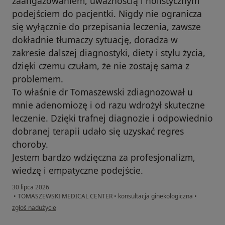
zaangażowaniem, uważnością i holistycznym
podejściem do pacjentki. Nigdy nie ogranicza
się wyłącznie do przepisania leczenia, zawsze
dokładnie tłumaczy sytuację, doradza w
zakresie dalszej diagnostyki, diety i stylu życia,
dzięki czemu czułam, że nie zostaję sama z
problemem.
To właśnie dr Tomaszewski zdiagnozował u
mnie adenomiozę i od razu wdrożył skuteczne
leczenie. Dzięki trafnej diagnozie i odpowiednio
dobranej terapii udało się uzyskać regres
choroby.
Jestem bardzo wdzięczna za profesjonalizm,
wiedzę i empatyczne podejście.
30 lipca 2026
•
TOMASZEWSKI MEDICAL CENTER
•
konsultacja ginekologiczna
•
w opinii użytkownika Kinga
zgłoś nadużycie