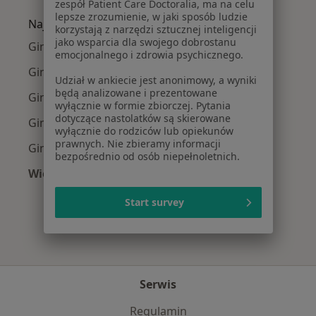
zespół Patient Care Doctoralia, ma na celu
lepsze zrozumienie, w jaki sposób ludzie
Najpopularniejsze ubezpieczenia
korzystają z narzędzi sztucznej inteligencji
jako wsparcia dla swojego dobrostanu
Ginekolodzy z PZU Zdrowie w Białymstoku
emocjonalnego i zdrowia psychicznego.
Ginekolodzy z Compensa w Białymstoku
Udział w ankiecie jest anonimowy, a wyniki
będą analizowane i prezentowane
Ginekolodzy z Enel-med w Białymstoku
wyłącznie w formie zbiorczej. Pytania
dotyczące nastolatków są skierowane
Ginekolodzy z Allianz w Białymstoku
wyłącznie do rodziców lub opiekunów
prawnych. Nie zbieramy informacji
Ginekolodzy z POLMED w Białymstoku
bezpośrednio od osób niepełnoletnich.
Więcej (4)
Więcej w kategorii: Najpopularniejsze ubezpie
Start survey
Serwis
Regulamin