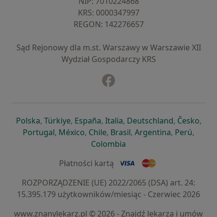
NIP: ⁠7010224868
KRS: ⁠0000347997
REGON: ⁠142276657
Sąd Rejonowy dla m.st. Warszawy w Warszawie XII
Wydział Gospodarczy KRS
Facebook
otwiera się w nowej karcie
otwiera się w nowej karcie
otwiera się w nowej karcie
otwiera się w nowej karcie
otwiera się w nowej karci
otwiera się
otwi
Polska
,
Türkiye
,
España
,
Italia
,
Deutschland
,
Česko
,
otwiera się w nowej karcie
otwiera się w nowej karcie
otwiera się w nowej karcie
otwiera się w nowej kar
otwiera się 
otwier
Portugal
,
México
,
Chile
,
Brasil
,
Argentina
,
Perú
,
otwiera się w nowej karc
Colombia
Płatności kartą
ROZPORZĄDZENIE (UE) 2022/2065 (DSA) art. 24:
15.395.179 użytkowników/miesiąc - Czerwiec 2026
www.znanylekarz.pl © 2026 - Znajdź lekarza i umów