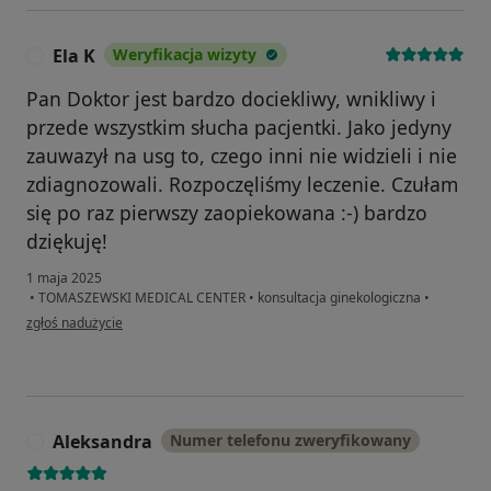
Ela K
Weryfikacja wizyty
E
Pan Doktor jest bardzo dociekliwy, wnikliwy i
przede wszystkim słucha pacjentki. Jako jedyny
zauwazył na usg to, czego inni nie widzieli i nie
zdiagnozowali. Rozpoczęliśmy leczenie. Czułam
się po raz pierwszy zaopiekowana :-) bardzo
dziękuję!
1 maja 2025
•
TOMASZEWSKI MEDICAL CENTER
•
konsultacja ginekologiczna
•
w opinii użytkownika Ela K
zgłoś nadużycie
Aleksandra
Numer telefonu zweryfikowany
A