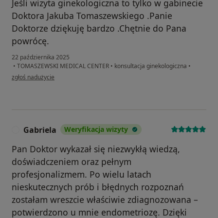
Jeśli wizyta ginekologiczna to tylko w gabinecie
Doktora Jakuba Tomaszewskiego .Panie
Doktorze dziękuję bardzo .Chętnie do Pana
powrócę.
22 października 2025
•
TOMASZEWSKI MEDICAL CENTER
•
konsultacja ginekologiczna
•
w opinii użytkownika Dorota P
zgłoś nadużycie
Gabriela
Weryfikacja wizyty
G
Pan Doktor wykazał się niezwykłą wiedzą,
doświadczeniem oraz pełnym
profesjonalizmem. Po wielu latach
nieskutecznych prób i błędnych rozpoznań
zostałam wreszcie właściwie zdiagnozowana –
potwierdzono u mnie endometriozę. Dzięki