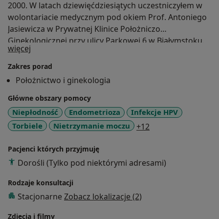
2000. W latach dziewięćdziesiątych uczestniczyłem w
wolontariacie medycznym pod okiem Prof. Antoniego
Jasiewicza w Prywatnej Klinice Położniczo
Ginekologicznej przy ulicy Parkowej 6 w Białymstoku.
O mnie
więcej
Podjąłem specjalizację w położnictwie i ginekologii,
przechodząc staże podyplomowe w Szpitalu
Zakres porad
Uniwersyteckim OUS w Oslo z zakresu laparoskopii,
Położnictwo i ginekologia
histeroskopii oraz zaawansowanych technik leczenia
Główne obszary pomocy
endometriozy w latach 2006-2010, współpracując z Dr
Antonem Langebrekke. Posiadam certyfikację Prof.
Niepłodność
Endometrioza
Infekcje HPV
Arnauda Wattieza oraz Prof. Jacquesa Merescaux z
a11y_sr_more_dis
Torbiele
Nietrzymanie moczu
+12
Europejskiego Instytutu Telechirurgii w Strasbourgu,
ze szczególnym skoncentrowaniem się na diagnostyce
Pacjenci których przyjmuję
i leczeniu endoskopowego endometriozy głęboko
Dorośli (Tylko pod niektórymi adresami)
naciekającej. Jestem również absolwentem Akademii
Endoskopii Uniwersytetu w Leuwen. Uzyskałem
Rodzaje konsultacji
akredytację Międzynarodowego Towarzystwa
Stacjonarne
Zobacz lokalizacje (2)
Endoskopii Ginekologicznej, szkoląc się u Prof. Mario
Malzoniego w zakresie leczenia endoskopowego
Zdjęcia i filmy