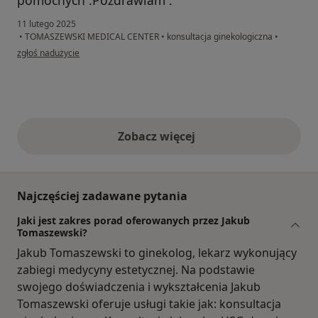
pomocnych .Pozdrawiam .
11 lutego 2025
•
TOMASZEWSKI MEDICAL CENTER
•
konsultacja ginekologiczna
•
w opinii użytkownika Joanna
zgłoś nadużycie
Zobacz więcej
opinie powyżej
Najczęściej zadawane pytania
Jaki jest zakres porad oferowanych przez Jakub
Tomaszewski?
Jakub Tomaszewski to ginekolog, lekarz wykonujący
zabiegi medycyny estetycznej. Na podstawie
swojego doświadczenia i wykształcenia Jakub
Tomaszewski oferuje usługi takie jak: konsultacja