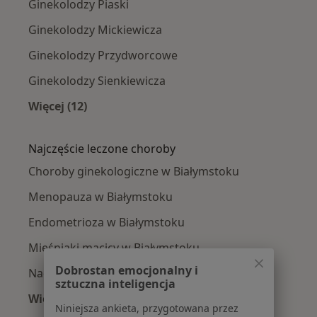
Ginekolodzy Piaski
Ginekolodzy Mickiewicza
Ginekolodzy Przydworcowe
Ginekolodzy Sienkiewicza
Więcej (12)
Więcej w kategorii: Ginekolodzy w pobliżu
Najczęście leczone choroby
Choroby ginekologiczne w Białymstoku
Menopauza w Białymstoku
Endometrioza w Białymstoku
Mięśniaki macicy w Białymstoku
Dobrostan emocjonalny i
Nadżerki szyjki macicy w Białymstoku
sztuczna inteligencja
Więcej (15)
Niniejsza ankieta, przygotowana przez
Więcej w kategorii: Najczęście leczone chorob