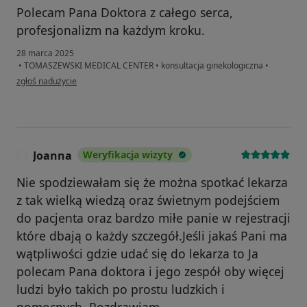
Polecam Pana Doktora z całego serca,
profesjonalizm na każdym kroku.
28 marca 2025
•
TOMASZEWSKI MEDICAL CENTER
•
konsultacja ginekologiczna
•
w opinii użytkownika Aleksandra
zgłoś nadużycie
Joanna
Weryfikacja wizyty
J
Nie spodziewałam się że można spotkać lekarza
z tak wielką wiedzą oraz świetnym podejściem
do pacjenta oraz bardzo miłe panie w rejestracji
które dbają o każdy szczegół.Jeśli jakaś Pani ma
wątpliwości gdzie udać się do lekarza to Ja
polecam Pana doktora i jego zespół oby więcej
ludzi było takich po prostu ludzkich i