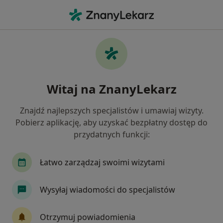
Me
Ginekolog • Bielsk Podlaski, podlaskie
Filtry
Mapa
Polecani ginekolodzy w Bielsku Podlaskim
Witaj na ZnanyLekarz
Jak działają wyniki wyszukiwania
Znajdź najlepszych specjalistów i umawiaj wizyty.
Pobierz aplikację, aby uzyskać bezpłatny dostęp do
przydatnych funkcji:
Łatwo zarządzaj swoimi wizytami
Wysyłaj wiadomości do specjalistów
Paweł Ułasiuk
Ginekolog
Otrzymuj powiadomienia