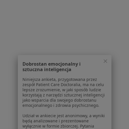
Lekarze
Placówki medyczne
Pytania i odpowiedzi
Usługi i zabiegi
Choroby
Pomoc
Aplikacje mobilne
Blog dla pacjentów
Dobrostan emocjonalny i
sztuczna inteligencja
Dla profesjonalistów
Niniejsza ankieta, przygotowana przez
Cennik
zespół Patient Care Doctoralia, ma na celu
Dla lekarzy
lepsze zrozumienie, w jaki sposób ludzie
Dla placówek medycznych
korzystają z narzędzi sztucznej inteligencji
jako wsparcia dla swojego dobrostanu
Noa Notes
nowość
emocjonalnego i zdrowia psychicznego.
Baza wiedzy
Centrum Pomocy dla Specjalisty
Udział w ankiecie jest anonimowy, a wyniki
będą analizowane i prezentowane
Kontakt
wyłącznie w formie zbiorczej. Pytania