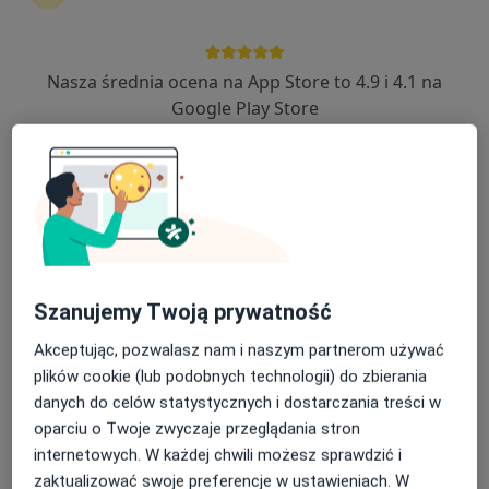
13 opinii
Al. Józefa Piłsudskiego 31, Bielsk Podlaski
•
Mapa
Gabinet Lekarski
Nasza średnia ocena na App Store to 4.9 i 4.1 na
Specjalista nie oferuje umawiania online pod tym adresem.
Google Play Store
Poproś o wizytę
Szanujemy Twoją prywatność
Akceptując, pozwalasz nam i naszym partnerom używać
plików cookie (lub podobnych technologii) do zbierania
Urszula Anna Olearczyk-Nycz
danych do celów statystycznych i dostarczania treści w
Ginekolog, Endokrynolog
oparciu o Twoje zwyczaje przeglądania stron
7 opinii
internetowych. W każdej chwili możesz sprawdzić i
zaktualizować swoje preferencje w ustawieniach. W