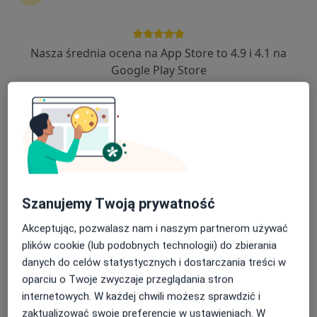
51 opinii
Konstantego Ciołkowskiego 88j, Białystok
•
Mapa
Nasza średnia ocena na App Store to 4.9 i 4.1 na
Interfizjo - Specjaliści od rehabilitacji
Google Play Store
Akceptuje JP MEDICA
Konsultacja ginekologiczna
200 zł
Specjalista nie oferuje umawiania online pod tym adresem.
Poproś o wizytę
Szanujemy Twoją prywatność
Akceptując, pozwalasz nam i naszym partnerom używać
plików cookie (lub podobnych technologii) do zbierania
danych do celów statystycznych i dostarczania treści w
oparciu o Twoje zwyczaje przeglądania stron
internetowych. W każdej chwili możesz sprawdzić i
zaktualizować swoje preferencje w ustawieniach. W