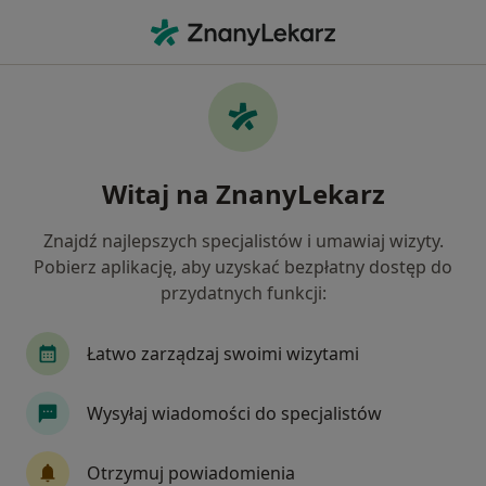
Me
Ginekolog • Białystok, podlaskie
Filtry
Ubezpieczenie:
JP MEDICA
20 polecanych ginekologów w Białymstoku z
Witaj na ZnanyLekarz
JP MEDICA
Jak działają wyniki wyszukiwania
Znajdź najlepszych specjalistów i umawiaj wizyty.
Pobierz aplikację, aby uzyskać bezpłatny dostęp do
przydatnych funkcji:
Łatwo zarządzaj swoimi wizytami
Wysyłaj wiadomości do specjalistów
lek. Elżbieta Sadowska
Otrzymuj powiadomienia
·
Więcej
Ginekolog