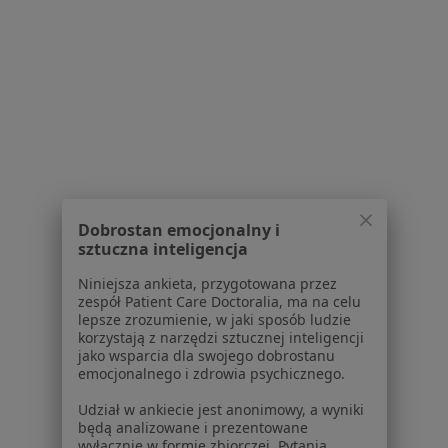
Dla pacjentów
Lekarze
Placówki medyczne
Pytania i odpowiedzi
Usługi i zabiegi
Choroby
Pomoc
Aplikacje mobilne
Blog dla pacjentów
Dobrostan emocjonalny i
sztuczna inteligencja
Dla profesjonalistów
Niniejsza ankieta, przygotowana przez
Cennik
zespół Patient Care Doctoralia, ma na celu
Dla lekarzy
lepsze zrozumienie, w jaki sposób ludzie
Dla placówek medycznych
korzystają z narzędzi sztucznej inteligencji
jako wsparcia dla swojego dobrostanu
Noa Notes
nowość
emocjonalnego i zdrowia psychicznego.
Baza wiedzy
Centrum Pomocy dla Specjalisty
Udział w ankiecie jest anonimowy, a wyniki
będą analizowane i prezentowane
wyłącznie w formie zbiorczej. Pytania