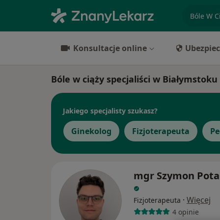
specjaliz
Konsultacje online
Ubezpiec
Bóle w ciąży specjaliści w Białymstoku
Jakiego specjalisty szukasz?
Ginekolog
Fizjoterapeuta
Pe
mgr Szymon Pota
·
Więcej
Fizjoterapeuta
4 opinie