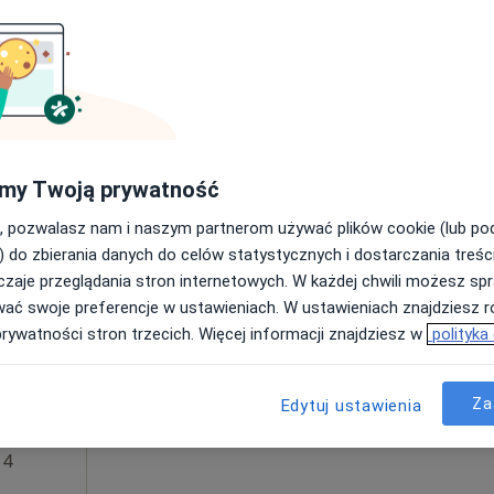
Poproś o wizytę
Centrum Medyczne Gajowa: Stomatologia, Rehabilitacja i Dietetyka
my Twoją prywatność
180 zł
, pozwalasz nam i naszym partnerom używać plików cookie (lub p
) do zbierania danych do celów statystycznych i dostarczania treśc
zaje przeglądania stron internetowych. W każdej chwili możesz spr
Dziś
Jutro
Pon,
Wt,
wać swoje preferencje w ustawieniach. W ustawieniach znajdziesz ró
8 Sie
9 Sie
10 Sie
11 Sie
cej
prywatności stron trzecich. Więcej informacji znajdziesz w
polityka
Umawianie online nie jest dostępne
Za
Edytuj ustawienia
Poproś o wizytę
 4