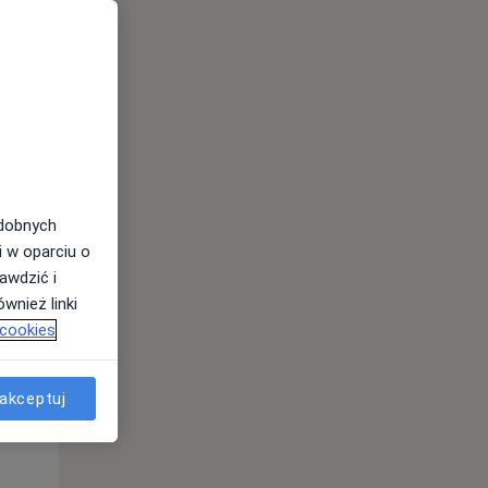
odobnych
i w oparciu o
awdzić i
Śr,
Czw,
Pt,
wnież linki
12 Sie
13 Sie
14 Sie
 cookies
akceptuj