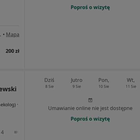
Poproś o wizytę
8j, Białystok
•
Mapa
200 zł
Dziś
Jutro
Pon,
Wt,
8 Sie
9 Sie
10 Sie
11 Sie
iewski
·
nekolog)
Umawianie online nie jest dostępne
Poproś o wizytę
 4
Online