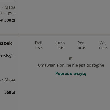
iałystok
•
Mapa
Centrum Medyczne Grupa LUX MED Białystok - Tysiąclecia Państwa Polskiego 10
od 300 zł
aszek
Dziś
Jutro
Pon,
Wt,
8 Sie
9 Sie
10 Sie
11 Sie
·
nekolog)
Umawianie online nie jest dostępne
Poproś o wizytę
8j, Białystok
•
Mapa
560 zł