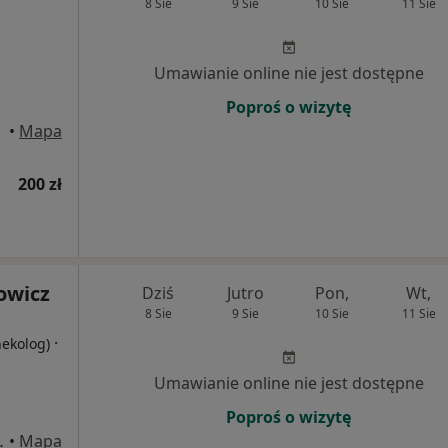
8 Sie
9 Sie
10 Sie
11 Sie
Umawianie online nie jest dostępne
Poproś o wizytę
•
Mapa
200 zł
owicz
Dziś
Jutro
Pon,
Wt,
8 Sie
9 Sie
10 Sie
11 Sie
·
nekolog)
Umawianie online nie jest dostępne
Poproś o wizytę
8j, Białystok
•
Mapa