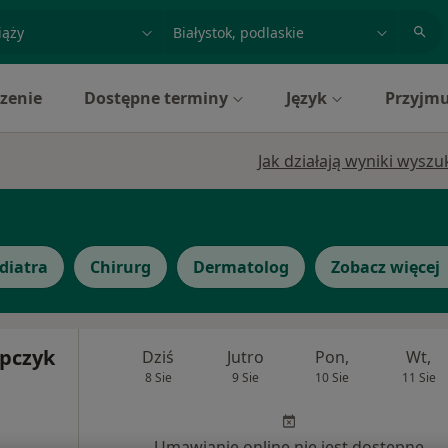
acja, badanie lub nazwisko
miasto lub dzielnica
zenie
Dostępne terminy
Język
Przyjmu
Jak działają wyniki wysz
diatra
Chirurg
Dermatolog
Zobacz więcej
pczyk
Dziś
Jutro
Pon,
Wt,
8 Sie
9 Sie
10 Sie
11 Sie
Umawianie online nie jest dostępne