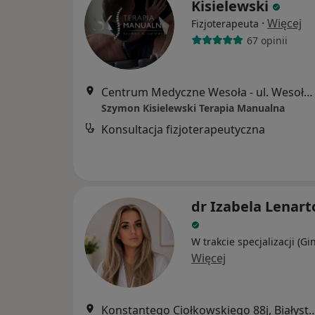
Kisielewski
·
Więcej
Fizjoterapeuta
67 opinii
Centrum Medyczne Wesoła - ul. Wesoła 36/4 lok.37, Białystok
Szymon Kisielewski Terapia Manualna
Konsultacja fizjoterapeutyczna
dr Izabela Lenart
W trakcie specjalizacji (Gi
Więcej
Konstantego Ciołkowskiego 8