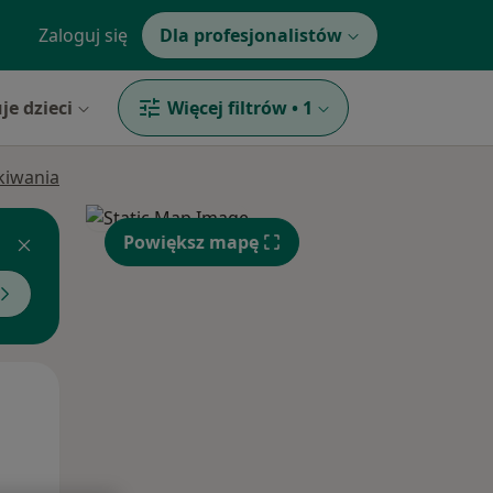
Zaloguj się
Dla profesjonalistów
je dzieci
Więcej filtrów
•
1
ukiwania
Powiększ mapę
Śr,
Czw,
Pt,
12 Sie
13 Sie
14 Sie