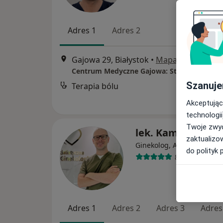
Adres 1
Adres 2
Gajowa 29, Białystok
•
Mapa
Szanuje
Terapia bólu
Akceptując
technologii
Twoje zwyc
lek. Kamil Zaręba
zaktualizo
·
Wię
Ginekolog, Androlog
do polityk 
83 opinie
Adres 1
Adres 2
Adres 3
Adres