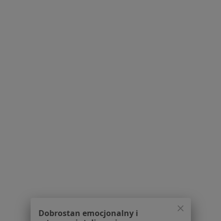
Romuald Piaścik
Ginekolog
Gen. Gustawa Orlicz-Dreszera 1, lokal 8, Białystok
•
Mapa
Centrum Medyczne Renew Clinic - Poradnie lekarzy specjalistów, Klinika medycyny estetycznej
Konsultacja ginekologiczna
Brak ceny
Specjalista nie oferuje umawiania online pod tym adresem.
Poproś o wizytę
Dobrostan emocjonalny i