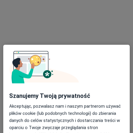
146 opinii
Zbigniewa Religi 4, Białystok
•
Mapa
Konsultacja ginekologiczna
250 zł
Pokaż więcej usług
lek. Anna Krysińska
dr n. med. Marta
dr Natalia Jakowczyk
ginekolog
Baczewska
ginekolog
ginekolog
Brak dostępnych specjalistów z wolnymi terminami w tym centrum medycznym.
Pokaż profil
Szanujemy Twoją prywatność
Akceptując, pozwalasz nam i naszym partnerom używać
plików cookie (lub podobnych technologii) do zbierania
Dostępni specjaliści
danych do celów statystycznych i dostarczania treści w
oparciu o Twoje zwyczaje przeglądania stron
Specjaliści znajdują się poza Dziesięciny I, Białystok,