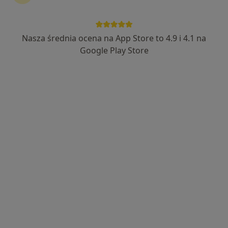
·
Więcej
Ginekolog
49 opinii
Zbigniewa Religi 4, Białystok
•
Mapa
Nasza średnia ocena na App Store to 4.9 i 4.1 na
AnnMedica Centrum Zdrowia Kobiet
Google Play Store
Konsultacja ginekologiczna
250 zł
Specjalista nie oferuje umawiania online pod tym adresem.
Poproś o wizytę
lek. Anna Krysińska
·
Więcej
Ginekolog, Ginekolog dziecięcy