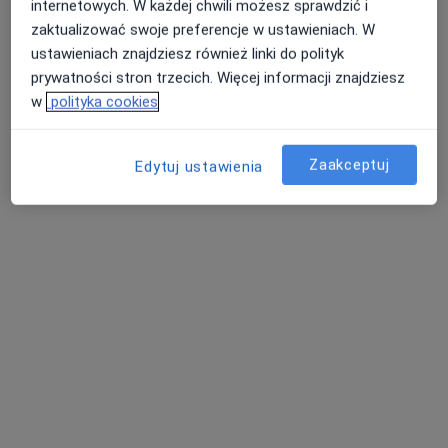
internetowych. W każdej chwili możesz sprawdzić i
podlaskie, w obszarach bliskich Twojemu
zaktualizować swoje preferencje w ustawieniach. W
wyszukiwaniu.
ustawieniach znajdziesz również linki do polityk
prywatności stron trzecich. Więcej informacji znajdziesz
w
polityka cookies
Zaakceptuj
Edytuj ustawienia
lek. Ewa Nowak
·
Więcej
Ginekolog
978 opinii
Stołeczna 7 lok. 102-103, Białystok
•
Mapa
"Synergia" Specjalistyczna Poradnia Ginekologiczno-Położnicza EWA NOWAK
Konsultacja ginekologiczna
od 210 zł
Specjalista nie oferuje umawiania online pod tym adresem.