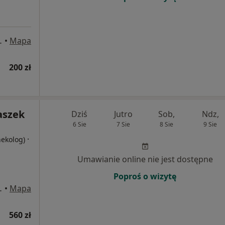
8j, Białystok
•
Mapa
200 zł
aszek
Dziś
Jutro
Sob,
Ndz,
6 Sie
7 Sie
8 Sie
9 Sie
·
nekolog)
Umawianie online nie jest dostępne
Poproś o wizytę
8j, Białystok
•
Mapa
560 zł