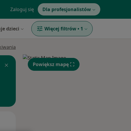
Zaloguj się
Dla profesjonalistów
je dzieci
Więcej filtrów
•
1
ukiwania
Powiększ mapę
Pon,
Wt,
Śr,
10 Sie
11 Sie
12 Sie