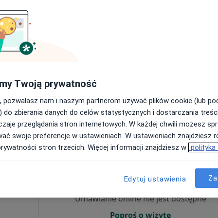
Umawianie online nie jest dostępne
Poproś o wizytę
 4
my Twoją prywatność
iałystok
•
Mapa
Centrum Medyczne Grupa LUX MED Białystok - Tysiąclecia Państwa Polskiego 10
, pozwalasz nam i naszym partnerom używać plików cookie (lub p
od 300 zł
) do zbierania danych do celów statystycznych i dostarczania treśc
zaje przeglądania stron internetowych. W każdej chwili możesz spr
wać swoje preferencje w ustawieniach. W ustawieniach znajdziesz ró
prywatności stron trzecich. Więcej informacji znajdziesz w
polityka
owska
Dziś
Jutro
Sob,
Ndz,
6 Sie
7 Sie
8 Sie
9 Sie
Za
Edytuj ustawienia
Umawianie online nie jest dostępne
Poproś o wizytę