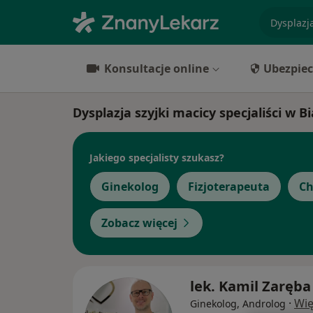
specjaliz
Konsultacje online
Ubezpiec
Dysplazja szyjki macicy specjaliści w 
Jakiego specjalisty szukasz?
Ginekolog
Fizjoterapeuta
Ch
Zobacz więcej
lek. Kamil Zaręba
·
Wię
Ginekolog, Androlog