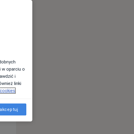
odobnych
i w oparciu o
awdzić i
wnież linki
 cookies
Pon,
Wt,
Śr,
10 Sie
11 Sie
12 Sie
akceptuj