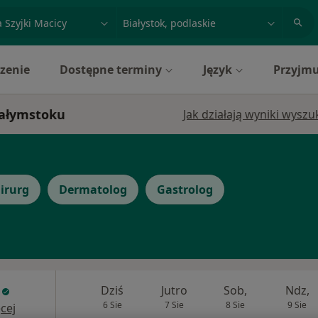
acja, badanie lub nazwisko
miasto lub dzielnica
zenie
Dostępne terminy
Język
Przyjmu
Białymstoku
Jak działają wyniki wysz
irurg
Dermatolog
Gastrolog
Dziś
Jutro
Sob,
Ndz,
6 Sie
7 Sie
8 Sie
9 Sie
cej