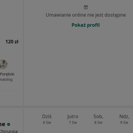
Umawianie online nie jest dostępne
Pokaż profil
120 zł
 Porębski
matolog
Dziś
Jutro
Sob,
Ndz,
ne
6 Sie
7 Sie
8 Sie
9 Sie
Chirurgia