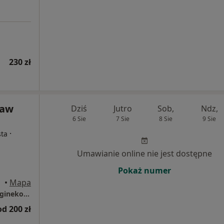
230 zł
ław
Dziś
Jutro
Sob,
Ndz,
6 Sie
7 Sie
8 Sie
9 Sie
·
sta
Umawianie online nie jest dostępne
Pokaż numer
stok
•
Mapa
Poradnia MichalakMed, Gabinet położniczo-ginekologiczny.
od 200 zł