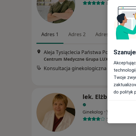
83 opinie
Adres 1
Adres 2
Adres 3
Adres
Szanuje
Aleja Tysiąclecia Państwa Polskiego 10, B
Akceptując
Konsultacja ginekologiczna
technologii
Twoje zwyc
zaktualizo
do polityk 
lek. Elżbieta Sad
·
Więcej
Ginekolog
51 opinii