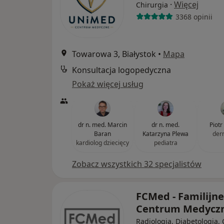
·
Więcej
Chirurgia
3368 opinii
Towarowa 3, Białystok
•
Mapa
Konsultacja logopedyczna
Pokaż więcej usług
dr n. med. Marcin
dr n. med.
Piotr
Baran
Katarzyna Plewa
der
kardiolog dziecięcy
pediatra
Zobacz wszystkich 32 specjalistów
FCMed - Familijne
Centrum Medycz
Radiologia, Diabetologia, 