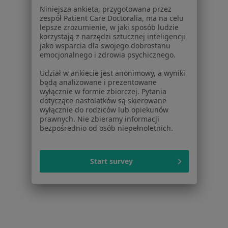
Nietrzymanie moczu Suwałki
Niniejsza ankieta, przygotowana przez
zespół Patient Care Doctoralia, ma na celu
Zaburzenia miesiączkowania Suwałki
lepsze zrozumienie, w jaki sposób ludzie
korzystają z narzędzi sztucznej inteligencji
Bolesne miesiączkowanie Suwałki
jako wsparcia dla swojego dobrostanu
emocjonalnego i zdrowia psychicznego.
Więcej (7)
Udział w ankiecie jest anonimowy, a wyniki
Więcej w kategorii: Najczęstsze schorzenia
będą analizowane i prezentowane
wyłącznie w formie zbiorczej. Pytania
dotyczące nastolatków są skierowane
Strona Główna
Ginekolog
Suwałki
Zmień miasto
wyłącznie do rodziców lub opiekunów
prawnych. Nie zbieramy informacji
bezpośrednio od osób niepełnoletnich.
Start survey
Serwis
Regulamin
Polityka prywatności pacjentów
Polityka prywatności profesjonalistów