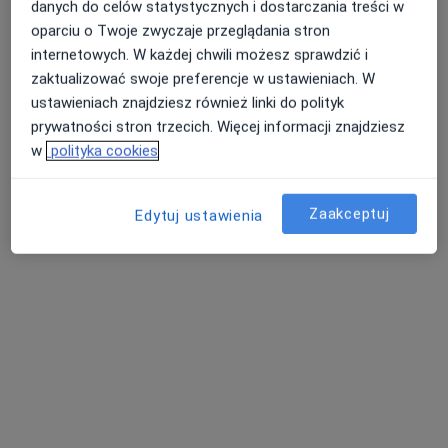
danych do celów statystycznych i dostarczania treści w
133 opinie
oparciu o Twoje zwyczaje przeglądania stron
Noniewicza 48, Suwałki
•
Mapa
internetowych. W każdej chwili możesz sprawdzić i
Prywatna Praktyka Ginekologiczna
zaktualizować swoje preferencje w ustawieniach. W
Konsultacja ginekologiczna
Brak ceny
ustawieniach znajdziesz również linki do polityk
prywatności stron trzecich. Więcej informacji znajdziesz
Specjalista nie oferuje umawiania online pod tym adresem.
w
polityka cookies
Poproś o wizytę
Zaakceptuj
Edytuj ustawienia
Cardiovita Poradnia Medyczna
·
Więcej
Ginekologia, Kardiologia, Kardiochirurgia