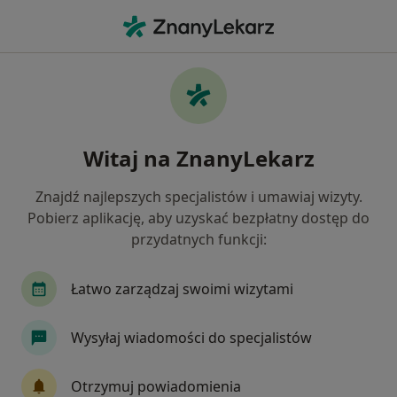
Me
Ginekolog • Suwałki, podlaskie
Filtry
Mapa
Polecani ginekolodzy w Suwałkach
Witaj na ZnanyLekarz
Jak działają wyniki wyszukiwania
Znajdź najlepszych specjalistów i umawiaj wizyty.
Pobierz aplikację, aby uzyskać bezpłatny dostęp do
przydatnych funkcji:
Łatwo zarządzaj swoimi wizytami
Wysyłaj wiadomości do specjalistów
dr n. med. Jakub Tomaszewski
·
Ginekolog, Lekarz wykonujący zabiegi medycyny estetycznej
Otrzymuj powiadomienia