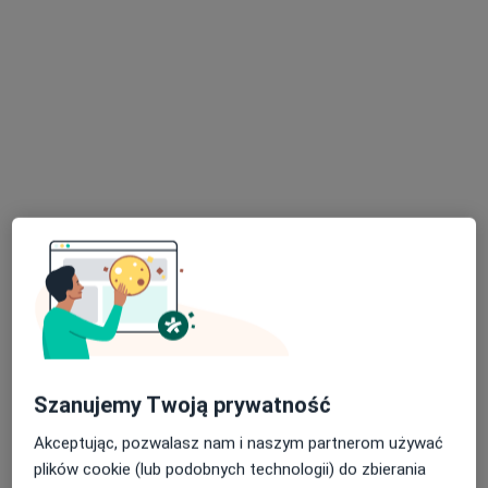
47 opinii
Ks. Jerzego A. Popiełuszki 1/U6, Suwałki
•
Mapa
CardioVita
Konsultacja ginekologiczna
Brak ceny
Specjalista nie oferuje umawiania online pod tym adresem.
Poproś o wizytę
Szanujemy Twoją prywatność
Robert Murawski
Akceptując, pozwalasz nam i naszym partnerom używać
·
Więcej
plików cookie (lub podobnych technologii) do zbierania
Ginekolog