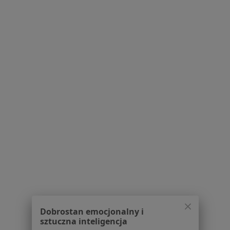
Poproś o wizytę
1
2
Powiązane wyszukiwania
|
Oferty pracy - Ginekolog
W pobliżu Suwałk
Ginekolodzy w Augustowie
Ginekolodzy w Olecku
Ginekolodzy w Gołdapi
Ginekolodzy w Ełku
Najczęstsze schorzenia
Endometrioza Suwałki
Dobrostan emocjonalny i
Mięśniaki macicy Suwałki
sztuczna inteligencja