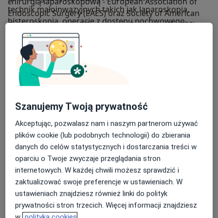
chirurgią laparoskopową - European Association of
technik małoinwazyjnych takich jak laparoskopia,
Endoscopic Surgery (EAES) oraz Society of American
histeroskopia, operacje z dostępu pochwowego.
Gastrointestinal and Endoscopic Surgeons (SAGES).
Kilka miesięcy później w uzyskał Diploma in Minimal
Access Surgery (DMAS) i został przyjęty w poczet
Stale podnosi swoje kompetencje uczestnicząc w
członków Americal Association of Gynecologic
polskich i międzynarodowych konferencjach oraz
Laparoscopists (AAGL). Członek Polskiego
zdobywając dodatkowe certyfikaty umiejętności m.in.
Towarzystwa Ginekologów i Położników.
Szanujemy Twoją prywatność
1.Certyfikat International Ovarian Tumor Analysis
(IOTA) diagnostyki ultrasonograficznej guzów jajnika.
Akceptując, pozwalasz nam i naszym partnerom używać
plików cookie (lub podobnych technologii) do zbierania
2. Certyfikowany kolposkopista Polskiego
danych do celów statystycznych i dostarczania treści w
Towarzystwa Kolposkopii i Patologii Szyjki Macicy (nr
oparciu o Twoje zwyczaje przeglądania stron
KLP/44).
internetowych. W każdej chwili możesz sprawdzić i
zaktualizować swoje preferencje w ustawieniach. W
3. Certyfikat podstawowy sekcji USG Polskiego
ustawieniach znajdziesz również linki do polityk
Towarzystwa Ginekologów i Położników (nr 130/2019).
prywatności stron trzecich. Więcej informacji znajdziesz
4. Certyfikat Fetal Medicine Foundation (badań
w
polityka cookies