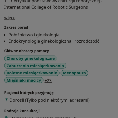
11. Certyfikat podstawowy chirurgii robotycznej -
International Collage of Robotic Surgeons
O mnie
więcej
Zakres porad
Położnictwo i ginekologia
Endokrynologia ginekologiczna i rozrodczość
Główne obszary pomocy
Choroby ginekologiczne
Zaburzenia miesiączkowania
Bolesne miesiączkowanie
Menopauza
a11y_sr_more_diseases
Mięśniaki macicy
+23
Pacjenci których przyjmuję
Dorośli (Tylko pod niektórymi adresami)
Rodzaje konsultacji