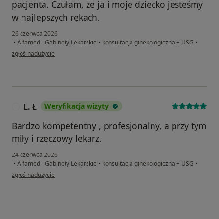
pacjenta. Czułam, że ja i moje dziecko jesteśmy
w najlepszych rękach.
26 czerwca 2026
•
Alfamed - Gabinety Lekarskie
•
konsultacja ginekologiczna + USG
•
w opinii użytkownika Zuzanna K
zgłoś nadużycie
L. Ł
Weryfikacja wizyty
L
Bardzo kompetentny , profesjonalny, a przy tym
miły i rzeczowy lekarz.
24 czerwca 2026
•
Alfamed - Gabinety Lekarskie
•
konsultacja ginekologiczna + USG
•
w opinii użytkownika L. Ł
zgłoś nadużycie