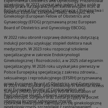
Experimental Obstetrics and Gynecology. Prezentował
ginekologii. W 2023 uzyskał jako jeden z kilku osób w
swoje prace na zagranicznych konferencjach m.in. w
Polsce uzyskał Europejską Specjalizację z Położnictwa i
Wiedniu, Lizbonie, Londynie, Seulu, Meksyku, RPA.
Ginekologii (European Fellow of Obstetrics and
Gynaecology (EFOG) przyznawaną przez European
Board of Obstetrics and Gynecology EBCOG).
W 2022 roku obronił rozprawę doktorską dotyczącą
indukcji porodu uzyskując stopień doktora nauk
medycznych. W 2023 roku rozpoczął szkolenie
specjalizacyjne w zakresie Endokrynologii
Ginekologicznej i Rozrodczości, a w 2025 zdał egzamin
specjalizacyjny. W 2026 roku uzyskał jako pierwszy w
Polsce Europejską specjalizacją z zakresu zdrowia
seksualnego i reprodukcyjnego (EFSRH) przyznawaną
przez European Board of Obstetrics and Gynecology
W 2025 roku uzyskał tytuł Fellowship in Minimal Access
oraz European Society of Contraception and
Surgery (FMAS) przyznawany World Association of
Reproductive Health. Główne zainteresowania
Laparoscopic Surgeon oraz został przyjęty w poczet
obejmują leczenie zabiegowe chorób
członków towarzystw zajmujących się ginekologiczną
ginekologicznych, szczególnie z zastosowaniem