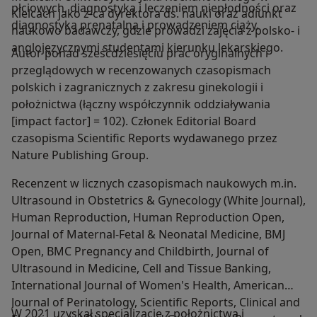
płciowych, diagnostyką i leczeniem niepłodności oraz
Kielcach jako z-ca dyrektora ds. nauki oraz adiunkt
diagnostyką prenatalną i prowadzeniem ciąży.
naukowo badawczy, gdzie prowadzi zajęcia z polsko- i
anglojęzycznymi studentami kierunku lekarskiego.
Autor ponad sześćdziesięciu prac oryginalnych i
przeglądowych w recenzowanych czasopismach
polskich i zagranicznych z zakresu ginekologii i
położnictwa (łączny współczynnik oddziaływania
[impact factor] = 102). Członek Editorial Board
czasopisma Scientific Reports wydawanego przez
Nature Publishing Group.
Recenzent w licznych czasopismach naukowych m.in.
Ultrasound in Obstetrics & Gynecology (White Journal),
Human Reproduction, Human Reproduction Open,
Journal of Maternal-Fetal & Neonatal Medicine, BMJ
Open, BMC Pregnancy and Childbirth, Journal of
Ultrasound in Medicine, Cell and Tissue Banking,
International Journal of Women's Health, American
Journal of Perinatology, Scientific Reports, Clinical and
W 2021 uzyskał specjalizację z położnictwa i