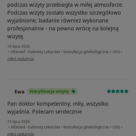
podczas wizyty przebiegła w miłej atmosferze.
Podczas wizyty zostało wszystko szczegółowo
wyjaśnione, badanie również wykonane
profesjonalnie - na pewno wrócę na kolejną
wizytę.
16 lipca 2026
•
Alfamed - Gabinety Lekarskie
•
konsultacja ginekologiczna + USG
•
w opinii użytkownika Magda
zgłoś nadużycie
Ewa
Weryfikacja wizyty
E
Pan doktor kompetentny, miły, wszystko
wyjaśnia. Polecam serdecznie
15 lipca 2026
•
Alfamed - Gabinety Lekarskie
•
konsultacja ginekologiczna + USG
•
w opinii użytkownika Ewa
zgłoś nadużycie