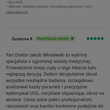
1 lipca 2026
•
Alfamed - Gabinety Lekarskie
•
konsultacja położnicza + USG
•
w opinii użytkownika Monika
zgłoś nadużycie
Zuzanna K
Weryfikacja wizyty
Z
Pan Doktor Jakub Młodawski to wybitny
specjalista o ogromnej wiedzy medycznej.
Prowadzenie mojej ciąży u tego lekarza było
najlepszą decyzją. Doktor skrupulatnie zlecał
wszystkie niezbędne badania, szczegółowo
analizował każdy parametr i precyzyjnie
wykonywał USG, cierpliwie objaśniając obraz na
ekranie. Cenię sobie pełen profesjonalizm,
rzeczowość oraz bardzo konkretne podejście do