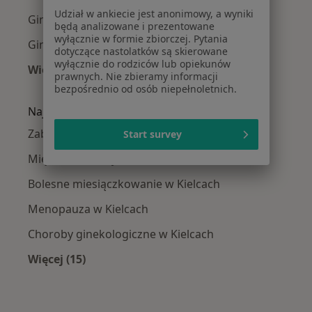
Udział w ankiecie jest anonimowy, a wyniki
Ginekolodzy w Końskich
będą analizowane i prezentowane
wyłącznie w formie zbiorczej. Pytania
Ginekolodzy w Jędrzejowie
dotyczące nastolatków są skierowane
wyłącznie do rodziców lub opiekunów
Więcej (8)
prawnych. Nie zbieramy informacji
Więcej w kategorii: W pobliżu Kielc
bezpośrednio od osób niepełnoletnich.
Najczęście leczone choroby
Zaburzenia miesiączkowania w Kielcach
Start survey
Mięśniaki macicy w Kielcach
Bolesne miesiączkowanie w Kielcach
Menopauza w Kielcach
Choroby ginekologiczne w Kielcach
Więcej (15)
Więcej w kategorii: Najczęście leczone chorob