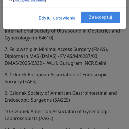
prenatalnych)
5. Certyfikat badań prenatalnych USG Polskiego
Zaakceptuj
Edytuj ustawienia
Towarzystwa Ginekologów i Położników 6. Członek
International Society of Ultrasound in Obstetrics and
Gynecology (nr 64610)
7. Fellowship in Minimal Access Surgery (FMAS),
Diploma in MAS (DMAS) - FMAS/M/6287/03,
DMAS/2025/6332 - WLH, Gurugram, NCR Delhi
8. Członek European Association of Endoscopic
Surgery (EAES)
9. Członek Society of American Gastrointestinal and
Endoscopic Surgeons (SAGES)
10. Członek American Associatan of Gynecologic
Laparoscopists (AAGL)