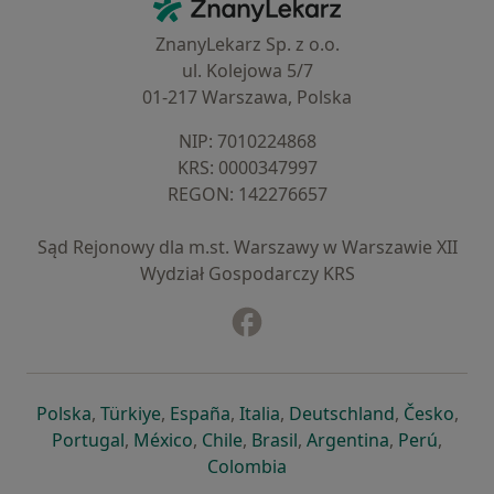
ZnanyLekarz - Strona główna
ZnanyLekarz Sp. z o.o.
ul. Kolejowa 5/7
01-217 Warszawa, Polska
NIP: ⁠7010224868
KRS: ⁠0000347997
REGON: ⁠142276657
Sąd Rejonowy dla m.st. Warszawy w Warszawie XII
Wydział Gospodarczy KRS
Facebook
otwiera się w nowej karcie
otwiera się w nowej karcie
otwiera się w nowej karcie
otwiera się w nowej karcie
otwiera się w nowej karci
otwiera się
otwi
Polska
,
Türkiye
,
España
,
Italia
,
Deutschland
,
Česko
,
otwiera się w nowej karcie
otwiera się w nowej karcie
otwiera się w nowej karcie
otwiera się w nowej kar
otwiera się 
otwier
Portugal
,
México
,
Chile
,
Brasil
,
Argentina
,
Perú
,
otwiera się w nowej karc
Colombia