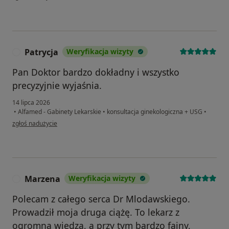
Patrycja
Weryfikacja wizyty
P
Pan Doktor bardzo dokładny i wszystko
precyzyjnie wyjaśnia.
14 lipca 2026
•
Alfamed - Gabinety Lekarskie
•
konsultacja ginekologiczna + USG
•
w opinii użytkownika Patrycja
zgłoś nadużycie
Marzena
Weryfikacja wizyty
M
Polecam z całego serca Dr Mlodawskiego.
Prowadził moja druga ciążę. To lekarz z
ogromną wiedzą, a przy tym bardzo fajny,