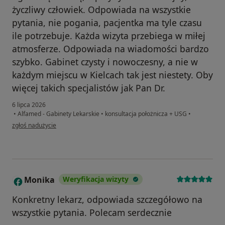
życzliwy człowiek. Odpowiada na wszystkie
pytania, nie pogania, pacjentka ma tyle czasu
ile potrzebuje. Każda wizyta przebiega w miłej
atmosferze. Odpowiada na wiadomości bardzo
szybko. Gabinet czysty i nowoczesny, a nie w
każdym miejscu w Kielcach tak jest niestety. Oby
więcej takich specjalistów jak Pan Dr.
6 lipca 2026
•
Alfamed - Gabinety Lekarskie
•
konsultacja położnicza + USG
•
w opinii użytkownika Marzena
zgłoś nadużycie
Monika
Weryfikacja wizyty
M
Konkretny lekarz, odpowiada szczegółowo na
wszystkie pytania. Polecam serdecznie