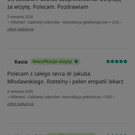
za wizytę. Polecam. Pozdrawiam
5 sierpnia 2026
•
Alfamed - Gabinety Lekarskie
•
konsultacja ginekologiczna + USG
•
w opinii użytkownika Zofia
zgłoś nadużycie
Kasia
Weryfikacja wizyty
K
Polecam z całego serca dr Jakuba
Młodawskiego. Rzetelny i pełen empatii lekarz
4 sierpnia 2026
•
Alfamed - Gabinety Lekarskie
•
konsultacja położnicza + USG
•
w opinii użytkownika Kasia
zgłoś nadużycie