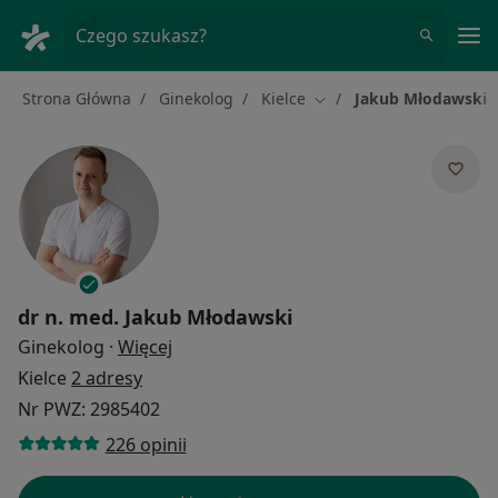
Me
Czego szukasz?
Strona Główna
Ginekolog
Kielce
Jakub Młodawski
Zmień miasto
dr n. med.
Jakub Młodawski
O specjalizacjach
Ginekolog
·
Więcej
Kielce
2 adresy
Nr PWZ: 2985402
226 opinii