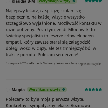
Klaudia B-M
Weryfikacja wizyty
K
Najlepszy lekarz, całą ciążę czułam się
bezpiecznie, na każdej wizycie wszystko
szczegółowo wyjaśnione. Możliwość kontaktu w
razie potrzeby. Poza tym, że dr Młodawski to
świetny specjalista to jeszcze człowiek pełen
empatii, który zawsze starał się załagodzić
dolegliwości w ciąży, ale też zmniejszyć ból w
trakcie porodu. Polecam serdecznie!
w opinii użytkownika
4 sierpnia 2026
•
Alfamed - Gabinety Lekarskie
•
Inny
•
zgłoś nadużycie
Magda
Weryfikacja wizyty
M
Polecam- to była moja pierwsza wizyta.
Konkretny i sympatyczny lekarz. Rozmowa