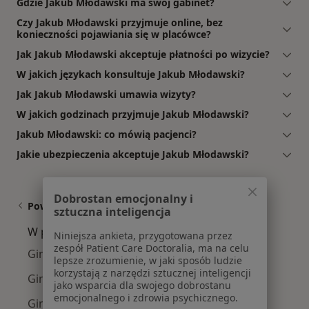
Gdzie Jakub Młodawski ma swój gabinet?
Czy Jakub Młodawski przyjmuje online, bez
konieczności pojawiania się w placówce?
Jak Jakub Młodawski akceptuje płatności po wizycie?
W jakich językach konsultuje Jakub Młodawski?
Jak Jakub Młodawski umawia wizyty?
W jakich godzinach przyjmuje Jakub Młodawski?
Jakub Młodawski: co mówią pacjenci?
Jakie ubezpieczenia akceptuje Jakub Młodawski?
Dobrostan emocjonalny i
Powiązane wyszukiwania
sztuczna inteligencja
W pobliżu Kielc
Niniejsza ankieta, przygotowana przez
zespół Patient Care Doctoralia, ma na celu
Ginekolodzy w Starachowicach
lepsze zrozumienie, w jaki sposób ludzie
korzystają z narzędzi sztucznej inteligencji
Ginekolodzy w Skarżysku-Kamiennej
jako wsparcia dla swojego dobrostanu
emocjonalnego i zdrowia psychicznego.
Ginekolodzy w Busku-Zdroju