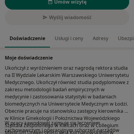
Umów wizytę
Wyślij wiadomość
Doświadczenie
Usługi i ceny
Adresy
Ubezpi
Moje doświadczenie
Ukończył z wyróżnieniem oraz nagrodą rektora studia
na II Wydziale Lekarskim Warszawskiego Uniwersytetu
Medycznego. Ukończył również studia podyplomowe z
zakresu metodologii badań empirycznych w
medycynie i zastosowania statystyki w badaniach
biomedycznych na Uniwersytecie Medycznym w Łodzi.
Obecnie pracuje na stanowisku zastępcy kierownika
w Klinice Ginekologii i Położnictwa Wojewódzkiego
W pracy zawodowej zajmuje się leczeniem
Szpitala Zespolonego w Kielcach oraz w Collegium
zachowawczym i operacyjnym schorzeń narządów
Medicum Uniwersytetu Jana Kochanowskiego w