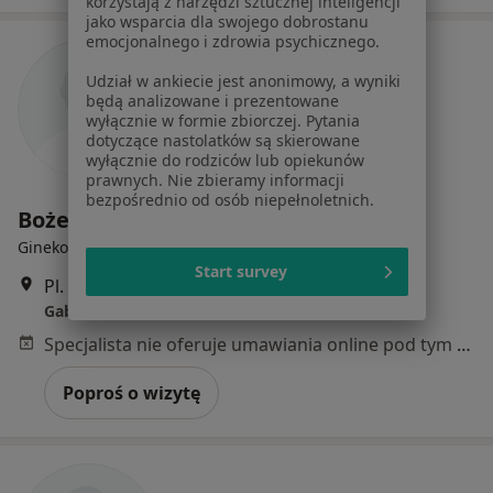
korzystają z narzędzi sztucznej inteligencji
jako wsparcia dla swojego dobrostanu
emocjonalnego i zdrowia psychicznego.
Udział w ankiecie jest anonimowy, a wyniki
będą analizowane i prezentowane
wyłącznie w formie zbiorczej. Pytania
dotyczące nastolatków są skierowane
wyłącznie do rodziców lub opiekunów
prawnych. Nie zbieramy informacji
bezpośrednio od osób niepełnoletnich.
Bożena Miller-Kowal
Ginekolog
Start survey
Pl. Floriański 3, Skarżysko-Kamienna
•
Mapa
Gabinet lekarski
Specjalista nie oferuje umawiania online pod tym adresem.
Poproś o wizytę