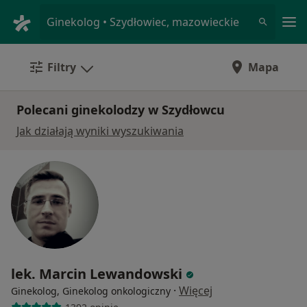
Me
Ginekolog • Szydłowiec, mazowieckie
Filtry
Mapa
Polecani ginekolodzy w Szydłowcu
Jak działają wyniki wyszukiwania
lek. Marcin Lewandowski
·
Więcej
Ginekolog, Ginekolog onkologiczny