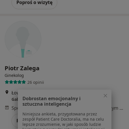
Poproś o wizytę
Piotr Zalega
Ginekolog
26 opinii
Łowiecka 22a, Skarżysko-Kamienna
•
Mapa
Dobrostan emocjonalny i
Gabinet lekarski
sztuczna inteligencja
Specjalista nie oferuje umawiania online pod tym adresem.
Niniejsza ankieta, przygotowana przez
zespół Patient Care Doctoralia, ma na celu
Poproś o wizytę
lepsze zrozumienie, w jaki sposób ludzie