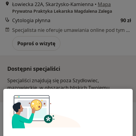
Łowiecka 22A, Skarżysko-Kamienna
•
Mapa
Prywatna Praktyka Lekarska Magdalena Zalega
Cytologia płynna
90 zł
Specjalista nie oferuje umawiania online pod tym adresem.
Poproś o wizytę
Dostępni specjaliści
Specjaliści znajdują się poza Szydłowiec,
mazowieckie, w obszarach bliskich Twojemu
wyszukiwaniu.