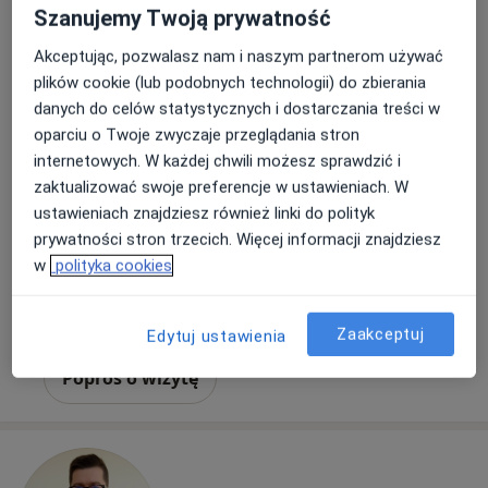
Szanujemy Twoją prywatność
Akceptując, pozwalasz nam i naszym partnerom używać
lek. Anna Franecka
plików cookie (lub podobnych technologii) do zbierania
·
Więcej
Ginekolog
danych do celów statystycznych i dostarczania treści w
104 opinie
oparciu o Twoje zwyczaje przeglądania stron
internetowych. W każdej chwili możesz sprawdzić i
Adres 1
Adres 2
zaktualizować swoje preferencje w ustawieniach. W
ustawieniach znajdziesz również linki do polityk
Wolność 10C, Radom
•
Mapa
prywatności stron trzecich. Więcej informacji znajdziesz
Przychodnia Lekarska dla Dzieci i Dorosłych Zdrowy Miś
w
polityka cookies
Konsultacja ginekologiczna
250 zł
Specjalista nie oferuje umawiania online pod tym adresem.
Zaakceptuj
Edytuj ustawienia
Poproś o wizytę