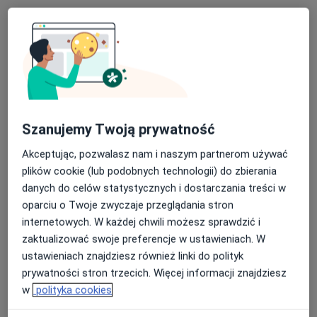
Zespół Opieki Zdrowotnej w Końskich
·
Więcej
Ginekologia, Interna, Pediatria
18 opinii
Gimnazjalna 41 B, Końskie
•
Mapa
Brak dostępnych specjalistów z wolnymi terminami w tym centrum medycznym.
Szanujemy Twoją prywatność
Pokaż profil
Akceptując, pozwalasz nam i naszym partnerom używać
plików cookie (lub podobnych technologii) do zbierania
danych do celów statystycznych i dostarczania treści w
oparciu o Twoje zwyczaje przeglądania stron
internetowych. W każdej chwili możesz sprawdzić i
zaktualizować swoje preferencje w ustawieniach. W
ustawieniach znajdziesz również linki do polityk
prywatności stron trzecich. Więcej informacji znajdziesz
Femina w Końskich
w
polityka cookies
Ginekologia, Psychologia