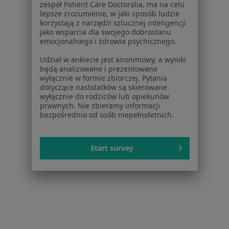
zespół Patient Care Doctoralia, ma na celu
Kontakt
lepsze zrozumienie, w jaki sposób ludzie
korzystają z narzędzi sztucznej inteligencji
Dla pacjentów
jako wsparcia dla swojego dobrostanu
emocjonalnego i zdrowia psychicznego.
Lekarze
Udział w ankiecie jest anonimowy, a wyniki
Placówki medyczne
będą analizowane i prezentowane
Pytania i odpowiedzi
wyłącznie w formie zbiorczej. Pytania
Usługi i zabiegi
dotyczące nastolatków są skierowane
wyłącznie do rodziców lub opiekunów
Choroby
prawnych. Nie zbieramy informacji
Pomoc
bezpośrednio od osób niepełnoletnich.
Aplikacje mobilne
Blog dla pacjentów
Start survey
Dla profesjonalistów
Cennik
Dla lekarzy
Dla placówek medycznych
Noa Notes
nowość
Baza wiedzy