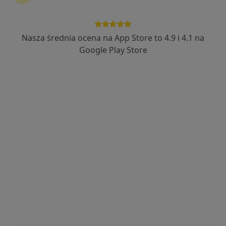
lek. Jerzy Gołacki
·
Więcej
Ginekolog
Nasza średnia ocena na App Store to 4.9 i 4.1 na
45 opinii
Google Play Store
ul. 1- Maja 34, Końskie
•
Mapa
Gabinet Ginekologiczny
Konsultacja ginekologiczna
od 100 zł
Specjalista nie oferuje umawiania online pod tym adresem.
Poproś o wizytę