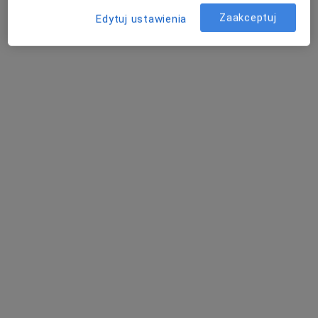
Łazienna 8, Końskie
•
Mapa
Zaakceptuj
Edytuj ustawienia
Brak dostępnych specjalistów z wolnymi terminami w tym centrum medycznym.
Pokaż profil
Dostępni specjaliści
Specjaliści znajdują się poza Końskie, świętokrzyskie,
w obszarach bliskich Twojemu wyszukiwaniu.