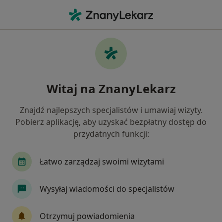
Me
Ginekolog • Końskie, świętokrzyskie
Filtry
Ubezpieczenie
Mapa
Polecani ginekolodzy w Końskich
Witaj na ZnanyLekarz
Jak działają wyniki wyszukiwania
Znajdź najlepszych specjalistów i umawiaj wizyty.
Pobierz aplikację, aby uzyskać bezpłatny dostęp do
Wybierz swoje ubezpieczenie
przydatnych funkcji:
Łatwo zarządzaj swoimi wizytami
Wysyłaj wiadomości do specjalistów
Otrzymuj powiadomienia