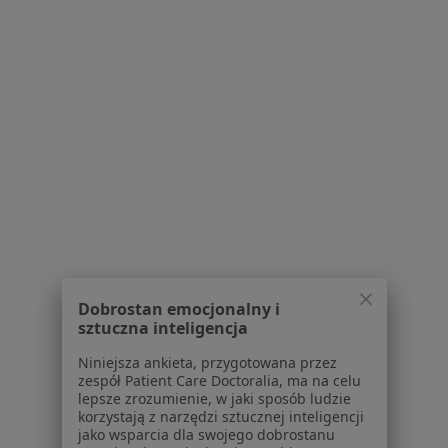
Dla pacjentów
Lekarze
Placówki medyczne
Pytania i odpowiedzi
Usługi i zabiegi
Choroby
Pomoc
Aplikacje mobilne
Blog dla pacjentów
Dla profesjonalistów
Cennik
Dobrostan emocjonalny i
Dla lekarzy
sztuczna inteligencja
Dla placówek medycznych
Niniejsza ankieta, przygotowana przez
Noa Notes
nowość
zespół Patient Care Doctoralia, ma na celu
Baza wiedzy
lepsze zrozumienie, w jaki sposób ludzie
korzystają z narzędzi sztucznej inteligencji
Centrum Pomocy dla Specjalisty
jako wsparcia dla swojego dobrostanu