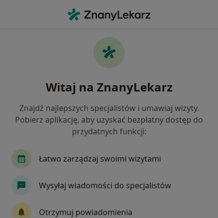
Me
Ginekolog • Włoszczowa, świętokrzyskie
Filtry
Mapa
Polecani ginekolodzy w Włoszczowie
Witaj na ZnanyLekarz
Jak działają wyniki wyszukiwania
Znajdź najlepszych specjalistów i umawiaj wizyty.
Pobierz aplikację, aby uzyskać bezpłatny dostęp do
przydatnych funkcji:
Łatwo zarządzaj swoimi wizytami
Wysyłaj wiadomości do specjalistów
lek. Dariusz Środa
Ginekolog
Otrzymuj powiadomienia