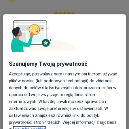
34 opinie
Biskupa Jaworskiego 24, Włoszczowa
•
Mapa
Prywatny Gabinet Ginekologiczny
Nasza średnia ocena na App Store to 4.9 i 4.1 na
Konsultacja ginekologiczna
Brak ceny
Google Play Store
Specjalista nie oferuje umawiania online pod tym adresem.
Poproś o wizytę
Szanujemy Twoją prywatność
Akceptując, pozwalasz nam i naszym partnerom używać
plików cookie (lub podobnych technologii) do zbierania
danych do celów statystycznych i dostarczania treści w
oparciu o Twoje zwyczaje przeglądania stron
internetowych. W każdej chwili możesz sprawdzić i
zaktualizować swoje preferencje w ustawieniach. W
Zdzisław Ogonek
ustawieniach znajdziesz również linki do polityk
Ginekolog
prywatności stron trzecich. Więcej informacji znajdziesz