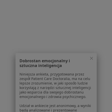
Pokaż profil
1
2
3
Powiązane wyszukiwania
W pobliżu Kielc
Nietrzymanie moczu w Skarżysku-Kamiennej
Dobrostan emocjonalny i
Nietrzymanie moczu w Piekoszowie
sztuczna inteligencja
Nietrzymanie moczu w Busku-Zdroju
Niniejsza ankieta, przygotowana przez
zespół Patient Care Doctoralia, ma na celu
Nietrzymanie moczu w Starachowicach
lepsze zrozumienie, w jaki sposób ludzie
korzystają z narzędzi sztucznej inteligencji
Nietrzymanie moczu w Bodzentynie
jako wsparcia dla swojego dobrostanu
emocjonalnego i zdrowia psychicznego.
Więcej (2)
Więcej w kategorii: W pobliżu Kielc
Udział w ankiecie jest anonimowy, a wyniki
będą analizowane i prezentowane