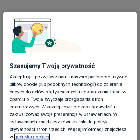
Poproś o wizytę
Szanujemy Twoją prywatność
Akceptując, pozwalasz nam i naszym partnerom używać
lek. Anita Zaręba
plików cookie (lub podobnych technologii) do zbierania
·
Więcej
Urolog, Androlog
danych do celów statystycznych i dostarczania treści w
108 opinii
oparciu o Twoje zwyczaje przeglądania stron
Karczówkowska 45, Kielce
•
Mapa
internetowych. W każdej chwili możesz sprawdzić i
Centrum Medyczne Zdrowie
zaktualizować swoje preferencje w ustawieniach. W
ustawieniach znajdziesz również linki do polityk
Konsultacja urologiczna
300 zł
prywatności stron trzecich. Więcej informacji znajdziesz
Specjalista nie oferuje umawiania online pod tym adresem.
w
polityka cookies