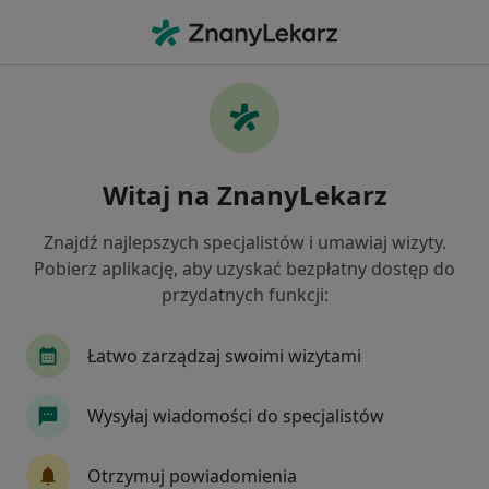
Me
Nietrzymanie Moczu • Kielce, świętokrzyskie
Filtry
• 1
Ubezpieczenie
Map
Nietrzymanie moczu specjaliści w Kielcach
Witaj na ZnanyLekarz
Jak działają wyniki wyszukiwania
Znajdź najlepszych specjalistów i umawiaj wizyty.
Pobierz aplikację, aby uzyskać bezpłatny dostęp do
Jakiego specjalisty szukasz?
przydatnych funkcji:
Ginekolog
Urolog
Fizjoterapeuta
Łatwo zarządzaj swoimi wizytami
Chirurg
Dermatolog
Wysyłaj wiadomości do specjalistów
Zobacz więcej
Otrzymuj powiadomienia