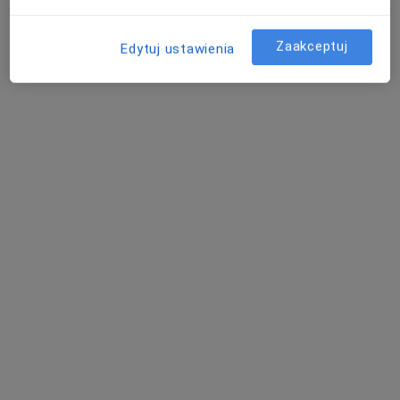
Poproś o wizytę
Zaakceptuj
Edytuj ustawienia
lek. Andrzej Eryk Niewczas
·
Więcej
Urolog
126 opinii
Adres 1
Adres 2
Adres 3
Online
Klonowa 55, Kielce
•
Mapa
Awans Opieka Medyczna