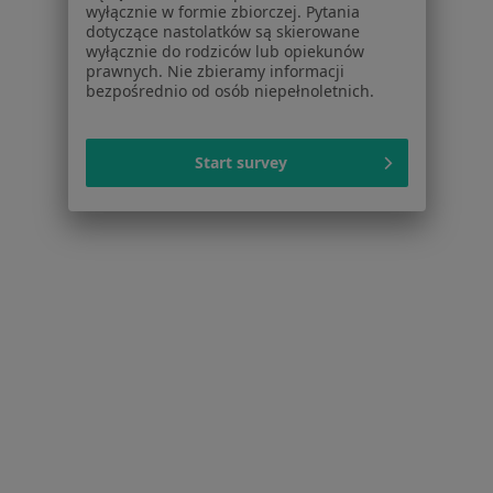
Schorzenia w Kielcach
wyłącznie w formie zbiorczej. Pytania
dotyczące nastolatków są skierowane
Nadciśnienie tętnicze w Kielcach
wyłącznie do rodziców lub opiekunów
prawnych. Nie zbieramy informacji
Zaburzenia rytmu serca w Kielcach
bezpośrednio od osób niepełnoletnich.
Niewydolność serca w Kielcach
Choroba wieńcowa w Kielcach
Start survey
Nadciśnienie w Kielcach
Więcej (15)
Więcej w kategorii: Schorzenia w Kielcach
Strona Główna
Choroby
Nietrzymanie Moczu
Zmień miast
Kielce
Zmień miasto