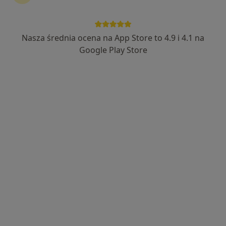
Nasza średnia ocena na App Store to 4.9 i 4.1 na
Google Play Store
Bezpieczne płatności
dr n. med. Jacek Chamerski
·
Więcej
Ginekolog, Endokrynolog
180 opinii
Równa 10, Kielce
•
Mapa
Prywatny Gabinet Ginekologiczno-Endokrynologiczny
Konsultacja endokrynologiczna
300 zł
Specjalista nie oferuje umawiania online pod tym adresem.
Poproś o wizytę