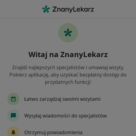
Me
Ginekolog • Piekoszów, świętokrzyskie
Filtry
Mapa
Polecani ginekolodzy w Piekoszowie
Witaj na ZnanyLekarz
Jak działają wyniki wyszukiwania
Znajdź najlepszych specjalistów i umawiaj wizyty.
Pobierz aplikację, aby uzyskać bezpłatny dostęp do
przydatnych funkcji:
Łatwo zarządzaj swoimi wizytami
Wysyłaj wiadomości do specjalistów
lek. Justyna Armańska
·
Więcej
W trakcie specjalizacji (Ginekolog)
Otrzymuj powiadomienia