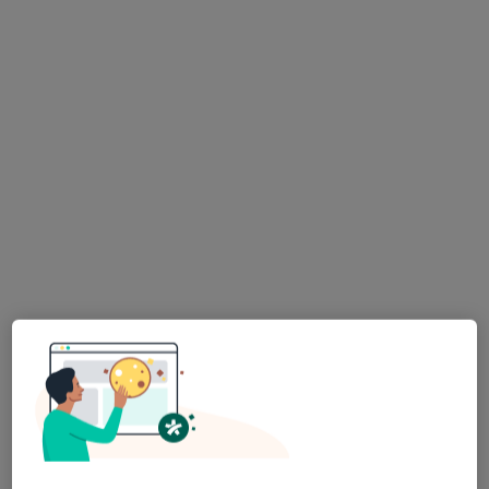
lek. Katarzyna Zacharska
·
Więcej
W trakcie specjalizacji (Ginekolog)
12 opinii
Częstochowska 89, Piekoszów
•
Mapa
Wolmedica Piekoszów
Konsultacja ginekologiczna
Brak ceny
Specjalista nie oferuje umawiania online pod tym adresem.
Poproś o wizytę
Dostępni specjaliści
Specjaliści znajdują się poza Piekoszów,
świętokrzyskie, w obszarach bliskich Twojemu
wyszukiwaniu.