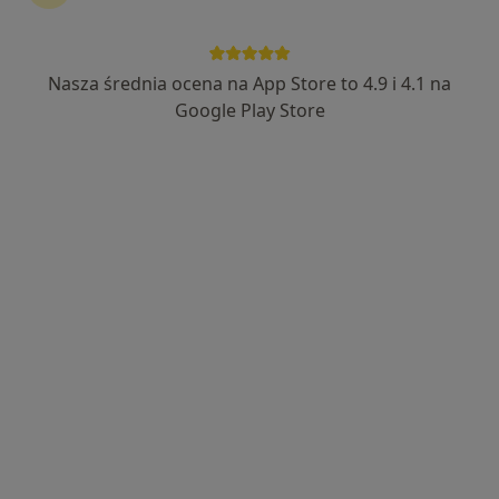
45 opinii
Adres 1
Adres 2
Nasza średnia ocena na App Store to 4.9 i 4.1 na
Google Play Store
ul. Prezydenta Stefana Artwińskiego 24/5, Kielce
•
Mapa
Alfamed - Centrum Medyczne
Konsultacja ginekologiczna
200 zł
Specjalista nie oferuje umawiania online pod tym adresem.
Poproś o wizytę