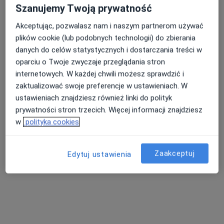
Szanujemy Twoją prywatność
Akceptując, pozwalasz nam i naszym partnerom używać
plików cookie (lub podobnych technologii) do zbierania
danych do celów statystycznych i dostarczania treści w
oparciu o Twoje zwyczaje przeglądania stron
internetowych. W każdej chwili możesz sprawdzić i
Bezpieczne płatności
zaktualizować swoje preferencje w ustawieniach. W
dr n. med. Jacek Chamerski
ustawieniach znajdziesz również linki do polityk
·
Więcej
Ginekolog, Endokrynolog
prywatności stron trzecich. Więcej informacji znajdziesz
180 opinii
w
polityka cookies
Równa 10, Kielce
•
Mapa
Prywatny Gabinet Ginekologiczno-Endokrynologiczny
Zaakceptuj
Edytuj ustawienia
Konsultacja ginekologiczna
300 zł
Specjalista nie oferuje umawiania online pod tym adresem.
Poproś o wizytę