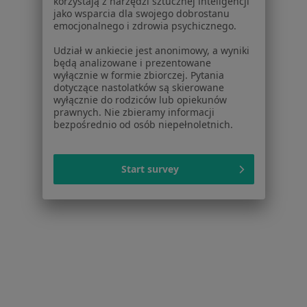
korzystają z narzędzi sztucznej inteligencji
jako wsparcia dla swojego dobrostanu
·
Więcej
Ginekologia, Stomatologia, Medycyna rodzinna
emocjonalnego i zdrowia psychicznego.
Kryształowa 4, Kielce
•
Mapa
Udział w ankiecie jest anonimowy, a wyniki
Brak dostępnych specjalistów z wolnymi terminami w tym centrum medycznym.
będą analizowane i prezentowane
wyłącznie w formie zbiorczej. Pytania
dotyczące nastolatków są skierowane
Pokaż profil
wyłącznie do rodziców lub opiekunów
prawnych. Nie zbieramy informacji
bezpośrednio od osób niepełnoletnich.
Powiązane wyszukiwania
|
Oferty pracy - Ginekolog
Start survey
W pobliżu Piekoszowa
Ginekolodzy w Kielcach
Ginekolodzy w Starachowicach
Ginekolodzy w Skarżysku-Kamiennej
Ginekolodzy w Końskich
Ginekolodzy w Busku-Zdroju