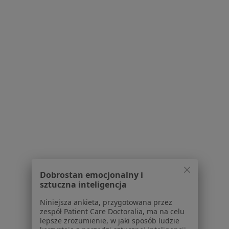
lek. Michał Jarosiński
Ginekolog
Piekoszowska 126, Kielce
•
Mapa
Centermed Kielce w Kielcach
Konsultacja ginekologiczna
Brak ceny
Specjalista nie oferuje umawiania online pod tym adresem.
Poproś o wizytę
Dobrostan emocjonalny i
sztuczna inteligencja
Niniejsza ankieta, przygotowana przez
zespół Patient Care Doctoralia, ma na celu
lepsze zrozumienie, w jaki sposób ludzie
Przychodnia Rejonowa Nr 12