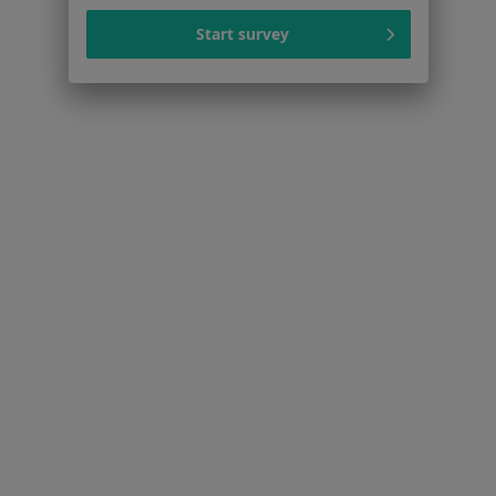
Strona Główna
Choroby
Zapalenie Pochwy
Zmień miasto
Start survey
Kielce
Zmień miasto
Serwis
Regulamin
Polityka prywatności pacjentów
Polityka prywatności profesjonalistów
Polityka prywatności dla profesjonalistów, których
dane pozyskaliśmy samodzielnie
Polityka cookies
Jak działają wyniki wyszukiwania
Dostępność
O nas
Praca
Rekrutujemy!