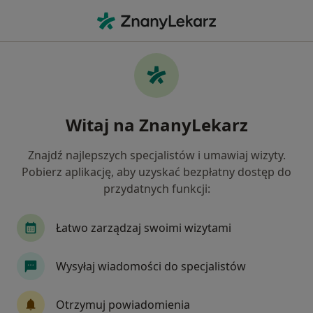
Me
Zapalenie Pochwy • Kielce, świętokrzyskie
Filtry
• 1
Ubezpieczenie
Map
Zapalenie pochwy specjaliści w Kielcach
Witaj na ZnanyLekarz
Jak działają wyniki wyszukiwania
Znajdź najlepszych specjalistów i umawiaj wizyty.
Pobierz aplikację, aby uzyskać bezpłatny dostęp do
Jakiego specjalisty szukasz?
przydatnych funkcji:
Ginekolog
Dermatolog
Endokrynolog
Łatwo zarządzaj swoimi wizytami
Wysyłaj wiadomości do specjalistów
Otrzymuj powiadomienia