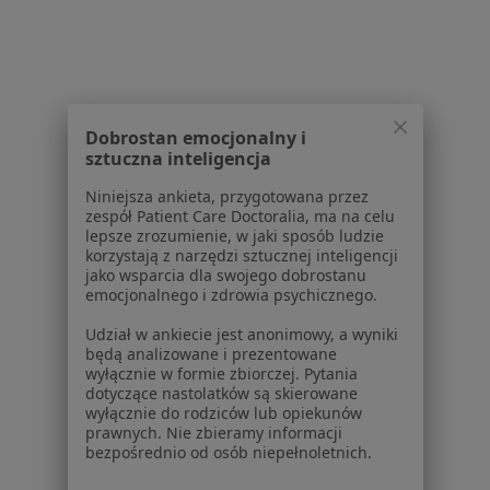
Pokaż profil
Powiązane wyszukiwania
Dobrostan emocjonalny i
sztuczna inteligencja
Schorzenia w Kielcach
Niniejsza ankieta, przygotowana przez
Zaburzenia miesiączkowania w Kielcach
zespół Patient Care Doctoralia, ma na celu
lepsze zrozumienie, w jaki sposób ludzie
Mięśniaki macicy w Kielcach
korzystają z narzędzi sztucznej inteligencji
jako wsparcia dla swojego dobrostanu
Menopauza w Kielcach
emocjonalnego i zdrowia psychicznego.
Bolesne miesiączkowanie w Kielcach
Udział w ankiecie jest anonimowy, a wyniki
będą analizowane i prezentowane
Choroby ginekologiczne w Kielcach
wyłącznie w formie zbiorczej. Pytania
dotyczące nastolatków są skierowane
Więcej (15)
wyłącznie do rodziców lub opiekunów
Więcej w kategorii: Schorzenia w Kielcach
prawnych. Nie zbieramy informacji
bezpośrednio od osób niepełnoletnich.