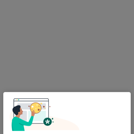
lek. Magdalena Zalega
·
Więcej
Ginekolog
57 opinii
Adres 1
Adres 2
Adres 3
Adres 4
Grunwaldzka 45, Kielce
•
Mapa
Wojewódzki Szpital Zespolony w Kielcach
Konsultacja ginekologiczna
Brak ceny
Specjalista nie oferuje umawiania online pod tym adresem.
Poproś o wizytę