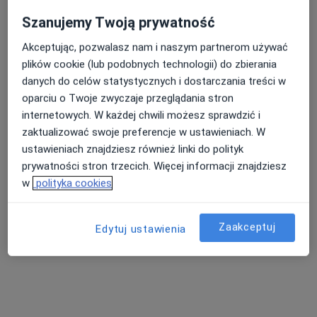
Szanujemy Twoją prywatność
Akceptując, pozwalasz nam i naszym partnerom używać
plików cookie (lub podobnych technologii) do zbierania
danych do celów statystycznych i dostarczania treści w
oparciu o Twoje zwyczaje przeglądania stron
internetowych. W każdej chwili możesz sprawdzić i
lek. Jakub Janeczko
zaktualizować swoje preferencje w ustawieniach. W
·
Więcej
ustawieniach znajdziesz również linki do polityk
Ginekolog
61 opinii
prywatności stron trzecich. Więcej informacji znajdziesz
w
polityka cookies
Adres
Online
Zaakceptuj
Edytuj ustawienia
ul. Zagnańska 94 lok. 13, Kielce
•
Mapa
Przychodnia Lifemed
Konsultacja ginekologiczna
290 zł
Specjalista nie oferuje umawiania online pod tym adresem.