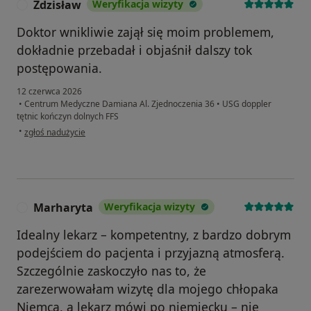
Zdzisław
Weryfikacja wizyty
Z
Doktor wnikliwie zajął się moim problemem,
dokładnie przebadał i objaśnił dalszy tok
postępowania.
12 czerwca 2026
•
Centrum Medyczne Damiana Al. Zjednoczenia 36
•
USG doppler
tętnic kończyn dolnych FFS
w opinii użytkownika Zdzisław
•
zgłoś nadużycie
Marharyta
Weryfikacja wizyty
M
Idealny lekarz – kompetentny, z bardzo dobrym
podejściem do pacjenta i przyjazną atmosferą.
Szczególnie zaskoczyło nas to, że
zarezerwowałam wizytę dla mojego chłopaka
Niemca, a lekarz mówi po niemiecku – nie