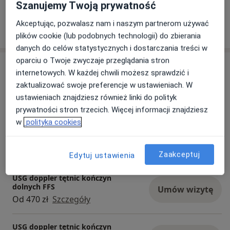
Szanujemy Twoją prywatność
Akceptując, pozwalasz nam i naszym partnerom używać
Pokaż więcej
o doświadczeniu
plików cookie (lub podobnych technologii) do zbierania
danych do celów statystycznych i dostarczania treści w
oparciu o Twoje zwyczaje przeglądania stron
Usługi i ceny
internetowych. W każdej chwili możesz sprawdzić i
zaktualizować swoje preferencje w ustawieniach. W
USG tętnic szyjnych
Umów wizytę
ustawieniach znajdziesz również linki do polityk
350 zł
Szczegóły
prywatności stron trzecich. Więcej informacji znajdziesz
w
polityka cookies
Konsultacja chirurga naczyniowego
+ USG Doppler
Umów wizytę
Od 550 zł
Szczegóły
Zaakceptuj
Edytuj ustawienia
USG doppler tętnic kończyn
dolnych FFS
Umów wizytę
Od 470 zł
Szczegóły
USG doppler tętnic kończyn