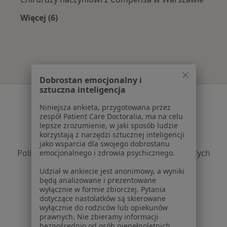
Więcej (6)
Więcej w kategorii: Najpopularniejsze ubezpie
Dobrostan emocjonalny i
sztuczna inteligencja
Serwis
Niniejsza ankieta, przygotowana przez
Regulamin
zespół Patient Care Doctoralia, ma na celu
lepsze zrozumienie, w jaki sposób ludzie
Polityka prywatności pacjentów
korzystają z narzędzi sztucznej inteligencji
Polityka prywatności profesjonalistów
jako wsparcia dla swojego dobrostanu
Polityka prywatności dla profesjonalistów, których
emocjonalnego i zdrowia psychicznego.
dane pozyskaliśmy samodzielnie
Udział w ankiecie jest anonimowy, a wyniki
Polityka cookies
będą analizowane i prezentowane
Jak działają wyniki wyszukiwania
wyłącznie w formie zbiorczej. Pytania
dotyczące nastolatków są skierowane
Dostępność
wyłącznie do rodziców lub opiekunów
O nas
prawnych. Nie zbieramy informacji
Praca
bezpośrednio od osób niepełnoletnich.
Rekrutujemy!