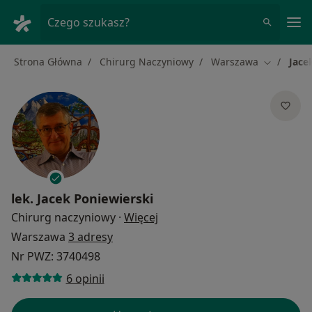
Me
Czego szukasz?
Strona Główna
Chirurg Naczyniowy
Warszawa
Jace
Zmień mia
lek.
Jacek Poniewierski
O specjalizacjach
Chirurg naczyniowy
·
Więcej
Warszawa
3 adresy
Nr PWZ: 3740498
6 opinii