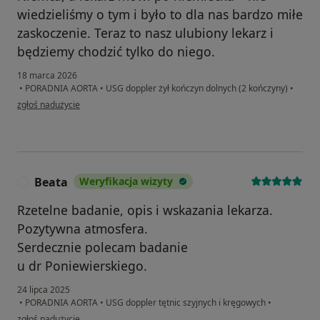
wiedzieliśmy o tym i było to dla nas bardzo miłe
zaskoczenie. Teraz to nasz ulubiony lekarz i
będziemy chodzić tylko do niego.
18 marca 2026
•
PORADNIA AORTA
•
USG doppler żył kończyn dolnych (2 kończyny)
•
w opinii użytkownika Marharyta
zgłoś nadużycie
Beata
Weryfikacja wizyty
B
Rzetelne badanie, opis i wskazania lekarza.
Pozytywna atmosfera.
Serdecznie polecam badanie
u dr Poniewierskiego.
24 lipca 2025
•
PORADNIA AORTA
•
USG doppler tętnic szyjnych i kręgowych
•
w opinii użytkownika Beata
zgłoś nadużycie