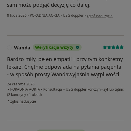
sam może podjąć decyzję co dalej.
w opinii użytkownika Andrz
8 lipca 2026
•
PORADNIA AORTA
•
USG doppler
•
zgłoś nadużycie
Wanda
Weryfikacja wizyty
W
Bardzo miły, pełen empatii i przy tym konkretny
lekarz. Chętnie odpowiada na pytania pacjenta
- w sposób prosty Wandawyjaśnia wątpliwości.
24 czerwca 2026
•
PORADNIA AORTA
•
Konsultacja + USG doppler kończyn - żył lub tętnic
(2 kończyny / 1 układ)
w opinii użytkownika Wanda
•
zgłoś nadużycie