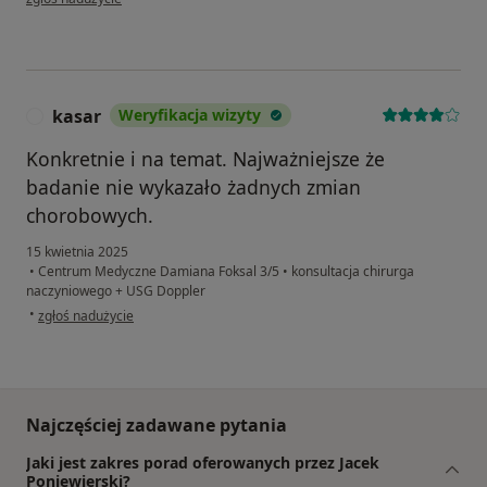
kasar
Weryfikacja wizyty
K
Konkretnie i na temat. Najważniejsze że
badanie nie wykazało żadnych zmian
chorobowych.
15 kwietnia 2025
•
Centrum Medyczne Damiana Foksal 3/5
•
konsultacja chirurga
naczyniowego + USG Doppler
w opinii użytkownika kasar
•
zgłoś nadużycie
Najczęściej zadawane pytania
Jaki jest zakres porad oferowanych przez Jacek
Poniewierski?