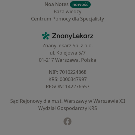
Noa Notes
nowość
Baza wiedzy
Centrum Pomocy dla Specjalisty
Kontakt
ZnanyLekarz - Strona główna
ZnanyLekarz Sp. z o.o.
ul. Kolejowa 5/7
01-217 Warszawa, Polska
NIP: ⁠7010224868
KRS: ⁠0000347997
REGON: ⁠142276657
Sąd Rejonowy dla m.st. Warszawy w Warszawie XII
Wydział Gospodarczy KRS
Facebook
otwiera się w nowej karcie