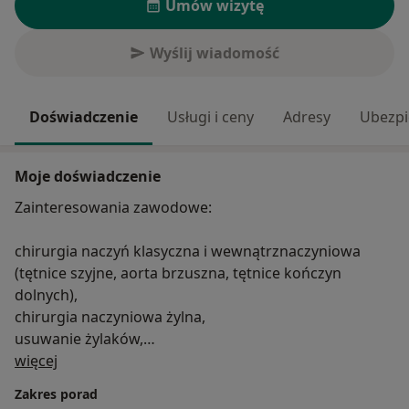
Umów wizytę
Wyślij wiadomość
Doświadczenie
Usługi i ceny
Adresy
Ubezpi
Moje doświadczenie
Zainteresowania zawodowe:
chirurgia naczyń klasyczna i wewnątrznaczyniowa
(tętnice szyjne, aorta brzuszna, tętnice kończyn
dolnych),
chirurgia naczyniowa żylna,
usuwanie żylaków,
O mnie
flebektomia,
więcej
skleroterapia,
Zakres porad
terapia laserowa,