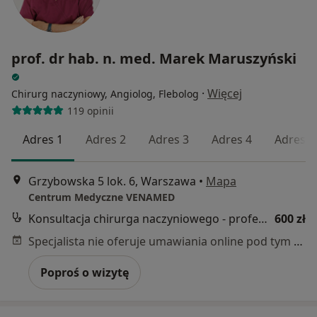
prof. dr hab. n. med. Marek Maruszyński
·
Więcej
Chirurg naczyniowy, Angiolog, Flebolog
119 opinii
Adres 1
Adres 2
Adres 3
Adres 4
Adres 5
Grzybowska 5 lok. 6, Warszawa
•
Mapa
Centrum Medyczne VENAMED
Konsultacja chirurga naczyniowego - profesor
600 zł
Specjalista nie oferuje umawiania online pod tym adresem.
Poproś o wizytę