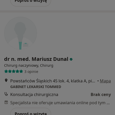
Poproś o wizytę
dr n. med. Mariusz Dunal
Chirurg naczyniowy, Chirurg
3 opinie
Powstańców Śląskich 45 lok. 4, klatka A, piętro I, Warszawa
•
Mapa
GABINET LEKARSKI TOMMED
Konsultacja chirurgiczna
Brak ceny
Specjalista nie oferuje umawiania online pod tym adresem.
Poproś o wizytę