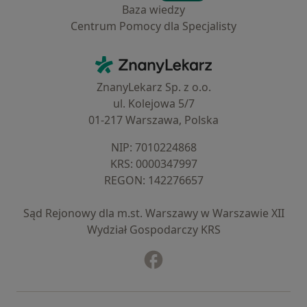
Baza wiedzy
Centrum Pomocy dla Specjalisty
Kontakt
ZnanyLekarz - Strona główna
ZnanyLekarz Sp. z o.o.
ul. Kolejowa 5/7
01-217 Warszawa, Polska
NIP: ⁠7010224868
KRS: ⁠0000347997
REGON: ⁠142276657
Sąd Rejonowy dla m.st. Warszawy w Warszawie XII
Wydział Gospodarczy KRS
Facebook
otwiera się w nowej karcie