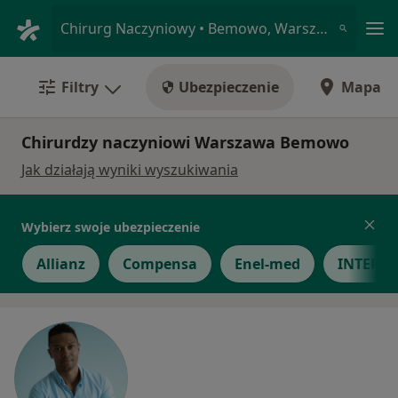
Me
Chirurg Naczyniowy • Bemowo, Warszawa, mazowieckie
Filtry
Ubezpieczenie
Mapa
Chirurdzy naczyniowi Warszawa Bemowo
Jak działają wyniki wyszukiwania
Wybierz swoje ubezpieczenie
Allianz
Compensa
Enel-med
INTER P