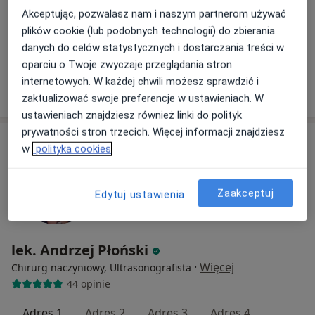
PORADNIA AORTA
Akceptując, pozwalasz nam i naszym partnerom używać
plików cookie (lub podobnych technologii) do zbierania
Konsultacja chirurga naczyniowego
350 zł
danych do celów statystycznych i dostarczania treści w
Specjalista nie oferuje umawiania online pod tym adresem.
oparciu o Twoje zwyczaje przeglądania stron
internetowych. W każdej chwili możesz sprawdzić i
Poproś o wizytę
zaktualizować swoje preferencje w ustawieniach. W
ustawieniach znajdziesz również linki do polityk
prywatności stron trzecich. Więcej informacji znajdziesz
w
polityka cookies
Zaakceptuj
Edytuj ustawienia
lek. Andrzej Płoński
·
Więcej
Chirurg naczyniowy, Ultrasonografista
44 opinie
Adres 1
Adres 2
Adres 3
Adres 4