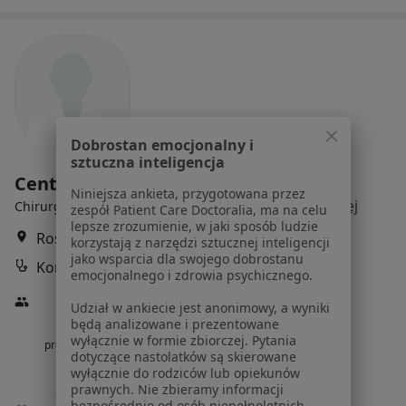
Dobrostan emocjonalny i
sztuczna inteligencja
Centrum Medyczne EMKA
Niniejsza ankieta, przygotowana przez
·
Więcej
Chirurgia naczyniowa, Andrologia, Diagnostyka
zespół Patient Care Doctoralia, ma na celu
lepsze zrozumienie, w jaki sposób ludzie
Rostworowskiego 16A, Warszawa
•
Mapa
korzystają z narzędzi sztucznej inteligencji
jako wsparcia dla swojego dobrostanu
Konsultacja chirurga naczyniowego
emocjonalnego i zdrowia psychicznego.
Udział w ankiecie jest anonimowy, a wyniki
będą analizowane i prezentowane
wyłącznie w formie zbiorczej. Pytania
prof. dr hab. n. med.
dotyczące nastolatków są skierowane
Artur Pupka
wyłącznie do rodziców lub opiekunów
chirurg
prawnych. Nie zbieramy informacji
bezpośrednio od osób niepełnoletnich.