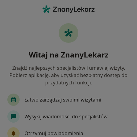
Me
Chirurg Naczyniowy • Warszawa, mazowieckie
Filtry
Ubezpieczenie:
Allianz
20 polecanych chirurgów naczyniowych w
Witaj na ZnanyLekarz
Warszawie z Allianz
Jak działają wyniki wyszukiwania
Znajdź najlepszych specjalistów i umawiaj wizyty.
Pobierz aplikację, aby uzyskać bezpłatny dostęp do
przydatnych funkcji:
Łatwo zarządzaj swoimi wizytami
Wysyłaj wiadomości do specjalistów
lek. Janusz Świątkiewicz
Otrzymuj powiadomienia
·
Więcej
Chirurg naczyniowy, Chirurg