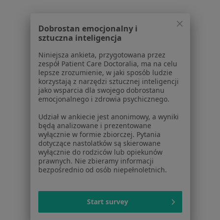
Blog dla pacjentów
Dla profesjonalistów
Dobrostan emocjonalny i
sztuczna inteligencja
Cennik
Dla lekarzy
Niniejsza ankieta, przygotowana przez
zespół Patient Care Doctoralia, ma na celu
Dla placówek medycznych
lepsze zrozumienie, w jaki sposób ludzie
Noa Notes
nowość
korzystają z narzędzi sztucznej inteligencji
Baza wiedzy
jako wsparcia dla swojego dobrostanu
emocjonalnego i zdrowia psychicznego.
Centrum Pomocy dla Specjalisty
Udział w ankiecie jest anonimowy, a wyniki
Kontakt
będą analizowane i prezentowane
ZnanyLekarz - Strona główna
wyłącznie w formie zbiorczej. Pytania
dotyczące nastolatków są skierowane
ZnanyLekarz Sp. z o.o.
wyłącznie do rodziców lub opiekunów
ul. Kolejowa 5/7
prawnych. Nie zbieramy informacji
01-217 Warszawa, Polska
bezpośrednio od osób niepełnoletnich.
NIP: ⁠7010224868
KRS: ⁠0000347997
Start survey
REGON: ⁠142276657