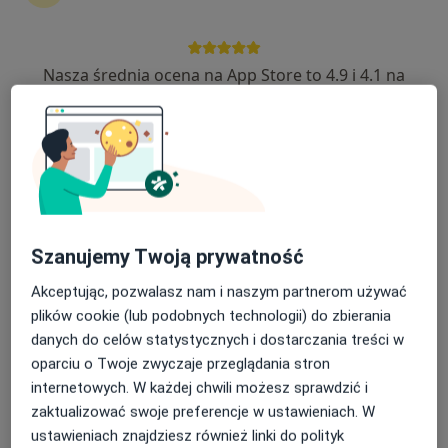
32 opinie
Wałbrzyska 46, Warszawa
•
Mapa
Nasza średnia ocena na App Store to 4.9 i 4.1 na
Centrum Medyczne Damiana Wałbrzyska 46
Google Play Store
Akceptuje Allianz
Konsultacja chirurgiczna
330 zł
Specjalista nie oferuje umawiania online pod tym adresem.
Poproś o wizytę
Szanujemy Twoją prywatność
Akceptując, pozwalasz nam i naszym partnerom używać
plików cookie (lub podobnych technologii) do zbierania
danych do celów statystycznych i dostarczania treści w
oparciu o Twoje zwyczaje przeglądania stron
internetowych. W każdej chwili możesz sprawdzić i
zaktualizować swoje preferencje w ustawieniach. W
ustawieniach znajdziesz również linki do polityk