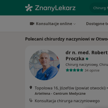
specjaliz
Konsultacje online
Dostępne t
Polecani chirurdzy naczyniowi w Otw
dr n. med. Robert
Proczka
Chirurg naczyniowy, Chir
34 opinie
Topolowa 16, Józefów (powiat otwocki)
•
ArteVena - Centrum Medyczne
Konsultacja chirurga naczyniowego