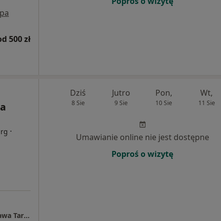
Poproś o wizytę
pa
od 500 zł
Dziś
Jutro
Pon,
Wt,
8 Sie
9 Sie
10 Sie
11 Sie
na
·
urg
Umawianie online nie jest dostępne
Poproś o wizytę
Centrum Medyczne POLMED Oddział Warszawa Targowa