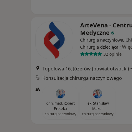
ArteVena - Cent
Medyczne
Chirurgia naczyniowa, Chi
·
Więc
Chirurgia dziecięca
32 opinie
Topolowa 16, Józefów (powiat otwocki)
•
Konsultacja chirurga naczyniowego
dr n. med. Robert
lek. Stanisław
Proczka
Mazur
chirurg naczyniowy
chirurg naczyniowy