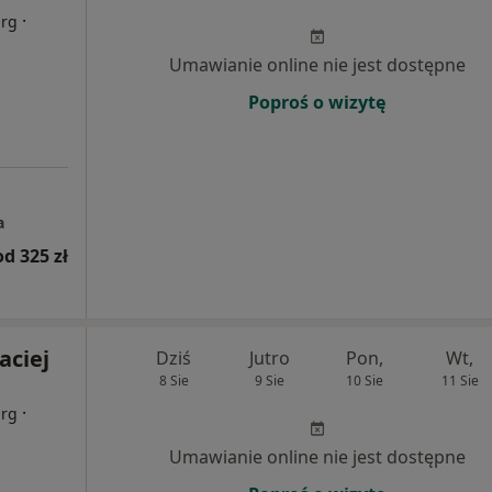
·
urg
Umawianie online nie jest dostępne
Poproś o wizytę
a
od 325 zł
aciej
Dziś
Jutro
Pon,
Wt,
8 Sie
9 Sie
10 Sie
11 Sie
·
urg
Umawianie online nie jest dostępne