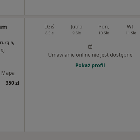
rum
Dziś
Jutro
Pon,
Wt,
8 Sie
9 Sie
10 Sie
11 Sie
rurgia,
ej
Umawianie online nie jest dostępne
Pokaż profil
Mapa
350 zł