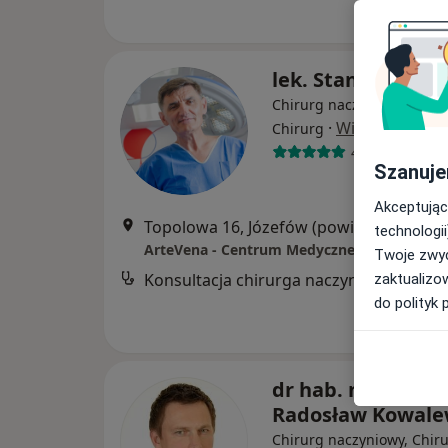
lek. Stanisław Ma
Chirurg naczyniowy, Flebo
·
Więcej
Chirurg
46 opinii
Szanuje
Akceptując
Topolowa 16, Józefów (powiat otwocki)
•
technologii
ArteVena - Centrum Medyczne
Twoje zwyc
Konsultacja chirurga naczyniowego
zaktualizo
do polityk 
dr hab. n. med.
Radosław Kowale
Chirurg naczyniowy, Chir