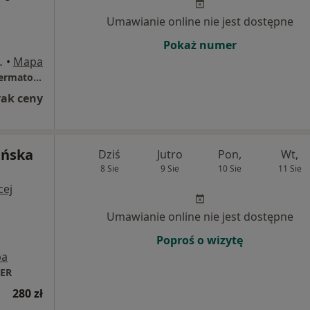
Umawianie online nie jest dostępne
Pokaż numer
ózefów (powiat otwocki)
•
Mapa
Arte Derm Klinika Medycyny Estetycznej i Dermatologii
rak ceny
ańska
Dziś
Jutro
Pon,
Wt,
8 Sie
9 Sie
10 Sie
11 Sie
cej
Umawianie online nie jest dostępne
Poproś o wizytę
pa
TER
280 zł