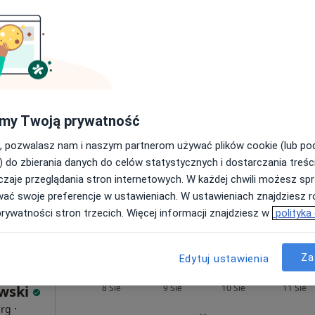
zur
Dziś
Jutro
Pon,
Wt,
8 Sie
9 Sie
10 Sie
11 Sie
log,
Umawianie online nie jest dostępne
my Twoją prywatność
Poproś o wizytę
, pozwalasz nam i naszym partnerom używać plików cookie (lub p
Mapa
) do zbierania danych do celów statystycznych i dostarczania treśc
zaje przeglądania stron internetowych. W każdej chwili możesz spr
350 zł
wać swoje preferencje w ustawieniach. W ustawieniach znajdziesz ró
prywatności stron trzecich. Więcej informacji znajdziesz w
polityka
Za
Edytuj ustawienia
Dziś
Jutro
Pon,
Wt,
wski
8 Sie
9 Sie
10 Sie
11 Sie
·
urg