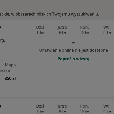
ieckie, w obszarach bliskich Twojemu wyszukiwaniu.
z
Dziś
Jutro
Pon,
Wt,
8 Sie
9 Sie
10 Sie
11 Sie
rg,
Umawianie online nie jest dostępne
Poproś o wizytę
yniowa, Warszawa
•
Mapa
łoszko
350 zł
z
Dziś
Jutro
Pon,
Wt,
8 Sie
9 Sie
10 Sie
11 Sie