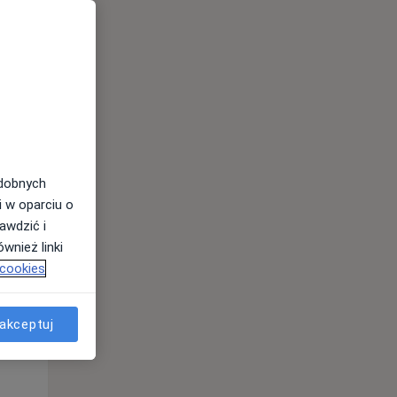
Śr,
Czw,
Pt,
12 Sie
13 Sie
14 Sie
odobnych
i w oparciu o
awdzić i
wnież linki
 cookies
akceptuj
Śr,
Czw,
Pt,
12 Sie
13 Sie
14 Sie