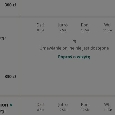
300 zł
Dziś
Jutro
Pon,
Wt,
8 Sie
9 Sie
10 Sie
11 Sie
·
urg
Umawianie online nie jest dostępne
Poproś o wizytę
330 zł
nion
Dziś
Jutro
Pon,
Wt,
8 Sie
9 Sie
10 Sie
11 Sie
·
urg