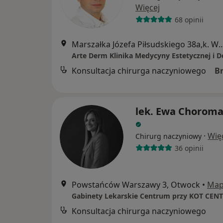
Więcej
68 opinii
Marszałka Józefa Piłsudskiego 38a,k. Warszawa,, J
Konsultacja chirurga naczyniowego
B
lek. Ewa Chorom
·
Wię
Chirurg naczyniowy
36 opinii
Powstańców Warszawy 3, Otwock
•
Ma
Gabinety Lekarskie Centrum przy KOT CEN
Konsultacja chirurga naczyniowego