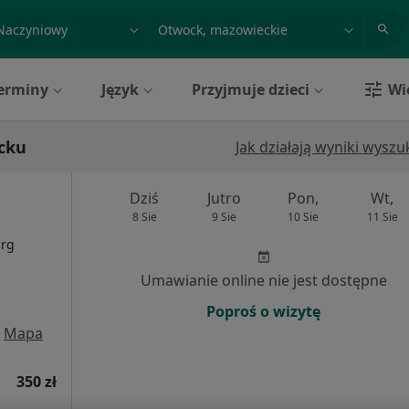
acja, badanie lub nazwisko
miasto lub dzielnica
erminy
Język
Przyjmuje dzieci
Wi
ocku
Jak działają wyniki wysz
Dziś
Jutro
Pon,
Wt,
8 Sie
9 Sie
10 Sie
11 Sie
urg
Umawianie online nie jest dostępne
Poproś o wizytę
Mapa
350 zł